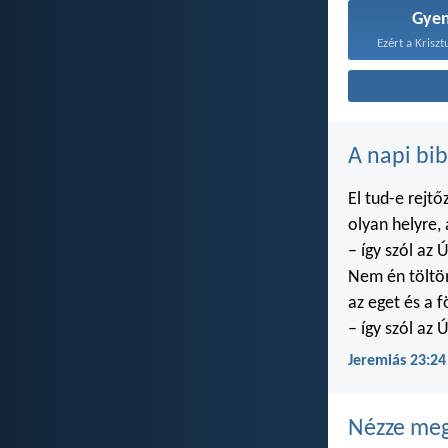
Gye
Ezért a Krisz
A napi bib
El tud-e rejtő
olyan helyre,
– így szól az Ú
Nem én töltö
az eget és a f
– így szól az Ú
Jeremiás 23:24
Nézze meg 