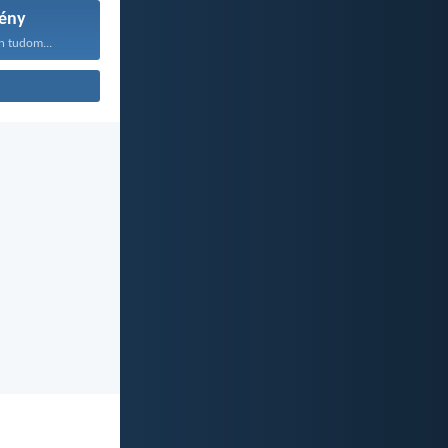
ény
n tudom...