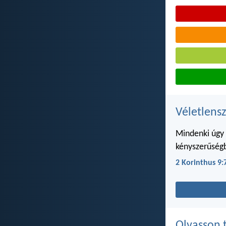
Véletlensz
Mindenki úgy 
kényszerűségb
2 Korinthus 9:
Olvasson 