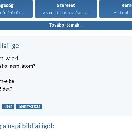
ngeség
Szeretet
Rem
tusért örömöm...
A szeretet türelmes, jóságos...
Mert csak é
További témák...
liai ige
zni valaki
 ahol nem látom?
r.
m-e be
öldet?
r.
Isten
mennyország
a napi bibliai igét: