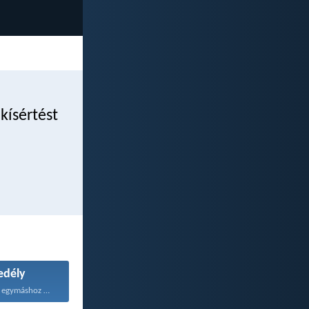
i
kísértést
edély
Viszont legyetek egymáshoz jóságosak...