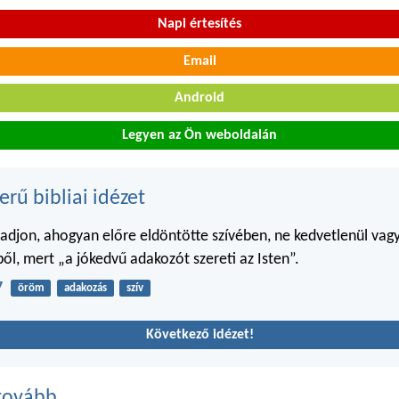
Napi értesítés
Email
Android
Legyen az Ön weboldalán
erű bibliai idézet
adjon, ahogyan előre eldöntötte szívében, ne kedvetlenül vag
ől, mert „a jókedvű adakozót szereti az Isten”.
7
öröm
adakozás
szív
Következő idézet!
tovább