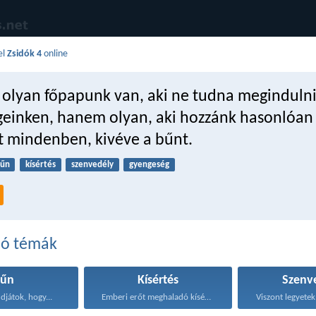
el
Zsidók 4
online
olyan főpapunk van, aki ne tudna meginduln
geinken, hanem olyan, aki hozzánk hasonlóan 
t mindenben, kivéve a bűnt.
űn
kísértés
szenvedély
gyengeség
dó témák
Bűn
Kísértés
Szenv
djátok, hogy...
Emberi erőt meghaladó kísértés...