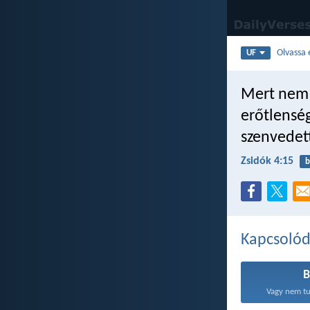
Olvassa 
UF
Mert nem 
erőtlensé
szenvedet
Zsidók 4:15
b
Kapcsoló
Vagy nem tu