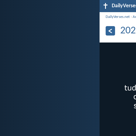
DailyVerse
DailyVerses.net
›
A
202