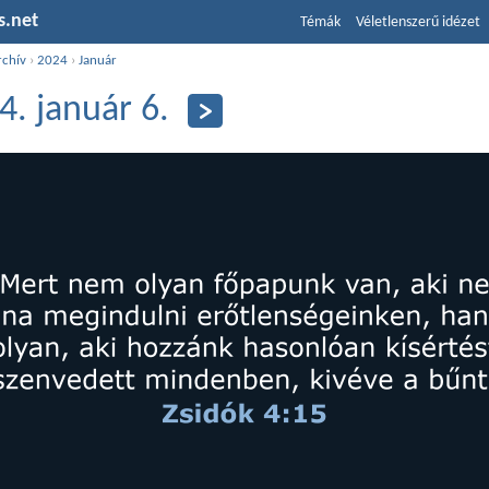
s.net
Témák
Véletlenszerű idézet
rchív
›
2024
›
Január
4. január 6.