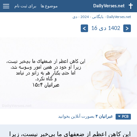
DailyVerses.net
موضوع ها
برای ثبت نام
DailyVerses.net
›
بایگانی
›
2024
›
دی
1402 دی 16
عبرانيان ۴
بصورت آنلاین بخوانید
PCB
اين كاهن اعظم از ضعفهای ما بی‌خبر نيست، زيرا