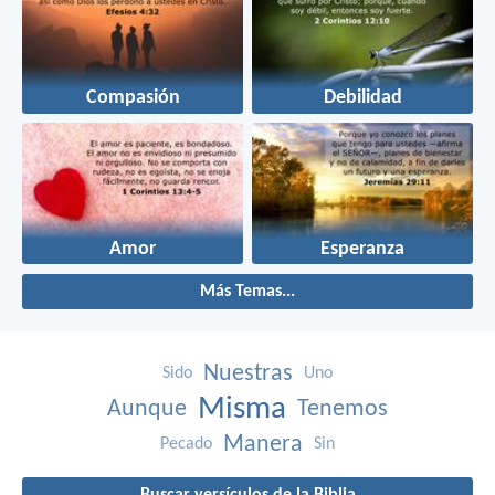
Compasión
Debilidad
Amor
Esperanza
Más Temas...
Nuestras
Sido
Uno
Misma
Aunque
Tenemos
Manera
Pecado
Sin
Buscar versículos de la Biblia