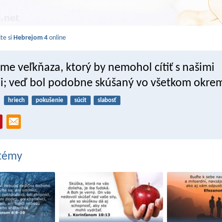
jte si
Hebrejom 4
online
e veľkňaza, ktorý by nemohol cítiť s našimi
i; veď bol podobne skúšaný vo všetkom okrem
hriech
pokušenie
súcit
slabosť
 témy