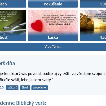
iech
Pokušenie
Súc
abosť
Láska
Nád
Viac Tém...
erš dňa
 je ten, ktorý vás povolal, buďte aj vy svätí vo všetkom svojom
Buďte svätí, lebo ja som svätý.“
-16
svätosť
život
povolanie
denne Biblický verš: