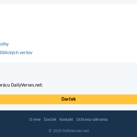
knihy
iblických veršov
rácu DailyVerses.net:
Darček
O mne
Darček
Kontakt
Ochrana súkromia
© 2026 DailyVerses.net