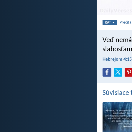
Prečíta
KAT
Veď nemám
slabosťam
Hebrejom 4:15
Súvisiace