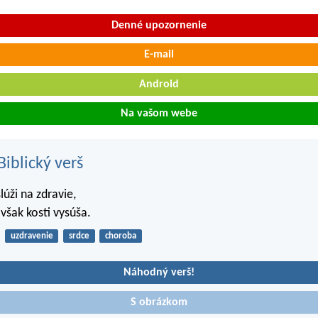
Denné upozornenie
E-mail
Android
Na vašom webe
iblický verš
lúži na zdravie,
však kosti vysúša.
uzdravenie
srdce
choroba
Náhodný verš!
S obrázkom