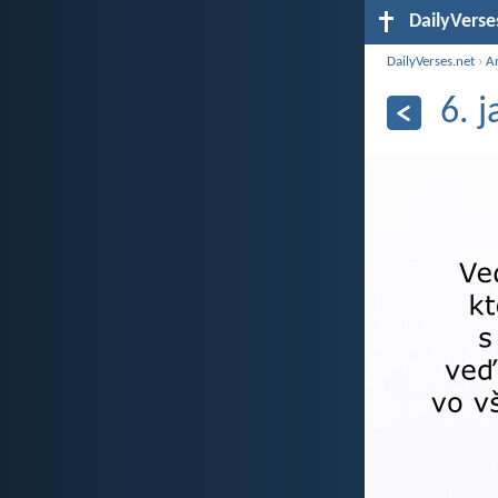
DailyVerse
DailyVerses.net
›
A
6. 