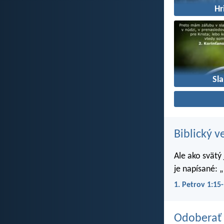
Hr
Sl
Biblický v
Ale ako svätý
je napísané: „
1. Petrov 1:15
Odoberať 