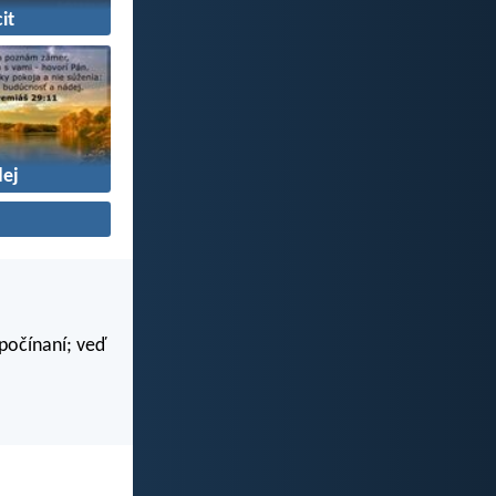
it
ej
 počínaní; veď