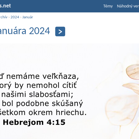
s.net
Témy
Náhodný ver
rchív
›
2024
›
Január
januára 2024