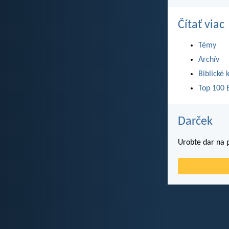
Čítať viac
Témy
Archív
Biblické 
Top 100 B
Darček
Urobte dar na p