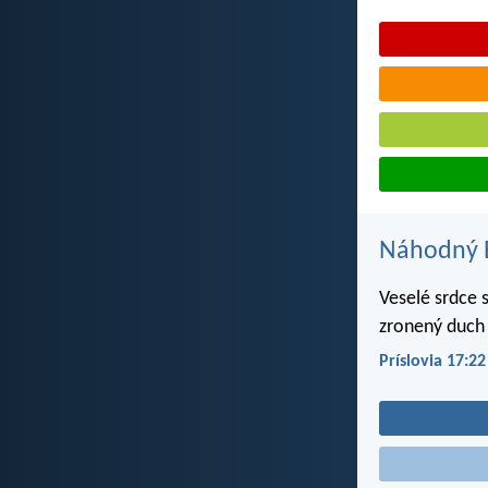
Náhodný B
Veselé srdce s
zronený duch 
Príslovia 17:22