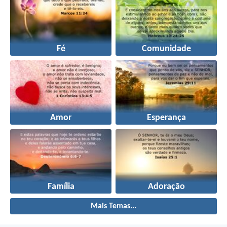
Fé
Comunidade
Amor
Esperança
Família
Adoração
Mais Temas...