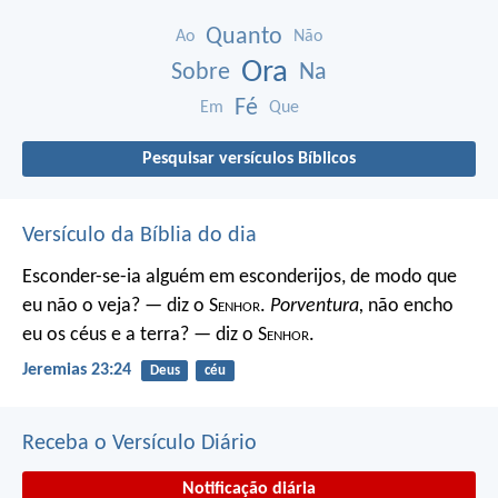
Quanto
Ao
Não
Ora
Sobre
Na
Fé
Em
Que
Pesquisar versículos Bíblicos
Versículo da Bíblia do dia
Esconder-se-ia alguém em esconderijos, de modo que
eu não o veja? — diz o S
enhor
.
Porventura,
não encho
eu os céus e a terra? — diz o S
enhor
.
Jeremias 23:24
Deus
céu
Receba o Versículo Diário
Notificação diária