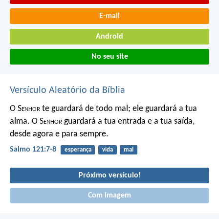
E-mail
Android
No seu site
Versículo Aleatório da Bíblia
O S
enhor
te guardará de todo mal;
ele guardará a tua
alma.
O S
enhor
guardará a tua entrada e a tua saída,
desde agora e para sempre.
Salmo 121:7-8
esperança
vida
mal
Próximo versículo!
Com imagem