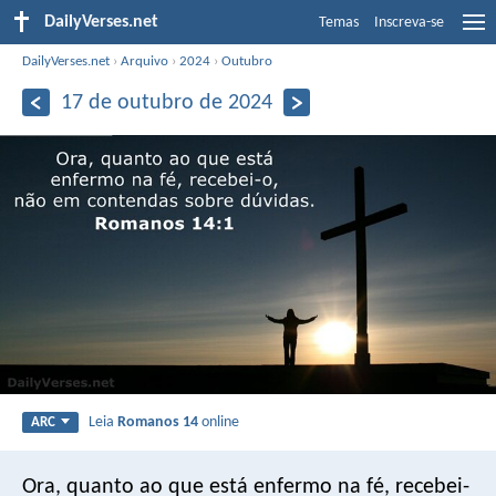
DailyVerses.net
Temas
Inscreva-se
DailyVerses.net
›
Arquivo
›
2024
›
Outubro
17 de outubro de 2024
Leia
Romanos 14
online
ARC
Ora, quanto ao que está enfermo na fé, recebei-