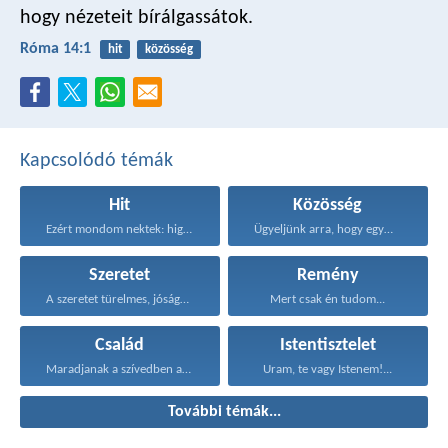
hogy nézeteit bírálgassátok.
Róma 14:1
hit
közösség
Kapcsolódó témák
Hit
Közösség
Ezért mondom nektek: higgyétek...
Ügyeljünk arra, hogy egymást...
Szeretet
Remény
A szeretet türelmes, jóságos...
Mert csak én tudom...
Család
Istentisztelet
Maradjanak a szívedben azok...
Uram, te vagy Istenem!...
További témák...