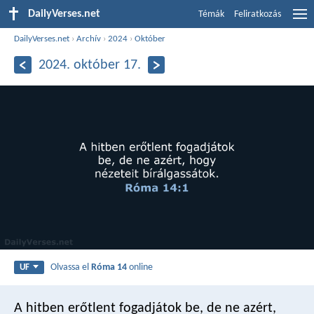
DailyVerses.net
Témák
Feliratkozás
DailyVerses.net
›
Archív
›
2024
›
Október
2024. október 17.
Olvassa el
Róma 14
online
UF
A hitben erőtlent fogadjátok be, de ne azért,