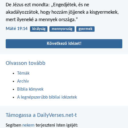
De Jézus ezt mondta: „Engedjétek, és ne
akadályozzátok, hogy hozzám jöjjenek a kisgyermekek,
mert ilyeneké a mennyek országa.”
Máté 19:14
királyság
mennyország
gyermek
Következő idézet!
Olvasson tovább
Témák
Archív
Biblia könyvek
A legnépszerűbb bibliai idézetek
Támogassa a DailyVerses.net-t
Segítsen
nekem
terjeszteni Isten igéjét: