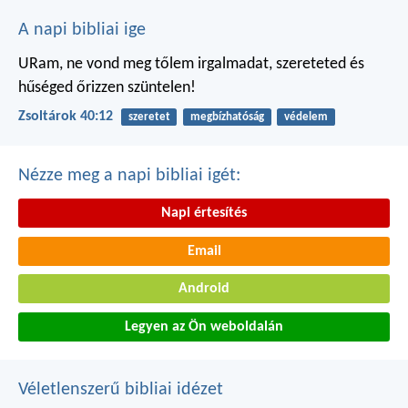
A napi bibliai ige
URam, ne vond meg tőlem irgalmadat,
szereteted és
hűséged őrizzen szüntelen!
Zsoltárok 40:12
szeretet
megbízhatóság
védelem
Nézze meg a napi bibliai igét:
Napi értesítés
Email
Android
Legyen az Ön weboldalán
Véletlenszerű bibliai idézet