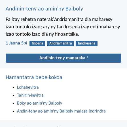
Andinin-teny ao amin'ny Baiboly
Fa izay rehetra naterak'Andriamanitra dia maharesy
izao tontolo izao; ary ny fandresena izay enti-maharesy
izao tontolo izao dia ny finoantsika.
1 Jaona 5:4
finoana
Andriamanitra
fandresena
Andinin-teny manaraka !
Hamantatra bebe kokoa
Lohahevitra
Tahirin-kevitra
Boky ao amin'ny Baiboly
Andin-teny ao amin'ny Baiboly malaza indrindra