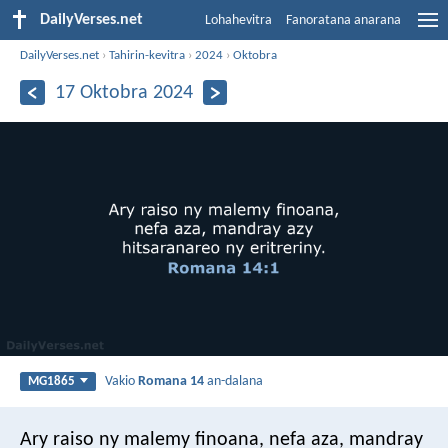
DailyVerses.net
Lohahevitra
Fanoratana anarana
DailyVerses.net
›
Tahirin-kevitra
›
2024
›
Oktobra
17 Oktobra 2024
Vakio
Romana 14
an-dalana
MG1865
Ary raiso ny malemy finoana, nefa aza, mandray