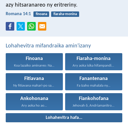
azy hitsaranareo ny eritreriny.
Romana 14:1
finoana
fiaraha-monina
Lohahevitra mifandraika amin'izany
Finoana
Fiaraha-monina
Koa lazaiko aminareo: Na...
Ary aoka isika hifampandinika...
Fitiavana
Fanantenana
Ny fitiavana mahari-po sady...
Fa Izaho mahalala ny...
Ankohonana
Fiankohofana
Ary aoka ho ao...
Jehovah ô, Andriamanitro Hianao...
Lohahevitra hafa...