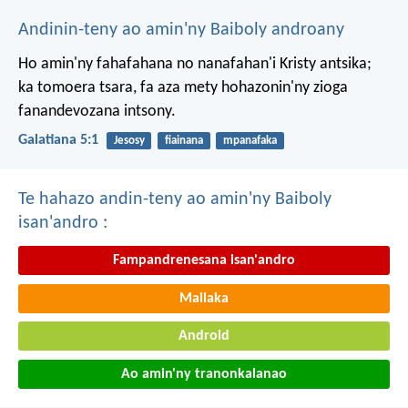
Andinin-teny ao amin'ny Baiboly androany
Ho amin'ny fahafahana no nanafahan'i Kristy antsika;
ka tomoera tsara, fa aza mety hohazonin'ny zioga
fanandevozana intsony.
Galatiana 5:1
Jesosy
fiainana
mpanafaka
Te hahazo andin-teny ao amin'ny Baiboly
isan'andro :
Fampandrenesana isan'andro
Mailaka
Android
Ao amin'ny tranonkalanao