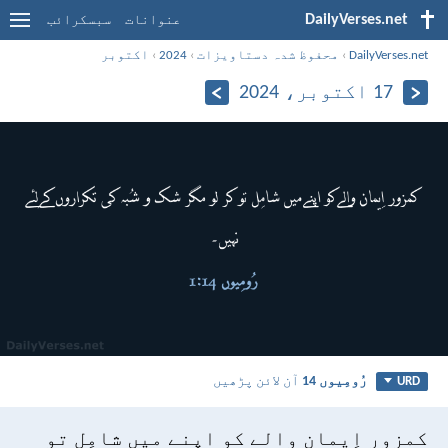
DailyVerses.net
عنوانات
سبسکرائب
DailyVerses.net
›
محفوظ شدہ دستاویزات
›
2024
›
اکتوبر
17 اکتوبر، 2024
رُومِیوں 14
آن لائن پڑھیں
URD
کمزور اِیمان والے کو اپنے میں شامِل تو