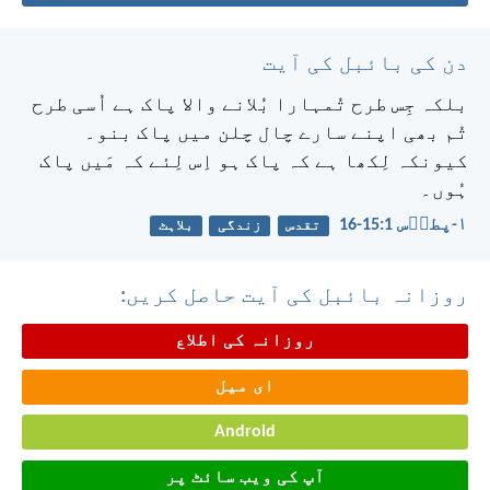
دن کی بائبل کی آیت
بلکہ جِس طرح تُمہارا بُلانے والا پاک ہے اُسی طرح
تُم بھی اپنے سارے چال چلن میں پاک بنو۔
کیونکہ لِکھا ہے کہ پاک ہو اِس لِئے کہ مَیں پاک
ہُوں۔
۱-پطرؔس 1:‏15-‏16
تقدس
زندگی
بلاہٹ
روزانہ بائبل کی آیت حاصل کریں:
روزانہ کی اطلاع
ای میل
Android
آپ کی ویب سائٹ پر