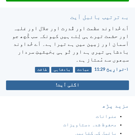
بے ترتیب بائبل آیت
اَے خُداوند عظمت اور قُدرت اور جلال اور غلبہ
اور حشمت تیرے ہی لِئے ہیں کیونکہ سب کُچھ جو
آسمان اور زمِین میں ہے تیرا ہے۔ اَے خُداوند
بادشاہی تیری ہے اور تُو ہی بحَیثیتِ سردار
سبھوں سے مُمتاز ہے۔
۱-توارِیخ 29:‏11
عبادت
بادشاہی
طاقت
اگلی آیت!
مزید پڑھ
عنوانات
محفوظ شدہ دستاویزات
بائبل کی کتابیں