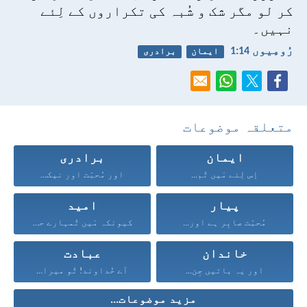
کر لو مگر شک و شُبہ کی تکراروں کے لِئے
نہیں۔
رُومِیوں 14:‏1
ایمان
برادری
متعلقہ موضوعات
ایمان
برادری
اِس لِئے مَیں تُم...
اور مُحبّت اور نیک...
پیار
امید
مُحبّت صابِر ہے اور...
کیونکہ مَیں تُمہارے حق...
خاندان
عبادت
اور یہ باتیں جِن...
اَے خُداوند! تُو میرا...
مزید موضوعات...