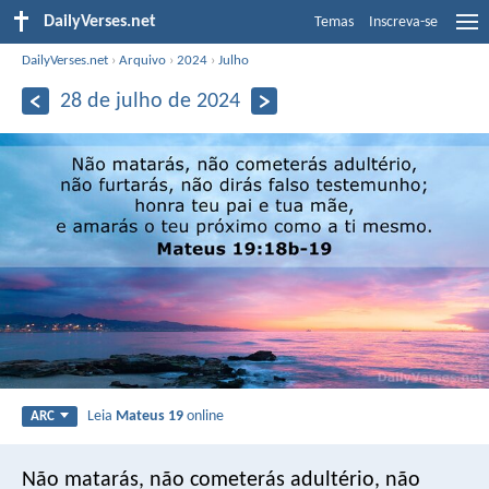
DailyVerses.net
Temas
Inscreva-se
DailyVerses.net
›
Arquivo
›
2024
›
Julho
28 de julho de 2024
Leia
Mateus 19
online
ARC
Não matarás, não cometerás adultério, não