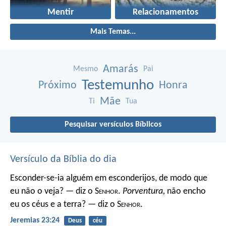
Mentir
Relacionamentos
Mais Temas...
Amarás
Mesmo
Pai
Testemunho
Próximo
Honra
Mãe
Ti
Tua
Pesquisar versículos Bíblicos
Versículo da Bíblia do dia
Esconder-se-ia alguém em esconderijos, de modo que
eu não o veja? — diz o S
enhor
.
Porventura,
não encho
eu os céus e a terra? — diz o S
enhor
.
Jeremias 23:24
Deus
céu