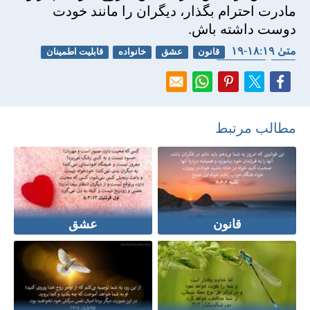
مادرت احترام بگذار، ديگران را مانند خودت
دوست داشته باش.
متی‌ٰ ۱۹:‏۱۸-‏۱۹
قانون
عشق
خانواده
قابلیت اطمینان
میل
دروغ گویی
مطالب مرتبط
قانون
عشق