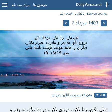
DailyVerses.net
موضوع ها
برای ثبت نام
DailyVerses.net
›
بایگانی
›
2024
›
تیر
1403 مرداد 7
متی‌ٰ ۱۹
بصورت آنلاین بخوانید
PCB
قتل نكن، زنا نكن، دزدی نكن، دروغ نگو، به پدر و