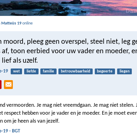
s
Matteüs 19
online
 moord, pleeg geen overspel, steel niet, leg g
s af, toon eerbied voor uw vader en moeder, e
ief als uzelf.
b-19
wet
liefde
familie
betrouwbaarheid
begeerte
liegen
d vermoorden. Je mag niet vreemdgaan. Je mag niet stelen. 
et respect hebben voor je vader en je moeder. En je moet ev
 om je heen als van jezelf.
b-19 - BGT