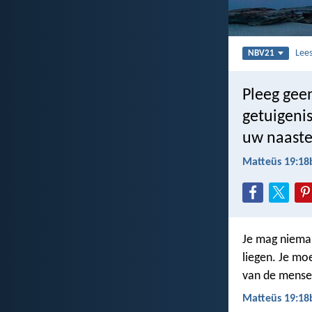
Lee
NBV21
Pleeg geen
getuigeni
uw naaste l
Matteüs 19:18
Je mag nieman
liegen. Je mo
van de mensen
Matteüs 19:18