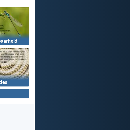
aarheid
ties