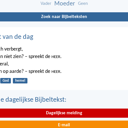
Moeder
Vader
Geen
Zoek naar Bijbelteksten
t van de dag
ch verbergt,
n niet zien? – spreekt de
.
HEER
eral,
n op aarde? – spreekt de
.
HEER
God
hemel
 dagelijkse Bijbeltekst:
Dagelijkse melding
E-mail