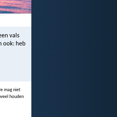
een vals
n ook: heb
Je mag niet
enveel houden