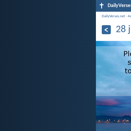
DailyVerse
DailyVerses.net
›
A
28 