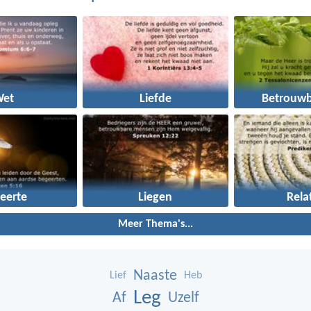
Wet
Liefde
Betrouwb
eerte
Liegen
Rela
Meer Thema's...
Naaste
Lief
Heb
Leg
Af
Uzelf