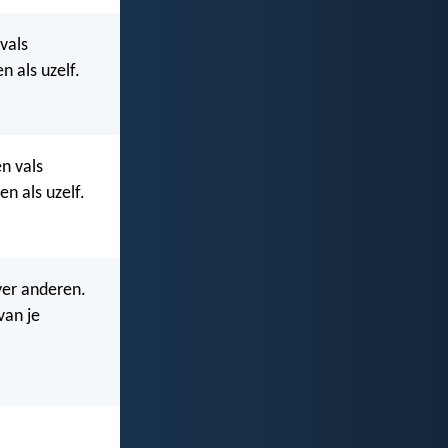
 vals
n als uzelf.
en vals
n als uzelf.
ver anderen.
van je