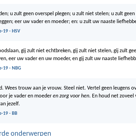
den; u zult geen overspel plegen; u zult niet stelen; u zult geen
leggen; eer uw vader en moeder; en: u zult uw naaste liefhebbe
b-19 - HSV
oodslaan, gij zult niet echtbreken, gij zult niet stelen, gij zult ge
ven, eer uw vader en uw moeder, en gij zult uw naaste liefhebbe
b-19 - NBG
 Wees trouw aan je vrouw. Steel niet. Vertel geen leugens o
voor je vader en moeder
en zorg voor hen
. En houd net zoveel 
an jezelf.
-19 - BB
erde onderwerpen