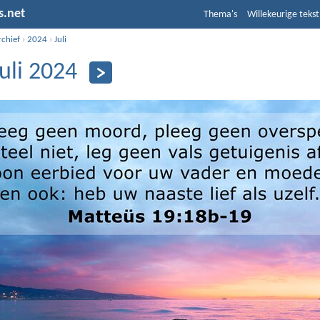
s.net
Thema's
Willekeurige tekst
rchief
›
2024
›
Juli
juli 2024