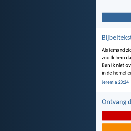
Bijbelteks
Als iemand zi
zou Ik hem da
Ben Ik niet ov
in de hemel e
Jeremia 23:24
Ontvang de