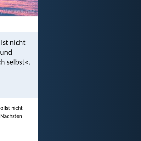
lst nicht
r und
h selbst«.
ollst nicht
n Nächsten