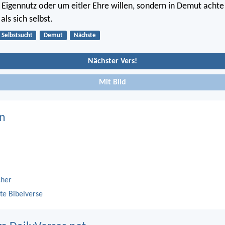
s Eigennutz oder um eitler Ehre willen, sondern in Demut achte
ls sich selbst.
Selbstsucht
Demut
Nächste
Nächster Vers!
Mit Bild
n
cher
te Bibelverse