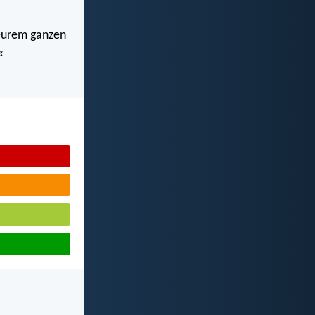
n eurem ganzen
«