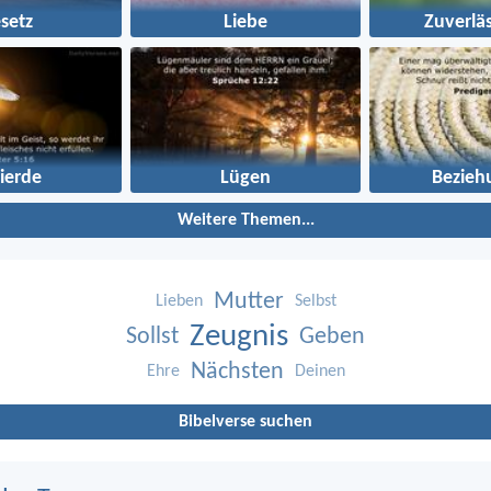
setz
Liebe
Zuverläs
ierde
Lügen
Bezieh
Weitere Themen...
Mutter
Lieben
Selbst
Zeugnis
Sollst
Geben
Nächsten
Ehre
Deinen
Bibelverse suchen