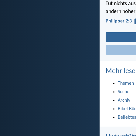
Tut nichts au
andern höher a
Philipper 2:3
Mehr lese
Themen
Suche
Archiv
Bibel Bü
Beliebtes