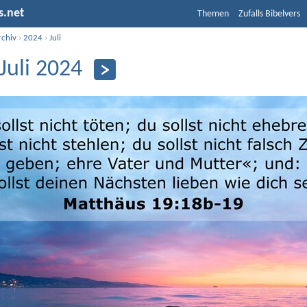
s.net
Themen
Zufalls Bibelvers
rchiv
›
2024
›
Juli
 Juli 2024