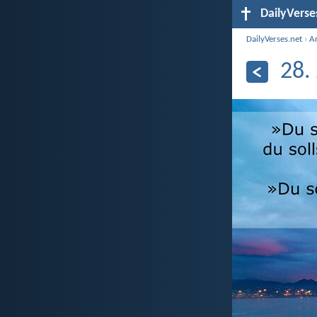
DailyVerse
DailyVerses.net
›
A
28.