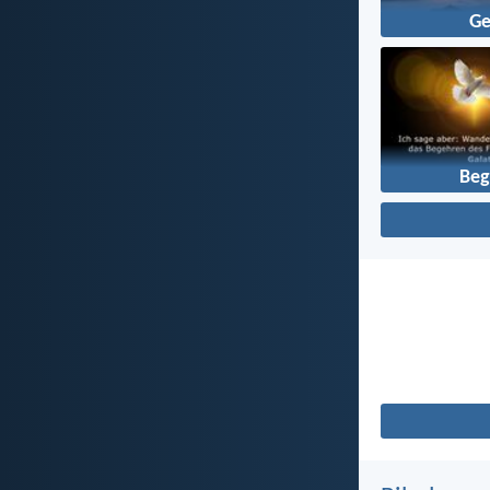
Ge
Beg