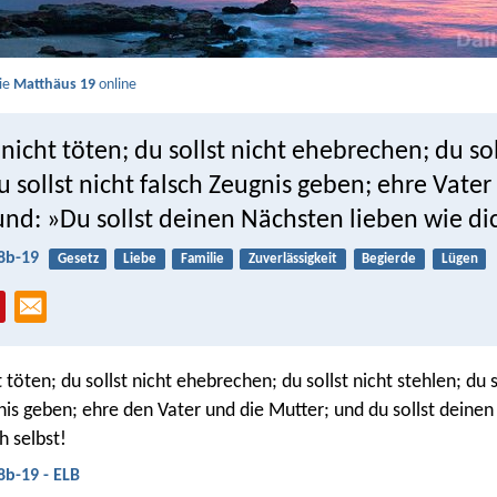
Sie
Matthäus 19
online
 nicht töten; du sollst nicht ehebrechen; du sol
u sollst nicht falsch Zeugnis geben; ehre Vate
nd: »Du sollst deinen Nächsten lieben wie dic
8b-19
Gesetz
Liebe
Familie
Zuverlässigkeit
Begierde
Lügen
t töten; du sollst nicht ehebrechen; du sollst nicht stehlen; du s
nis geben; ehre den Vater und die Mutter; und du sollst deine
h selbst!
8b-19 - ELB