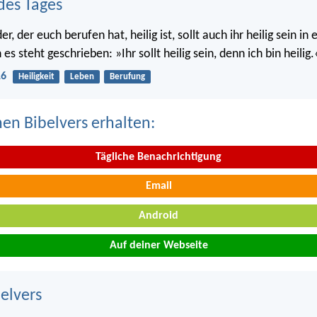
des Tages
r, der euch berufen hat, heilig ist, sollt auch ihr heilig sein i
s steht geschrieben: »Ihr sollt heilig sein, denn ich bin heilig.
16
Heiligkeit
Leben
Berufung
nen Bibelvers erhalten:
Tägliche Benachrichtigung
Email
Android
Auf deiner Webseite
belvers