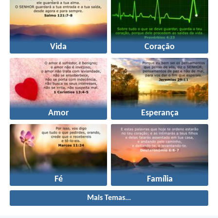
Vida
Coração
Amor
Esperança
Fé
Família
Mais Temas...