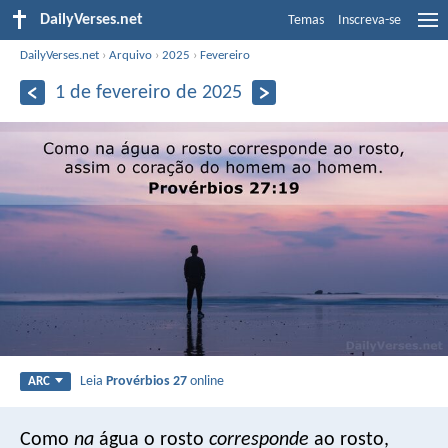
DailyVerses.net
Temas
Inscreva-se
DailyVerses.net
›
Arquivo
›
2025
›
Fevereiro
1 de fevereiro de 2025
Leia
Provérbios 27
online
ARC
Como
na
água o rosto
corresponde
ao rosto,