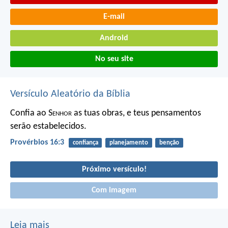
E-mail
Android
No seu site
Versículo Aleatório da Bíblia
Confia ao S
enhor
as tuas obras,
e teus pensamentos
serão estabelecidos.
Provérbios 16:3
confiança
planejamento
benção
Próximo versículo!
Com imagem
Leia mais