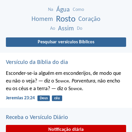
Água
Na
Como
Rosto
Homem
Coração
Assim
Ao
Do
Pesquisar versículos Bíblicos
Versículo da Bíblia do dia
Esconder-se-ia alguém em esconderijos, de modo que
eu não o veja? — diz o S
enhor
.
Porventura,
não encho
eu os céus e a terra? — diz o S
enhor
.
Jeremias 23:24
Deus
céu
Receba o Versículo Diário
Notificação diária