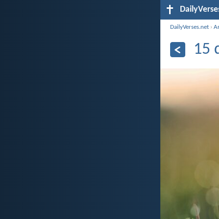
DailyVerse
DailyVerses.net
›
A
15 