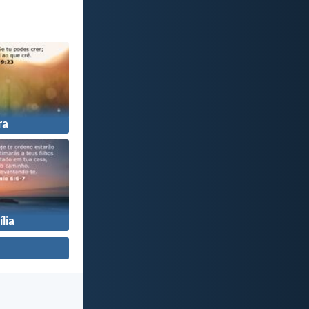
ra
lia