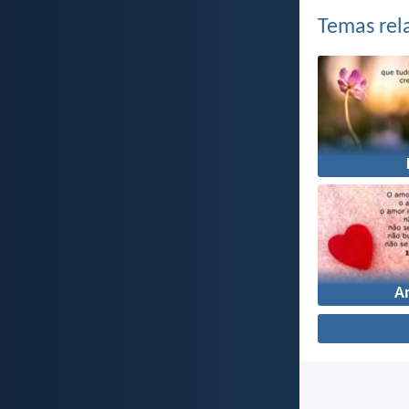
Temas rel
A