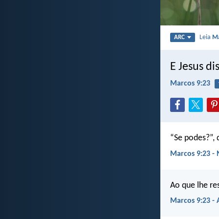
Leia
Ma
ARC
E Jesus di
Marcos 9:23
“Se podes?”, 
Marcos 9:23 - 
Ao que lhe re
Marcos 9:23 -