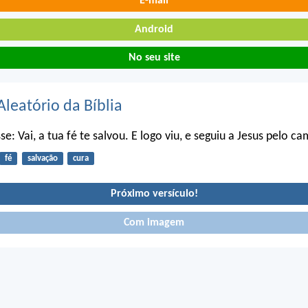
E-mail
Android
No seu site
Aleatório da Bíblia
sse: Vai, a tua fé te salvou. E logo viu, e seguiu a Jesus pelo c
fé
salvação
cura
Próximo versículo!
Com imagem