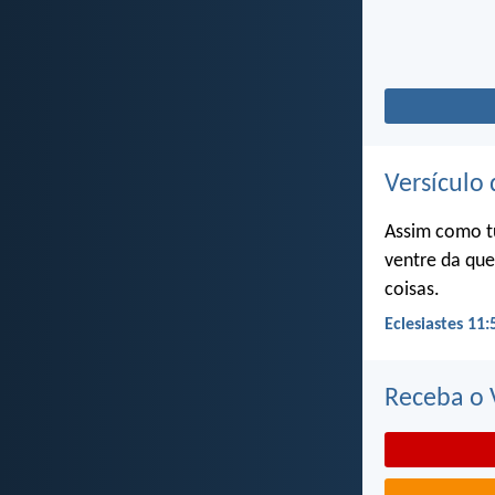
Versículo 
Assim como t
ventre da que
coisas.
Eclesiastes 11:
Receba o V