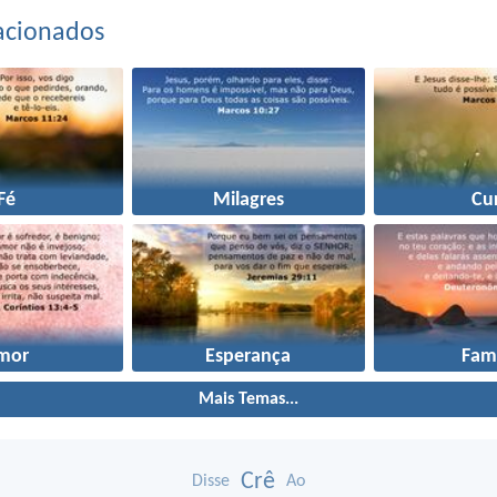
acionados
Fé
Milagres
Cu
mor
Esperança
Famí
Mais Temas...
Crê
Disse
Ao