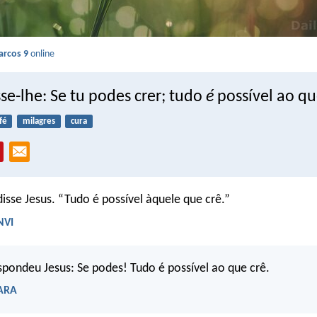
rcos 9
online
sse-lhe: Se tu podes crer; tudo
é
possível ao qu
fé
milagres
cura
disse Jesus. “Tudo é possível àquele que crê.”
NVI
spondeu Jesus: Se podes! Tudo é possível ao que crê.
 ARA