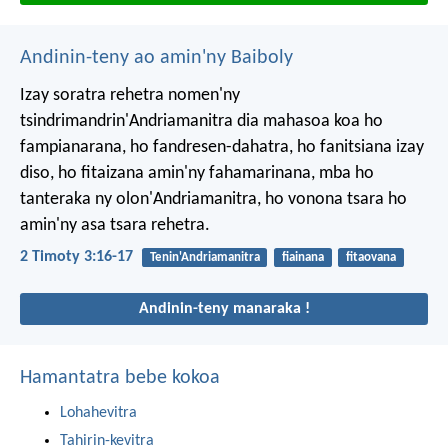
Andinin-teny ao amin'ny Baiboly
Izay soratra rehetra nomen'ny
tsindrimandrin'Andriamanitra dia mahasoa koa ho
fampianarana, ho fandresen-dahatra, ho fanitsiana izay
diso, ho fitaizana amin'ny fahamarinana, mba ho
tanteraka ny olon'Andriamanitra, ho vonona tsara ho
amin'ny asa tsara rehetra.
2 Timoty 3:16-17
Tenin'Andriamanitra
fiainana
fitaovana
Andinin-teny manaraka !
Hamantatra bebe kokoa
Lohahevitra
Tahirin-kevitra