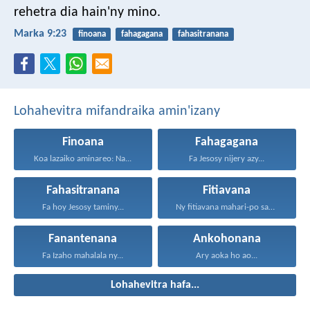
rehetra dia hain'ny mino.
Marka 9:23
finoana
fahagagana
fahasitranana
Lohahevitra mifandraika amin'izany
Finoana
Fahagagana
Koa lazaiko aminareo: Na...
Fa Jesosy nijery azy...
Fahasitranana
Fitiavana
Fa hoy Jesosy taminy...
Ny fitiavana mahari-po sady...
Fanantenana
Ankohonana
Fa Izaho mahalala ny...
Ary aoka ho ao...
Lohahevitra hafa...