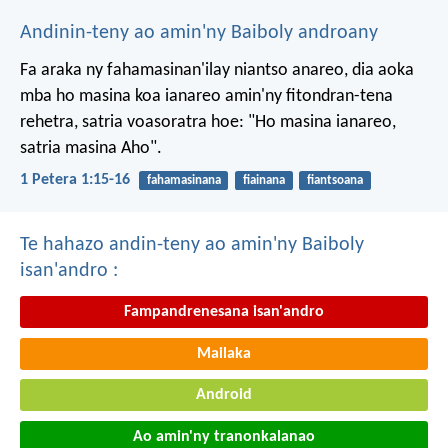
Andinin-teny ao amin'ny Baiboly androany
Fa araka ny fahamasinan'ilay niantso anareo, dia aoka
mba ho masina koa ianareo amin'ny fitondran-tena
rehetra, satria voasoratra hoe: "Ho masina ianareo,
satria masina Aho".
1 Petera 1:15-16
fahamasinana
fiainana
fiantsoana
Te hahazo andin-teny ao amin'ny Baiboly
isan'andro :
Fampandrenesana isan'andro
Mailaka
Android
Ao amin'ny tranonkalanao