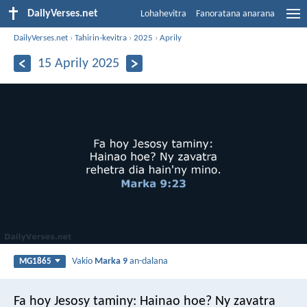
DailyVerses.net
Lohahevitra
Fanoratana anarana
DailyVerses.net
›
Tahirin-kevitra
›
2025
›
Aprily
15 Aprily 2025
Vakio
Marka 9
an-dalana
MG1865
Fa hoy Jesosy taminy: Hainao hoe? Ny zavatra