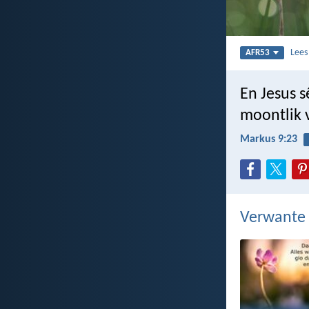
Lee
AFR53
En Jesus s
moontlik v
Markus 9:23
Verwante