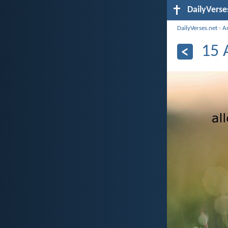
DailyVerse
DailyVerses.net
›
Ar
15 