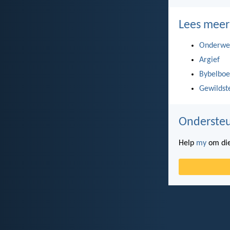
Lees meer
Onderwe
Argief
Bybelboe
Gewildst
Ondersteu
Help
my
om die