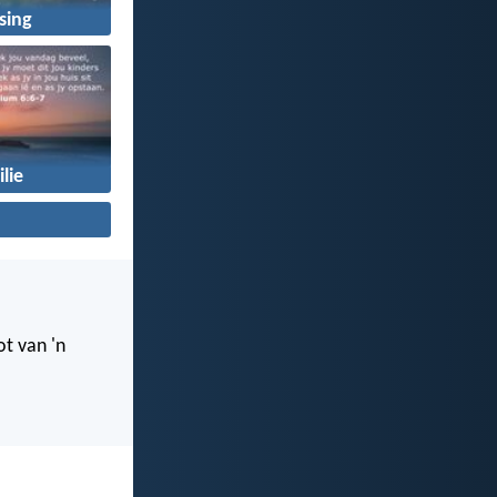
sing
lie
ot van 'n