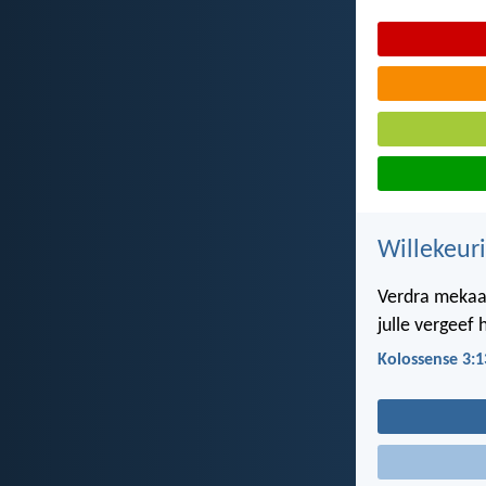
Willekeur
Verdra mekaar
julle vergeef 
Kolossense 3:1