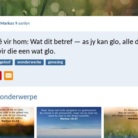
s
Markus 9
aanlyn
ê vir hom: Wat dit betref — as jy kan glo, alle d
ir die een wat glo.
geloof
wonderwerke
genesing
 onderwerpe