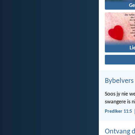
Ge
Li
Bybelvers
Soos jy nie w
swangere is n
Prediker 11:5
Ontvang d