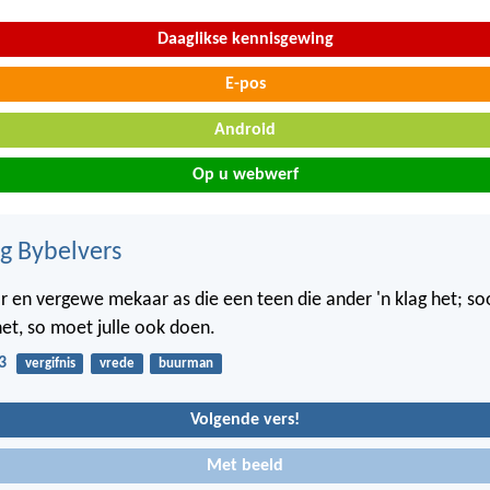
Daaglikse kennisgewing
E-pos
Android
Op u webwerf
ig Bybelvers
 en vergewe mekaar as die een teen die ander 'n klag het; so
het, so moet julle ook doen.
3
vergifnis
vrede
buurman
Volgende vers!
Met beeld