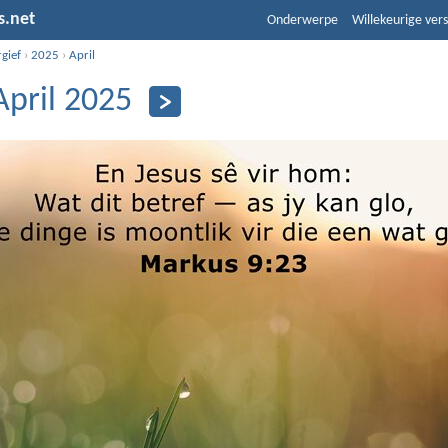
s.net
Onderwerpe
Willekeurige vers
gief
›
2025
›
April
April 2025