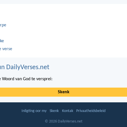
rpe
ke
e verse
n DailyVerses.net
 Woord van God te versprei:
Skenk
Inligting oor my
Skenk
Kontak
Privaatheidsbeleid
© 2026 DailyVerses.net