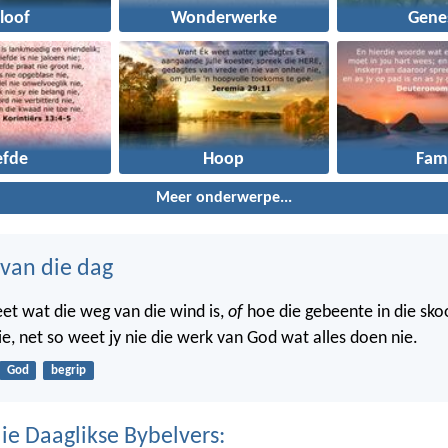
loof
Wonderwerke
Gene
efde
Hoop
Fami
Meer onderwerpe...
 van die dag
eet wat die weg van die wind is,
of
hoe die gebeente in die sko
ie, net so weet jy nie die werk van God wat alles doen nie.
God
begrip
ie Daaglikse Bybelvers: