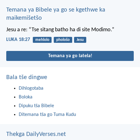
Temana ya Bibele ya go se kgethwe ka
maikemišetšo
Jesu a re: “Tse sitang batho ha di site Modimo.”
LUKA 18:27
mehlolo
phološo
Jesu
Temana ya go latela!
Bala tše dingwe
Dihlogotaba
Boloka
Dipuku tša Bibele
Ditemana tša go Tuma Kudu
Thekga DailyVerses.net