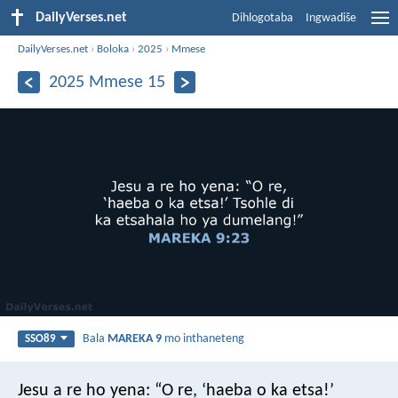
DailyVerses.net
Dihlogotaba
Ingwadiše
DailyVerses.net
›
Boloka
›
2025
›
Mmese
2025 Mmese 15
Bala
MAREKA 9
mo inthaneteng
SSO89
Jesu a re ho yena: “O re, ‘haeba o ka etsa!’