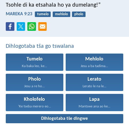
Tsohle di ka etsahala ho ya dumelang!”
MAREKA 9:23
tumelo
mehlolo
pholo
Dihlogotaba tša go tswalana
Tumelo
Mehlolo
Ka baka leo, ke...
Jesu a ba tadima...
Pholo
Lerato
Jesu a re ho...
Lerato le na le...
Kholofelo
Lapa
‘Ke tseba merero eo...
Mantswe ana ao ke...
Dihlogotaba tše dingwe