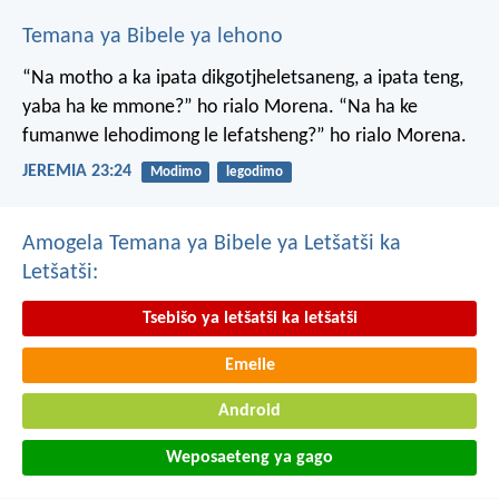
Temana ya Bibele ya lehono
“Na motho a ka ipata
dikgotjheletsaneng,
a ipata teng,
yaba ha ke mmone?”
ho rialo Morena.
“Na ha ke
fumanwe
lehodimong le lefatsheng?”
ho rialo Morena.
JEREMIA 23:24
Modimo
legodimo
Amogela Temana ya Bibele ya Letšatši ka
Letšatši:
Tsebišo ya letšatši ka letšatši
Emeile
Android
Weposaeteng ya gago