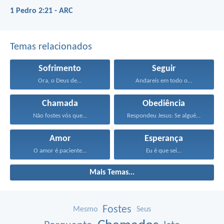
1 Pedro 2:21 - ARC
Temas relacionados
Sofrimento
Seguir
Ora, o Deus de...
Andareis em todo o...
Chamada
Obediência
Não fostes vós que...
Respondeu Jesus: Se alguém...
Amor
Esperança
O amor é paciente...
Eu é que sei...
Mais Temas...
Fostes
Mesmo
Seus