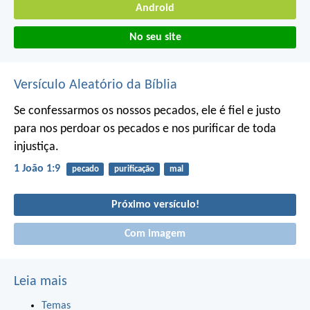
Android
No seu site
Versículo Aleatório da Bíblia
Se confessarmos os nossos pecados, ele é fiel e justo
para nos perdoar os pecados e nos purificar de toda
injustiça.
1 João 1:9
pecado
purificação
mal
Próximo versículo!
Com imagem
Leia mais
Temas