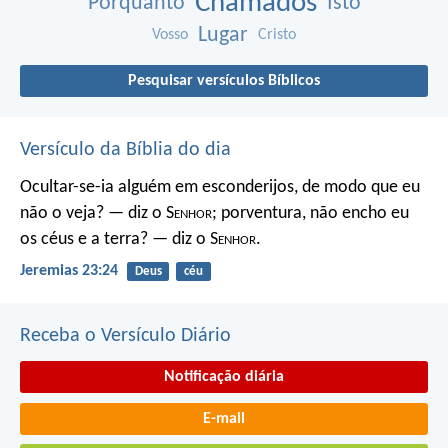
Chamados
Porquanto
Isto
Lugar
Vosso
Cristo
Pesquisar versículos Bíblicos
Versículo da Bíblia do dia
Ocultar-se-ia alguém em esconderijos, de modo que eu
não o veja? — diz o S
enhor
; porventura, não encho eu
os céus e a terra? — diz o S
enhor
.
Jeremias 23:24
Deus
céu
Receba o Versículo Diário
Notificação diária
E-mail