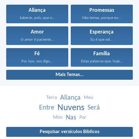
Aliança
Promessas
Saberás, pois, que o...
Não temas, porque eu...
Amor
Esperança
O amor é paciente...
Eu é que sei...
Fé
Família
Por isso, vos digo...
Estas palavras que, hoje...
Mais Temas...
Aliança
Terra
Meu
Nuvens
Entre
Será
Nas
Mim
Por
Pesquisar versículos Bíblicos