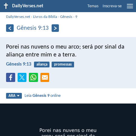
DailyVerses.net
Temas
Inscreva-se
DailyVerses.net
›
Livros da Bíblia
›
Gênesis
›
9
Gênesis 9:13
Porei nas nuvens o meu arco; será por sinal da
aliança entre mim e a terra.
Gênesis 9:13
aliança
promessas
Leia
Gênesis 9
online
ARA