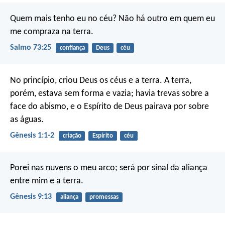
Quem mais tenho eu no céu?
Não há outro em quem eu
me compraza na terra.
Salmo 73:25
confiança
Deus
céu
No princípio, criou Deus os céus e a terra. A terra,
porém, estava sem forma e vazia; havia trevas sobre a
face do abismo, e o Espírito de Deus pairava por sobre
as águas.
Gênesis 1:1-2
criação
Espírito
céu
Porei nas nuvens o meu arco; será por sinal da aliança
entre mim e a terra.
Gênesis 9:13
aliança
promessas