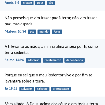
Amós 9:6
criação
Deus
céu
Não penseis que vim trazer paz à terra; não vim trazer
paz, mas espada.
Mateus 10:34
paz
mundo
Jesus
A ti levanto as mãos;
a minha alma anseia por ti, como
terra sedenta.
Salmo 143:6
adoração
recebimento
dependência
Porque eu sei que o meu Redentor vive
e por fim se
levantará sobre a terra.
Jó 19:25
Salvador
salvação
preocupação
Sê exaltado, ó Deus, acima dos céus;
e em toda a terra