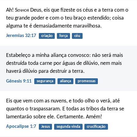
Ah! S
enhor
Deus, eis que fizeste os céus e a terra com o
teu grande poder e com o teu braço estendido; coisa
alguma te é demasiadamente maravilhosa.
Jeremias 32:17
criação
força
céu
Estabeleço a minha aliança convosco: não será mais
destruída toda carne por águas de dilúvio, nem mais
haverá dilúvio para destruir a terra.
Gênesis 9:11
segurança
aliança
promessas
Eis que vem com as nuvens, e todo olho o verá, até
quantos o traspassaram. E todas as tribos da terra se
lamentarão sobre ele. Certamente. Amém!
Apocalipse 1:7
Jesus
segunda vinda
crucificação