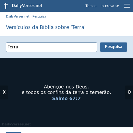
DailyVerses.net
Temas
Inscreva-se
DailyVerses.net
›
Pesquisa
Versículos da Bíblia sobre 'Terra'
«
»