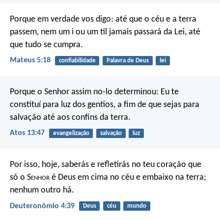
Porque em verdade vos digo: até que o céu e a terra
passem, nem um i ou um til jamais passará da Lei, até
que tudo se cumpra.
Mateus 5:18
confiabilidade
Palavra de Deus
lei
Porque o Senhor assim no-lo determinou:
Eu te
constituí para luz dos gentios, a fim de que sejas para
salvação até aos confins da terra.
Atos 13:47
evangelização
salvação
luz
Por isso, hoje, saberás e refletirás no teu coração que
só o S
enhor
é Deus em cima no céu e embaixo na terra;
nenhum outro há.
Deuteronômio 4:39
Deus
céu
mundo