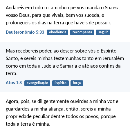
Andareis em todo o caminho que vos manda o S
enhor
,
vosso Deus, para que vivais, bem vos suceda, e
prolongueis os dias na terra que haveis de possuir.
Deuteronômio 5:33
obediência
recompensa
seguir
Mas recebereis poder, ao descer sobre vós o Espírito
Santo, e sereis minhas testemunhas tanto em Jerusalém
como em toda a Judeia e Samaria e até aos confins da
terra.
Atos 1:8
evangelização
Espírito
força
Agora, pois, se diligentemente ouvirdes a minha voz e
guardardes a minha aliança, então, sereis a minha
propriedade peculiar dentre todos os povos; porque
toda a terra é minha.