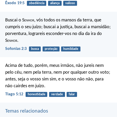
Êxodo 19:5
obediência
aliança
valioso
Buscai o S
enhor
, vós todos os mansos da terra, que
cumpris o seu juízo; buscai a justiça, buscai a mansidão;
porventura, lograreis esconder-vos no dia da ira do
S
enhor
.
Sofonias 2:3
busca
proteção
humildade
Acima de tudo, porém, meus irmãos, não jureis nem
pelo céu, nem pela terra, nem por qualquer outro voto;
antes, seja o vosso sim sim, e o vosso não não, para
não cairdes em juízo.
Tiago 5:12
honestidade
verdade
falar
Temas relacionados