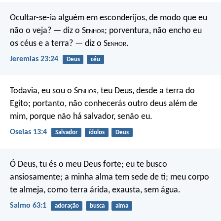
Ocultar-se-ia alguém em esconderijos, de modo que eu
não o veja? — diz o S
enhor
; porventura, não encho eu
os céus e a terra? — diz o S
enhor
.
Jeremias 23:24
Deus
céu
Todavia, eu sou o S
enhor
, teu Deus, desde a terra do
Egito; portanto, não conhecerás outro deus além de
mim, porque não há salvador, senão eu.
Oseias 13:4
Salvador
ídolos
Deus
Ó Deus, tu és o meu Deus forte; eu te busco
ansiosamente;
a minha alma tem sede de ti;
meu corpo
te almeja,
como terra árida, exausta, sem água.
Salmo 63:1
adoração
busca
alma