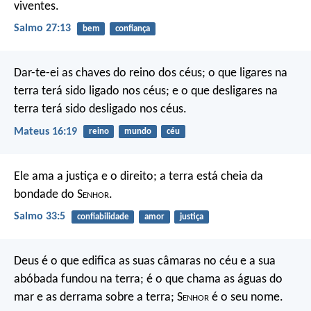
viventes.
Salmo 27:13
bem
confiança
Dar-te-ei as chaves do reino dos céus; o que ligares na
terra terá sido ligado nos céus; e o que desligares na
terra terá sido desligado nos céus.
Mateus 16:19
reino
mundo
céu
Ele ama a justiça e o direito;
a terra está cheia da
bondade do S
enhor
.
Salmo 33:5
confiabilidade
amor
justiça
Deus é o que edifica as suas câmaras no céu e a sua
abóbada fundou na terra; é o que chama as águas do
mar e as derrama sobre a terra; S
enhor
é o seu nome.