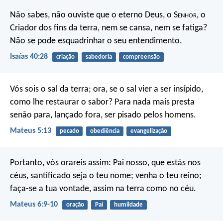
Não sabes, não ouviste que o eterno Deus, o S
enhor
, o
Criador dos fins da terra, nem se cansa, nem se fatiga?
Não se pode esquadrinhar o seu entendimento.
Isaías 40:28
criação
sabedoria
compreensão
Vós sois o sal da terra; ora, se o sal vier a ser insípido,
como lhe restaurar o sabor? Para nada mais presta
senão para, lançado fora, ser pisado pelos homens.
Mateus 5:13
pecado
obediência
evangelização
Portanto, vós orareis assim:
Pai nosso, que estás nos
céus,
santificado seja o teu nome;
venha o teu reino;
faça-se a tua vontade, assim na terra como no céu.
Mateus 6:9-10
oração
Pai
humildade