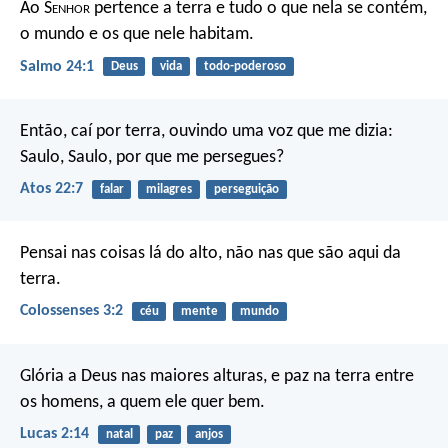
Ao S
enhor
pertence a terra e tudo o que nela se contém,
o mundo e os que nele habitam.
Salmo 24:1
Deus
vida
todo-poderoso
Então, caí por terra, ouvindo uma voz que me dizia:
Saulo, Saulo, por que me persegues?
Atos 22:7
falar
milagres
perseguição
Pensai nas coisas lá do alto, não nas que são aqui da
terra.
Colossenses 3:2
céu
mente
mundo
Glória a Deus nas maiores alturas,
e paz na terra entre
os homens, a quem ele quer bem.
Lucas 2:14
natal
paz
anjos