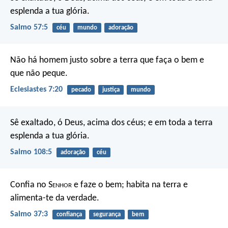
esplenda a tua glória.
Salmo 57:5
céu
mundo
adoração
Não há homem justo sobre a terra que faça o bem e
que não peque.
Eclesiastes 7:20
pecado
justiça
mundo
Sê exaltado, ó Deus, acima dos céus;
e em toda a terra
esplenda a tua glória.
Salmo 108:5
adoração
céu
Confia no S
enhor
e faze o bem;
habita na terra e
alimenta-te da verdade.
Salmo 37:3
confiança
segurança
bem