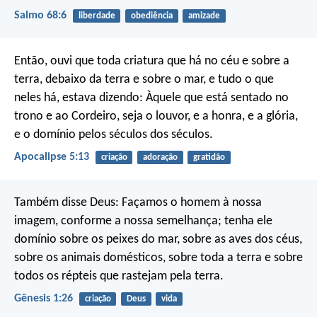
Salmo 68:6
liberdade
obediência
amizade
Então, ouvi que toda criatura que há no céu e sobre a
terra, debaixo da terra e sobre o mar, e tudo o que
neles há, estava dizendo:
Àquele que está sentado no
trono e ao Cordeiro,
seja o louvor, e a honra, e a glória,
e o domínio
pelos séculos dos séculos.
Apocalipse 5:13
criação
adoração
gratidão
Também disse Deus: Façamos o homem à nossa
imagem, conforme a nossa semelhança; tenha ele
domínio sobre os peixes do mar, sobre as aves dos céus,
sobre os animais domésticos, sobre toda a terra e sobre
todos os répteis que rastejam pela terra.
Gênesis 1:26
criação
Deus
vida