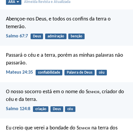
ARA
Almeida Revista e Atualizada
Abençoe-nos Deus,
e todos os confins da terra o
temerão.
Salmo 67:7
Deus
admiração
benção
Passará o céu e a terra, porém as minhas palavras não
passarão.
Mateus 24:35
confiabilidade
Palavra de Deus
céu
O nosso socorro está em o nome do S
enhor
,
criador do
céu e da terra.
Salmo 124:8
criação
Deus
céu
Eu creio que verei a bondade do S
enhor
na terra dos