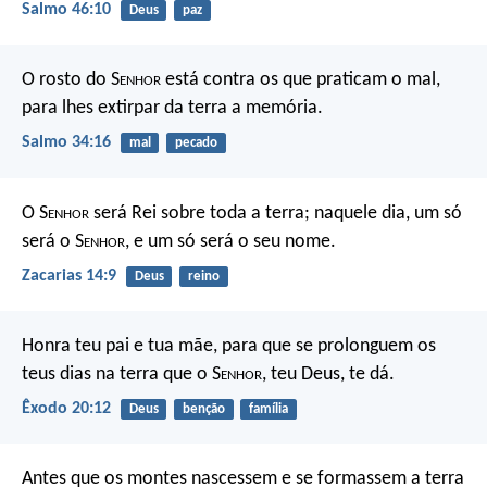
Salmo 46:10
Deus
paz
O rosto do S
enhor
está contra os que praticam o mal,
para lhes extirpar da terra a memória.
Salmo 34:16
mal
pecado
O S
enhor
será Rei sobre toda a terra; naquele dia, um só
será o S
enhor
, e um só será o seu nome.
Zacarias 14:9
Deus
reino
Honra teu pai e tua mãe, para que se prolonguem os
teus dias na terra que o S
enhor
, teu Deus, te dá.
Êxodo 20:12
Deus
benção
família
Antes que os montes nascessem
e se formassem a terra