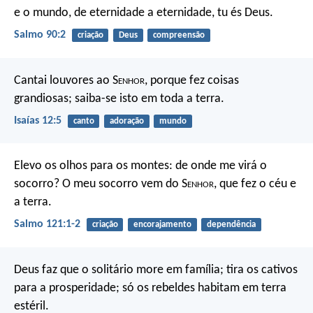
e o mundo,
de eternidade a eternidade, tu és Deus.
Salmo 90:2
criação
Deus
compreensão
Cantai louvores ao S
enhor
, porque fez coisas
grandiosas; saiba-se isto em toda a terra.
Isaías 12:5
canto
adoração
mundo
Elevo os olhos para os montes:
de onde me virá o
socorro?
O meu socorro vem do S
enhor
,
que fez o céu e
a terra.
Salmo 121:1-2
criação
encorajamento
dependência
Deus faz que o solitário more em família;
tira os cativos
para a prosperidade;
só os rebeldes habitam em terra
estéril.