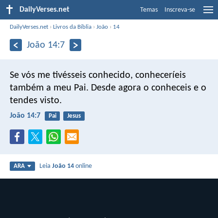
DailyVerses.net
Temas
Inscreva-se
DailyVerses.net
›
Livros da Bíblia
›
João
›
14
João 14:7
Se vós me tivésseis conhecido, conheceríeis
também a meu Pai. Desde agora o conheceis e o
tendes visto.
João 14:7
Pai
Jesus
Leia
João 14
online
ARA