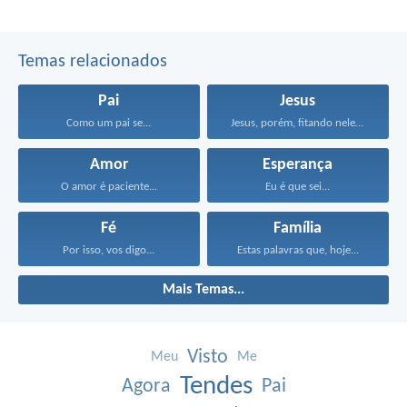
Temas relacionados
Pai
Jesus
Como um pai se...
Jesus, porém, fitando neles...
Amor
Esperança
O amor é paciente...
Eu é que sei...
Fé
Família
Por isso, vos digo...
Estas palavras que, hoje...
Mais Temas...
Visto
Meu
Me
Tendes
Agora
Pai