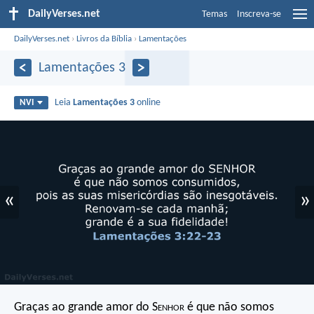
DailyVerses.net
Temas
Inscreva-se
DailyVerses.net
›
Livros da Bíblia
›
Lamentações
Lamentações 3
Leia
Lamentações 3
online
NVI
«
»
Graças ao grande amor do S
enhor
é que não somos