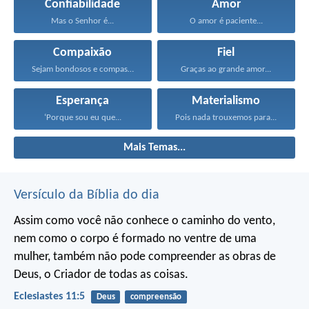
Confiabilidade
Amor
Mas o Senhor é...
O amor é paciente...
Compaixão
Fiel
Sejam bondosos e compassivos...
Graças ao grande amor...
Esperança
Materialismo
‘Porque sou eu que...
Pois nada trouxemos para...
Mais Temas...
Versículo da Bíblia do dia
Assim como você não conhece o caminho do vento,
nem como o corpo é formado no ventre de uma
mulher,
também não pode compreender as obras de
Deus,
o Criador de todas as coisas.
Eclesiastes 11:5
Deus
compreensão