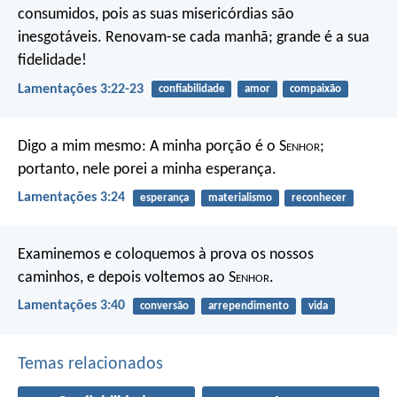
consumidos,
pois as suas misericórdias são
inesgotáveis.
Renovam-se cada manhã;
grande é a sua
fidelidade!
Lamentações 3:22-23
confiabilidade
amor
compaixão
Digo a mim mesmo: A minha porção é o S
enhor
;
portanto, nele porei a minha esperança.
Lamentações 3:24
esperança
materialismo
reconhecer
Examinemos e coloquemos à prova
os nossos
caminhos,
e depois voltemos ao S
enhor
.
Lamentações 3:40
conversão
arrependimento
vida
Temas relacionados