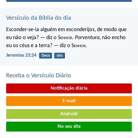
Versículo da Bíblia do dia
Esconder-se-ia alguém em esconderijos, de modo que
eu não o veja? — diz o S
enhor
.
Porventura,
não encho
eu os céus e a terra? — diz o S
enhor
.
Jeremias 23:24
Deus
céu
Receba o Versículo Diário
Notificação diária
E-mail
Android
No seu site