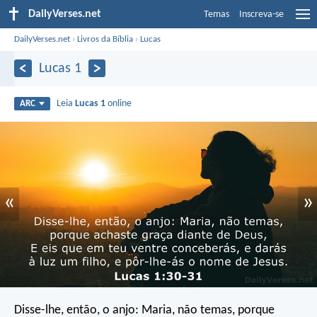
DailyVerses.net
Temas
Inscreva-se
DailyVerses.net
›
Livros da Bíblia
›
Lucas
Lucas 1
Leia
Lucas 1
online
ARC
«
»
Disse-lhe, então, o anjo: Maria, não temas, porque