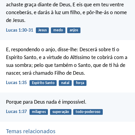
achaste graça diante de Deus, E eis que em teu ventre
conceberás, e darás à luz um filho, e pôr-lhe-ás o nome
de Jesus.
Lucas 1:30-31
Jesus
medo
anjos
E, respondendo o anjo, disse-lhe: Descerá sobre ti o
Espírito Santo, e a virtude do Altíssimo te cobrirá com a
sua sombra; pelo que também o Santo, que de ti há de
nascer, será chamado Filho de Deus.
Lucas 1:35
Espírito Santo
natal
força
Porque para Deus nada é impossível.
Lucas 1:37
milagres
superação
todo-poderoso
Temas relacionados