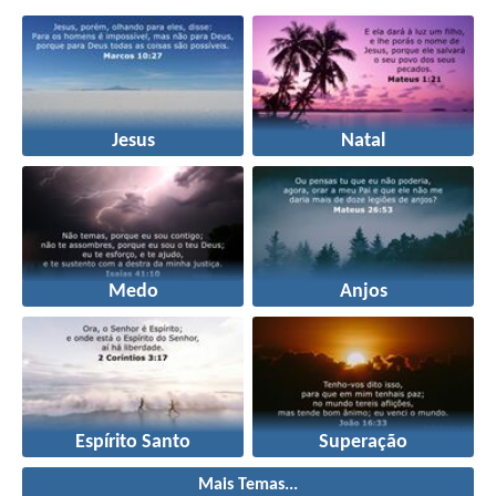
Jesus
Natal
Medo
Anjos
Espírito Santo
Superação
Mais Temas...