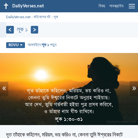
DailyVerses.net
বিষয়
সাবস্ক্রাইব
DailyVerses.net
›
বাইবেলের বই
›
লূক
লূক ১
অনলাইনে
লূক ১
পড়ুন
ROVU
«
»
দূত তাঁহাকে কহিলেন, মরিয়ম, ভয় করিও না, কেননা তুমি ঈশ্বরের নিকটে