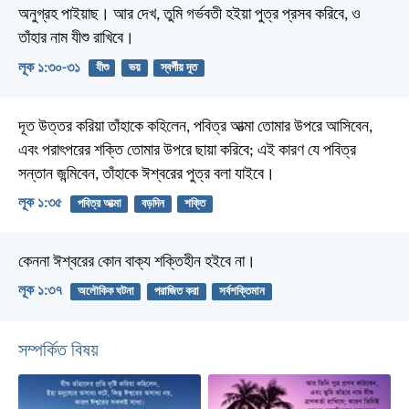
অনুগ্রহ পাইয়াছ। আর দেখ, তুমি গর্ভবতী হইয়া পুত্র প্রসব করিবে, ও
তাঁহার নাম যীশু রাখিবে।
লূক ১:৩০-৩১
যীশু
ভয়
স্বর্গীয় দূত
দূত উত্তর করিয়া তাঁহাকে কহিলেন, পবিত্র আত্মা তোমার উপরে আসিবেন,
এবং পরাৎপরের শক্তি তোমার উপরে ছায়া করিবে; এই কারণ যে পবিত্র
সন্তান জন্মিবেন, তাঁহাকে ঈশ্বরের পুত্র বলা যাইবে।
লূক ১:৩৫
পবিত্র আত্মা
বড়দিন
শক্তি
কেননা ঈশ্বরের কোন বাক্য শক্তিহীন হইবে না।
লূক ১:৩৭
অলৌকিক ঘটনা
পরাজিত করা
সর্বশক্তিমান
সম্পর্কিত বিষয়