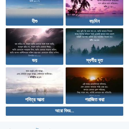
যীশু
বড়দিন
ভয়
স্বর্গীয় দূত
পবিত্র আত্মা
পরাজিত করা
আরো বিষয়...