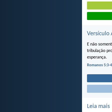
Versículo 
E não somente
tribulação pr
esperança.
Romanos 5:3-4
Leia mais