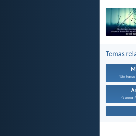
Temas rel
M
Não temas,
A
O amor é