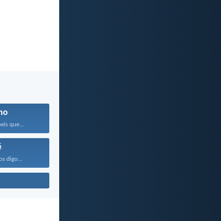
no
is que...
é
os digo...