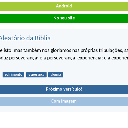
Android
No seu site
Aleatório da Bíblia
 isto, mas também nos gloriamos nas próprias tribulações, 
oduz perseverança; e a perseverança, experiência; e a experiê
sofrimento
esperança
alegria
Próximo versículo!
Com imagem