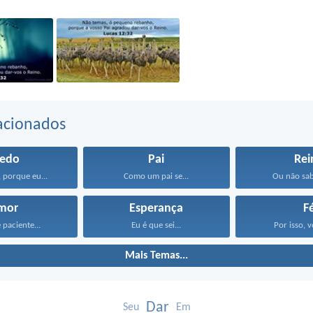
acionados
edo
Pai
Rei
 porque eu...
Como um pai se...
Ou não sabe
mor
Esperança
F
 paciente...
Eu é que sei...
Por isso, v
Mais Temas...
Dar
Seu
Em