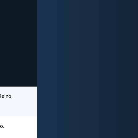
Reino.
o.