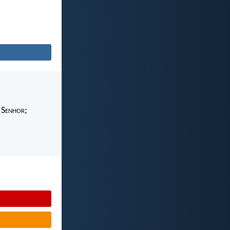
 S
enhor
;