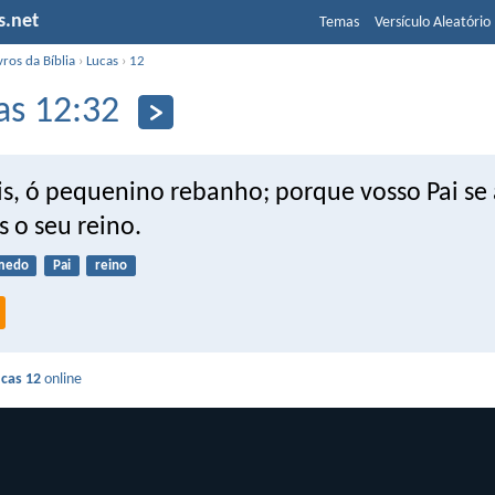
s.net
Temas
Versículo Aleatório
vros da Bíblia
›
Lucas
›
12
as 12:32
s, ó pequenino rebanho; porque vosso Pai se
 o seu reino.
medo
Pai
reino
cas 12
online