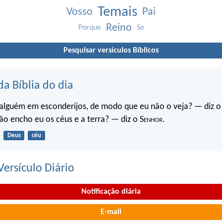
Temais
Vosso
Pai
Reino
Porque
Se
Pesquisar versículos Bíblicos
da Bíblia do dia
 alguém em esconderijos, de modo que eu não o veja? — diz o
ão encho eu os céus e a terra? — diz o S
enhor
.
Deus
céu
ersículo Diário
Notificação diária
E-mail