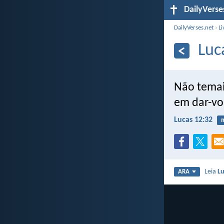
DailyVerse
DailyVerses.net
›
Li
Luc
Não temai
em dar-vos
Lucas 12:32
Leia
Lu
ARA