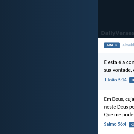
ARA
Almeida
E esta é a co
sua vontade, 
1 João 5:14
c
Em Deus, cuja
neste Deus p
Que me pode 
Salmo 56:4
c