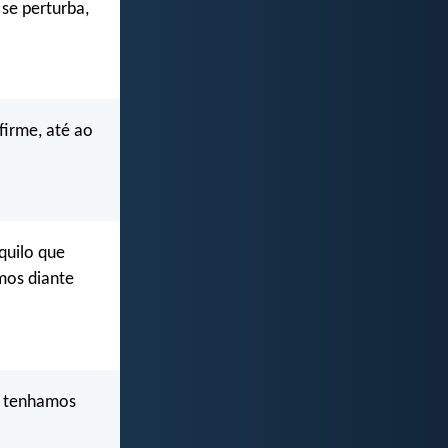
 se perturba,
firme, até ao
quilo que
mos diante
r, tenhamos