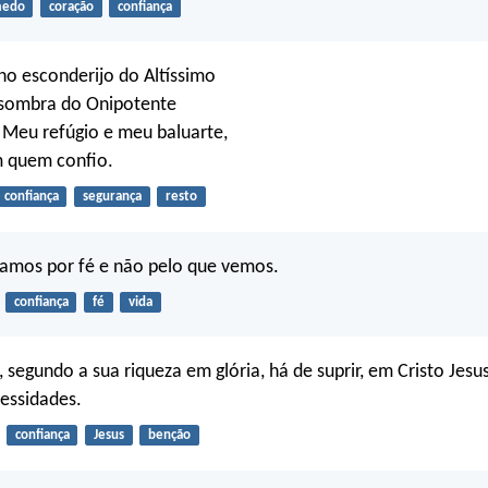
edo
coração
confiança
no esconderijo do Altíssimo
 sombra do Onipotente
: Meu refúgio e meu baluarte,
 quem confio.
confiança
segurança
resto
damos por fé e não pelo que vemos.
confiança
fé
vida
 segundo a sua riqueza em glória, há de suprir, em Cristo Jes
essidades.
confiança
Jesus
benção