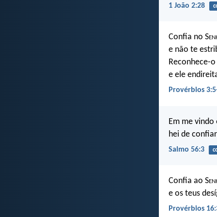
1 João 2:28
c
Confia no S
en
e não te estr
Reconhece-o 
e ele endireit
Provérbios 3:5
Em me vindo 
hei de confiar
Salmo 56:3
c
Confia ao S
en
e os teus des
Provérbios 16: