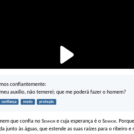
emos confiantemente:
 meu auxílio, não temerei; que me poderá fazer o homem?
confiança
medo
proteção
mem que confia no S
enhor
e cuja esperança é o S
enhor
. Porqu
da junto às águas, que estende as suas raízes para o ribeiro e 