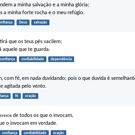
ndem a minha salvação e a minha glória;
 a minha forte rocha e o meu refúgio.
onfiança
Deus
salvação
tirá que os teus pés vacilem;
 aquele que te guarda.
confiança
confiabilidade
dependência
m, com fé, em nada duvidando; pois o que duvida é semelhant
 e agitada pelo vento.
iança
fé
oração
S
enhor
de todos os que o invocam,
que o invocam em verdade.
confiança
confiabilidade
oração