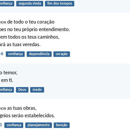
onfiança
segunda vinda
fim dos tempos
hor
de todo o teu coração
ibes no teu próprio entendimento.
em todos os teus caminhos,
ará as tuas veredas.
-6
confiança
dependência
coração
o temor,
 em ti.
onfiança
Deus
medo
hor
as tuas obras,
ígnios serão estabelecidos.
3
confiança
planejamento
benção