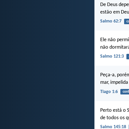
De Deus depe
estão em Deus
Salmo 62:7
c
Ele não permi
não dormitará
Salmo 121:3
Peça-a, poré
mar, impelida
Tiago 1:6
conf
Perto está o 
de todos os 
Salmo 145:18