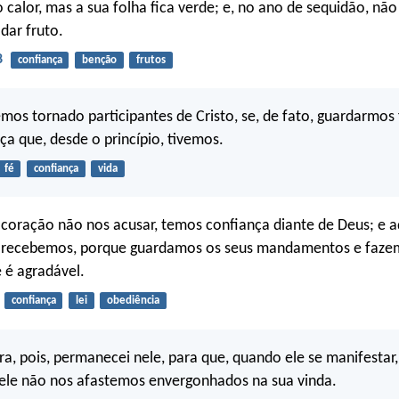
calor, mas a sua folha fica verde; e, no ano de sequidão, não
dar fruto.
8
confiança
benção
frutos
mos tornado participantes de Cristo, se, de fato, guardarmos 
nça que, desde o princípio, tivemos.
fé
confiança
vida
coração não nos acusar, temos confiança diante de Deus; e a
 recebemos, porque guardamos os seus mandamentos e faze
e é agradável.
confiança
lei
obediência
ora, pois, permanecei nele, para que, quando ele se manifesta
dele não nos afastemos envergonhados na sua vinda.