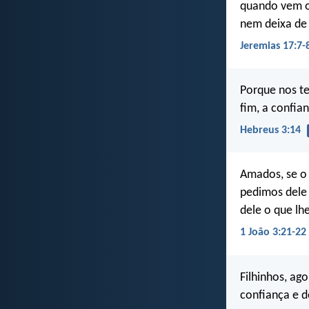
quando vem o 
nem deixa de 
Jeremias 17:7-
Porque nos te
fim, a confia
Hebreus 3:14
Amados, se o 
pedimos dele
dele o que lh
1 João 3:21-22
Filhinhos, ag
confiança e 