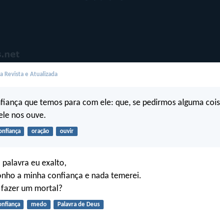
 Revista e Atualizada
nfiança que temos para com ele: que, se pedirmos alguma coi
ele nos ouve.
onfiança
oração
ouvir
 palavra eu exalto,
onho a minha confiança e nada temerei.
fazer um mortal?
onfiança
medo
Palavra de Deus