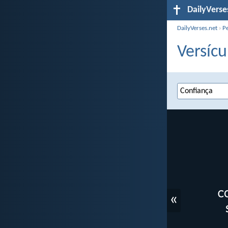
DailyVerse
DailyVerses.net
›
P
Versícu
«