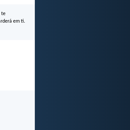
 te
rderá em ti.