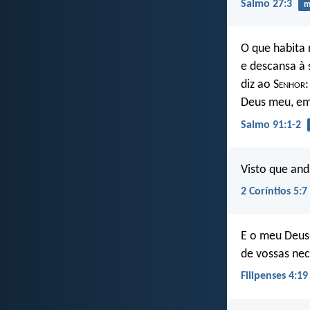
Salmo 27:3
m
O que habita 
e descansa à
diz ao S
enhor
Deus meu, em
Salmo 91:1-2
Visto que an
2 Coríntios 5:7
E o meu Deus,
de vossas nec
Filipenses 4:19