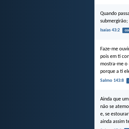
Quando passar
submergirão; 
Isaías 43:2
co
Faze-me ouvir
pois em ti con
mostra-me o 
porque a ti e
Salmo 143:8
Ainda que um
não se atemo
e, se estoura
ainda assim t