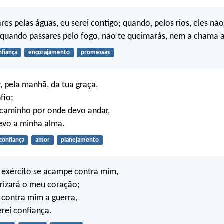
es pelas águas, eu serei contigo; quando, pelos rios, eles não
quando passares pelo fogo, não te queimarás, nem a chama a
nfiança
encorajamento
promessas
, pela manhã, da tua graça,
fio;
caminho por onde devo andar,
levo a minha alma.
confiança
amor
planejamento
 exército se acampe contra mim,
rizará o meu coração;
r contra mim a guerra,
erei confiança.