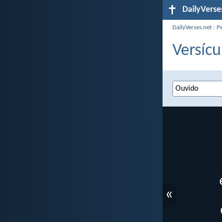
DailyVerse
DailyVerses.net
›
P
Versícu
«