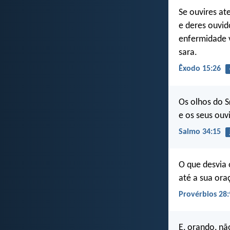
Se ouvires at
e deres ouvi
enfermidade vi
sara.
Êxodo 15:26
Os olhos do S
e os seus ouv
Salmo 34:15
O que desvia o
até a sua ora
Provérbios 28:
E, orando, nã