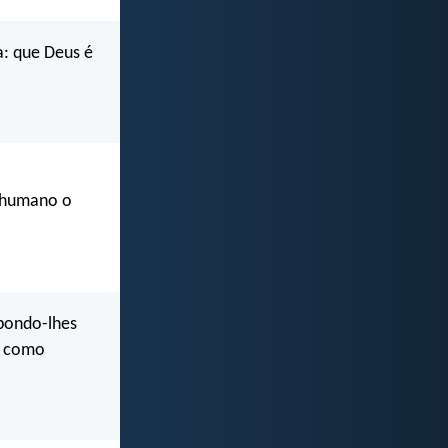
a: que Deus é
 humano o
mpondo-lhes
as como