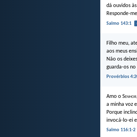
dá ouvidos às
Responde-me, 
Salmo 143:1
Filho meu, at
aos meus ensi
Não os deixes
guarda-os no 
Provérbios 4:2
Amo o S
enhor
a minha voz e
Porque inclin
invocá-lo-ei 
Salmo 116:1-2