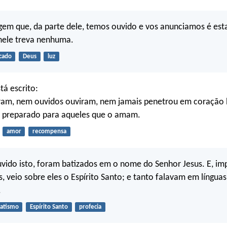
em que, da parte dele, temos ouvido e vos anunciamos é est
 nele treva nenhuma.
cado
Deus
luz
á escrito:
ram, nem ouvidos ouviram, nem jamais penetrou em coração
 preparado para aqueles que o amam.
amor
recompensa
uvido isto, foram batizados em o nome do Senhor Jesus. E, i
, veio sobre eles o Espírito Santo; e tanto falavam em língu
.
atismo
Espírito Santo
profecia