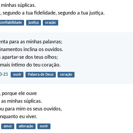
 minhas súplicas.
segundo a tua fidelidade, segundo a tua justiça.
confiabilidade
justiça
oração
enta para as minhas palavras;
namentos inclina os ouvidos.
 apartar-se dos teus olhos;
mais íntimo do teu coração.
0-21
ouvir
Palavra de Deus
coração
, porque ele ouve
 as minhas súplicas.
ou para mim os seus ouvidos,
enquanto eu viver.
amor
adoração
ouvir