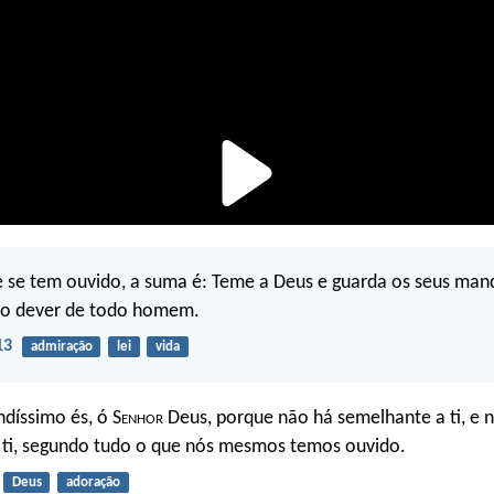
e se tem ouvido, a suma é: Teme a Deus e guarda os seus ma
é o dever de todo homem.
13
admiração
lei
vida
ndíssimo és, ó S
enhor
Deus, porque não há semelhante a ti, e 
 ti, segundo tudo o que nós mesmos temos ouvido.
Deus
adoração