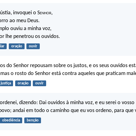
stia, invoquei o S
enhor
,
corro ao meu Deus.
mplo ouviu a minha voz,
r lhe penetrou os ouvidos.
alar
oração
ouvir
os do Senhor repousam sobre os justos, e os seus ouvidos est
, mas o rosto do Senhor está contra aqueles que praticam mal
justiça
oração
ouvir
 ordenei, dizendo: Dai ouvidos à minha voz, e eu serei o vosso
 povo; andai em todo o caminho que eu vos ordeno, para que 
obediência
benção