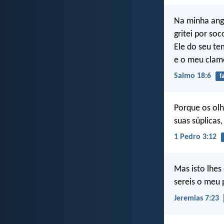
Na minha angú
gritei por so
Ele do seu te
e o meu clamo
Salmo 18:6
f
Porque os olh
suas súplicas
1 Pedro 3:12
Mas isto lhes
sereis o meu
Jeremias 7:23