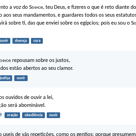
ento a voz do S
enhor
, teu Deus, e fizeres o que é reto diante d
do aos seus mandamentos, e guardares todos os seus estatut
rá sobre ti, das que enviei sobre os egípcios; pois eu sou o S
e
ouvir
doença
cura
enhor
repousam sobre os justos,
idos estão abertos ao seu clamor.
justiça
ouvir
s ouvidos de ouvir a lei,
ção será abominável.
9
oração
obediência
ouvir
o useis de vãs repetições, como os gentios; porque presumem