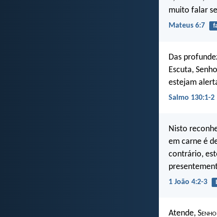
muito falar s
Mateus 6:7
f
Das profundez
Escuta, Senho
estejam alert
Salmo 130:1-2
Nisto reconhe
em carne é de
contrário, est
presentement
1 João 4:2-3
Atende, S
enho