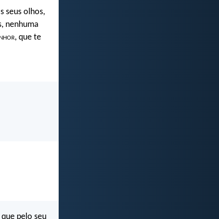
os seus olhos,
os, nenhuma
nhor
, que te
 que pelo seu