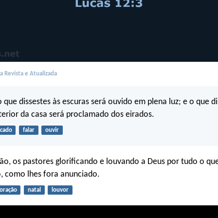
 Revista e Atualizada
 que dissestes às escuras será ouvido em plena luz; e o que d
terior da casa será proclamado dos eirados.
cado
falar
ouvir
ão, os pastores glorificando e louvando a Deus por tudo o qu
o, como lhes fora anunciado.
oração
natal
louvor