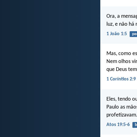
Ora, a mensag
luz, e não há
1 João 1:5
pe
Mas, como est
Nem olhos vi
que Deus tem
1 Coríntios 2:9
Eles, tendo o
Paulo as mãos
profetizavam
Atos 19:5-6
b