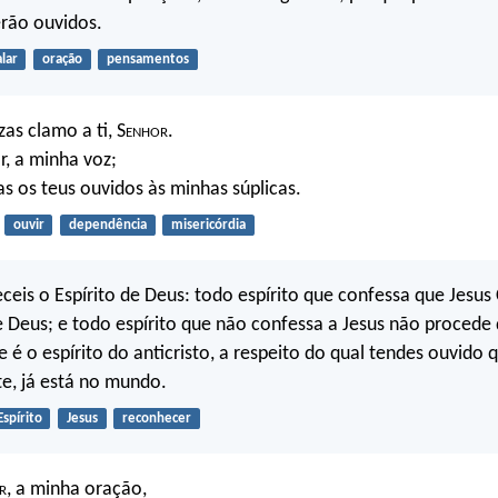
erão ouvidos.
alar
oração
pensamentos
as clamo a ti, S
enhor
.
r, a minha voz;
as os teus ouvidos às minhas súplicas.
ouvir
dependência
misericórdia
ceis o Espírito de Deus: todo espírito que confessa que Jesus 
 Deus; e todo espírito que não confessa a Jesus não procede 
e é o espírito do anticristo, a respeito do qual tendes ouvido 
e, já está no mundo.
Espírito
Jesus
reconhecer
r
, a minha oração,