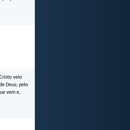
Cristo veio
de Deus; pelo
que vem e,