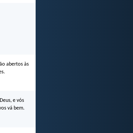
ão abertos às
es.
 Deus, e vós
vos vá bem.