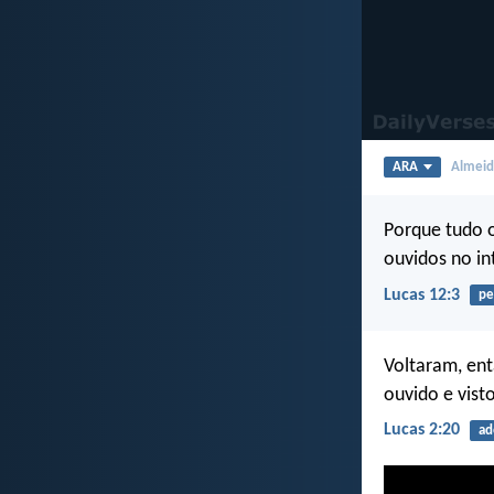
ARA
Almeida
Porque tudo o
ouvidos no in
Lucas 12:3
pe
Voltaram, ent
ouvido e vist
Lucas 2:20
ad