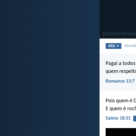
ARA
Almeida
Pagai a todos
quem respeito
Romanos 13:7
Pois quem é D
E quem é roc
Salmo 18:31