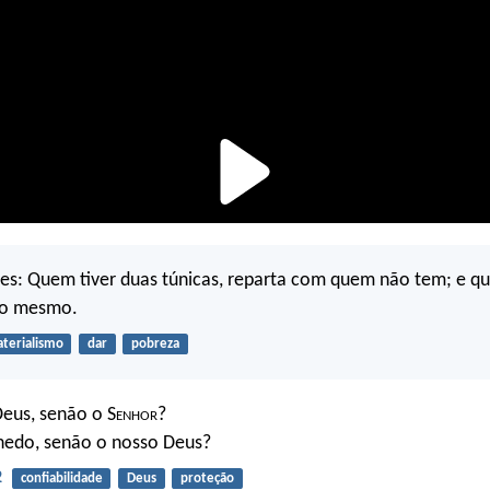
es: Quem tiver duas túnicas, reparta com quem não tem; e qu
 o mesmo.
terialismo
dar
pobreza
eus, senão o S
enhor
?
hedo, senão o nosso Deus?
2
confiabilidade
Deus
proteção