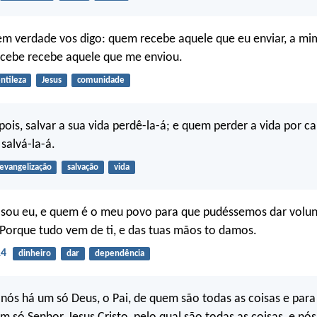
em verdade vos digo: quem recebe aquele que eu enviar, a mi
cebe recebe aquele que me enviou.
ntileza
Jesus
comunidade
pois, salvar a sua vida perdê-la-á; e quem perder a vida por 
salvá-la-á.
evangelização
salvação
vida
sou eu, e quem é o meu povo para que pudéssemos dar volu
 Porque tudo vem de ti, e das tuas mãos to damos.
14
dinheiro
dar
dependência
 nós há um só Deus, o Pai, de quem são todas as coisas e par