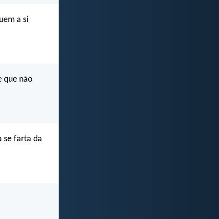
uem a si
le que não
 se farta da