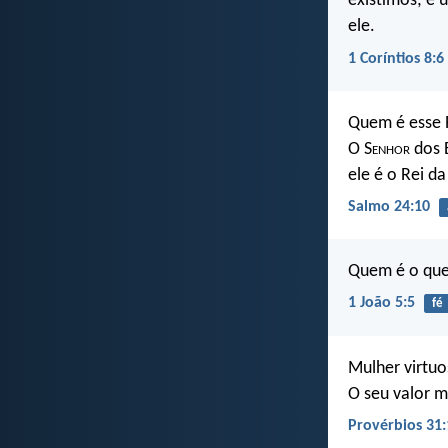
existimos; e 
ele.
1 Coríntios 8:6
Quem é esse R
O S
enhor
dos E
ele é o Rei da
Salmo 24:10
Quem é o que 
1 João 5:5
fé
Mulher virtu
O seu valor m
Provérbios 31: