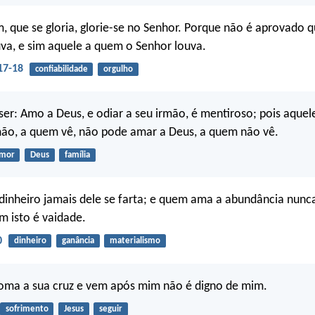
, que se gloria, glorie-se no Senhor. Porque não é aprovado q
va, e sim aquele a quem o Senhor louva.
17-18
confiabilidade
orgulho
ser: Amo a Deus, e odiar a seu irmão, é mentiroso; pois aque
mão, a quem vê, não pode amar a Deus, a quem não vê.
mor
Deus
família
nheiro jamais dele se farta; e quem ama a abundância nunca
 isto é vaidade.
0
dinheiro
ganância
materialismo
oma a sua cruz e vem após mim não é digno de mim.
sofrimento
Jesus
seguir