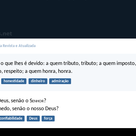
 Revista e Atualizada
 o que lhes é devido: a quem tributo, tributo; a quem imposto
, respeito; a quem honra, honra.
honestidade
dinheiro
admiração
eus, senão o S
enhor
?
hedo, senão o nosso Deus?
confiabilidade
Deus
força