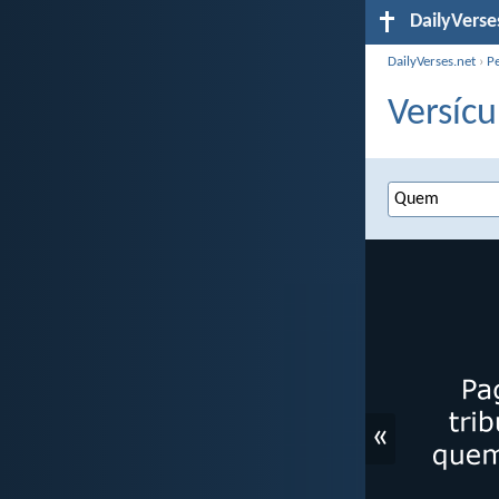
DailyVerse
DailyVerses.net
›
P
Versícu
«