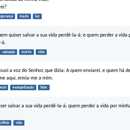
ei?
egurança
medo
luz
em quiser salvar a sua vida perdê-la-á; e quem perder a vida
-á.
salvação
morte
vida
 ouvi a voz do Senhor, que dizia: A quem enviarei, e quem há de
-me aqui, envia-me a mim.
ecia
evangelização
falar
ser salvar a sua vida perdê-la-á; quem perder a vida por minh
rifício
vida