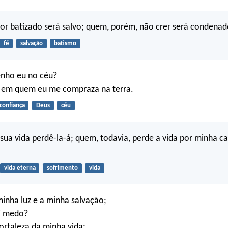
or batizado será salvo; quem, porém, não crer será condenad
fé
salvação
batismo
nho eu no céu?
 em quem eu me compraza na terra.
confiança
Deus
céu
ua vida perdê-la-á; quem, todavia, perde a vida por minha ca
vida eterna
sofrimento
vida
inha luz e a minha salvação;
i medo?
ortaleza da minha vida;