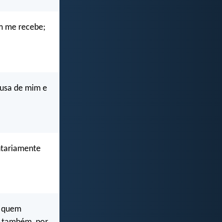
m me recebe;
causa de mim e
ntariamente
a quem