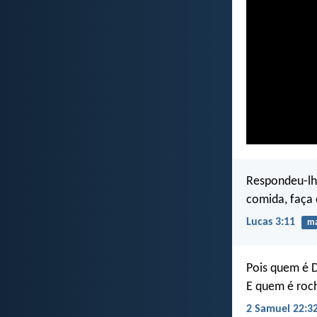
Respondeu-lh
comida, faça
Lucas 3:11
ma
Pois quem é D
E quem é roc
2 Samuel 22:3