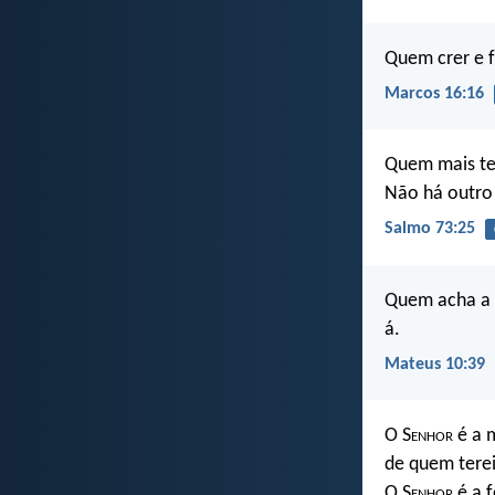
Quem crer e f
Marcos 16:16
Quem mais te
Não há outro
Salmo 73:25
Quem acha a s
á.
Mateus 10:39
O S
enhor
é a m
de quem tere
O S
enhor
é a f