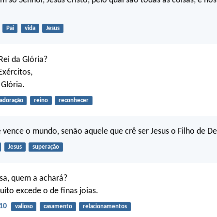
um só Senhor, Jesus Cristo, pelo qual são todas as coisas, e n
Pai
vida
Jesus
ei da Glória?
xércitos,
 Glória.
adoração
reino
reconhecer
vence o mundo, senão aquele que crê ser Jesus o Filho de D
Jesus
superação
osa, quem a achará?
uito excede o de finas joias.
10
valioso
casamento
relacionamentos