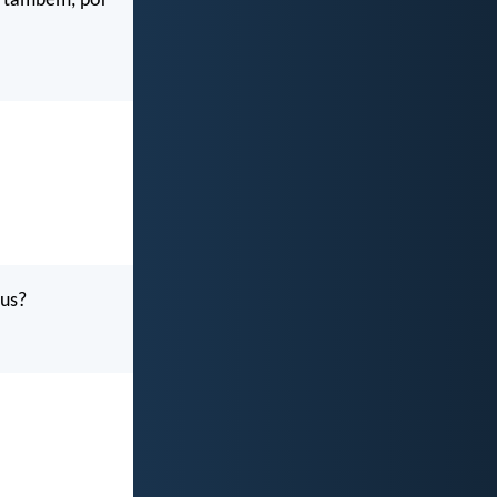
ós também, por
eus?