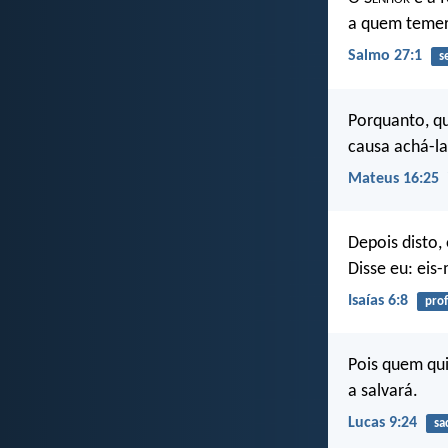
a quem temer
Salmo 27:1
s
Porquanto, qu
causa achá-la
Mateus 16:25
Depois disto,
Disse eu: eis
Isaías 6:8
prof
Pois quem qui
a salvará.
Lucas 9:24
sac