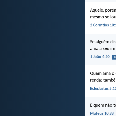
Aquele, porém
mesmo se lou
2 Coríntios 10:
Se alguém dis
ama a seu ir
1 João 4:20
a
Quem ama o di
renda; também
Eclesiastes 5:1
E quem não t
Mateus 10:38