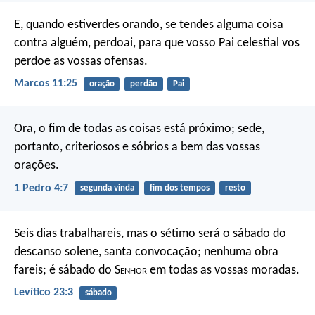
E, quando estiverdes orando, se tendes alguma coisa
contra alguém, perdoai, para que vosso Pai celestial vos
perdoe as vossas ofensas.
Marcos 11:25
oração
perdão
Pai
Ora, o fim de todas as coisas está próximo; sede,
portanto, criteriosos e sóbrios a bem das vossas
orações.
1 Pedro 4:7
segunda vinda
fim dos tempos
resto
Seis dias trabalhareis, mas o sétimo será o sábado do
descanso solene, santa convocação; nenhuma obra
fareis; é sábado do S
enhor
em todas as vossas moradas.
Levítico 23:3
sábado