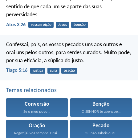
sentido de que cada um se aparte das suas
perversidades.
Atos 3:26
ressurreição
Jesus
benção
Confessai, pois, os vossos pecados uns aos outros e
orai uns pelos outros, para serdes curados. Muito pode,
por sua eficácia, a súplica do justo.
Tiago 5:16
justiça
cura
oração
Temas relacionados
Conversão
Benção
Se o meu povo...
O SENHOR te abençoe...
Oração
Pecado
Regozijai-vos sempre. Orai sem...
Ou não sabeis que...