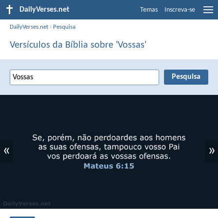
DailyVerses.net
Temas
Inscreva-se
DailyVerses.net
›
Pesquisa
Versículos da Bíblia sobre 'Vossas'
«
»