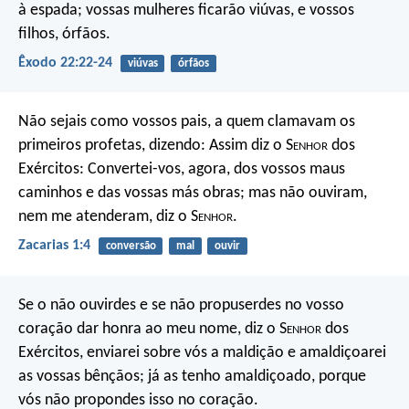
à espada; vossas mulheres ficarão viúvas, e vossos
filhos, órfãos.
Êxodo 22:22-24
viúvas
órfãos
Não sejais como vossos pais, a quem clamavam os
primeiros profetas, dizendo: Assim diz o S
enhor
dos
Exércitos: Convertei-vos, agora, dos vossos maus
caminhos e das vossas más obras; mas não ouviram,
nem me atenderam, diz o S
enhor
.
Zacarias 1:4
conversão
mal
ouvir
Se o não ouvirdes e se não propuserdes no vosso
coração dar honra ao meu nome, diz o S
enhor
dos
Exércitos, enviarei sobre vós a maldição e amaldiçoarei
as vossas bênçãos; já as tenho amaldiçoado, porque
vós não propondes isso no coração.