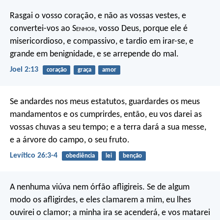
Rasgai o vosso coração, e não as vossas vestes, e
convertei-vos ao S
enhor
, vosso Deus, porque ele é
misericordioso, e compassivo, e tardio em irar-se, e
grande em benignidade, e se arrepende do mal.
Joel 2:13
coração
graça
amor
Se andardes nos meus estatutos, guardardes os meus
mandamentos e os cumprirdes, então, eu vos darei as
vossas chuvas a seu tempo; e a terra dará a sua messe,
e a árvore do campo, o seu fruto.
Levítico 26:3-4
obediência
lei
benção
A nenhuma viúva nem órfão afligireis. Se de algum
modo os afligirdes, e eles clamarem a mim, eu lhes
ouvirei o clamor; a minha ira se acenderá, e vos matarei