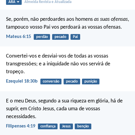
ARA
Almeida Revista e Atualizada
Se, porém, não perdoardes aos homens
as suas ofensas
,
tampouco vosso Pai vos perdoará as vossas ofensas.
Mateus 6:15
perdão
pecado
Pai
Convertei-vos e desviai-vos de todas as vossas
transgressões; e a iniquidade não vos servirá de
tropeço.
Ezequiel 18:30b
conversão
pecado
punição
E o meu Deus, segundo a sua riqueza em glória, há de
suprir, em Cristo Jesus, cada uma de vossas
necessidades.
Filipenses 4:19
confiança
Jesus
benção