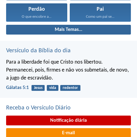
Perdão
Pai
O que encobre a...
Como um pai se...
Mais Temas...
Versículo da Bíblia do dia
Para a liberdade foi que Cristo nos libertou.
Permanecei, pois, firmes e não vos submetais, de novo,
a jugo de escravidão.
Gálatas 5:1
Jesus
vida
redentor
Receba o Versículo Diário
Notificação diária
E-mail