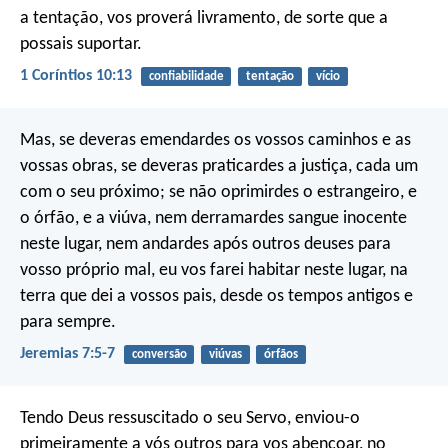
a tentação, vos proverá livramento, de sorte que a
possais suportar.
1 Coríntios 10:13
confiabilidade
tentação
vício
Mas, se deveras emendardes os vossos caminhos e as
vossas obras, se deveras praticardes a justiça, cada um
com o seu próximo; se não oprimirdes o estrangeiro, e
o órfão, e a viúva, nem derramardes sangue inocente
neste lugar, nem andardes após outros deuses para
vosso próprio mal, eu vos farei habitar neste lugar, na
terra que dei a vossos pais, desde os tempos antigos e
para sempre.
Jeremias 7:5-7
conversão
viúvas
órfãos
Tendo Deus ressuscitado o seu Servo, enviou-o
primeiramente a vós outros para vos abençoar, no