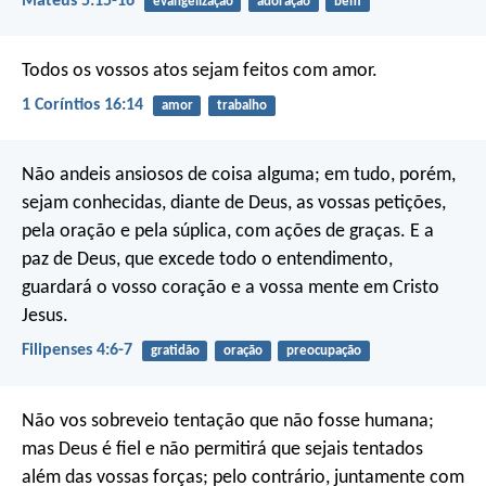
Mateus 5:15-16
evangelização
adoração
bem
Todos os vossos atos sejam feitos com amor.
1 Coríntios 16:14
amor
trabalho
Não andeis ansiosos de coisa alguma; em tudo, porém,
sejam conhecidas, diante de Deus, as vossas petições,
pela oração e pela súplica, com ações de graças. E a
paz de Deus, que excede todo o entendimento,
guardará o vosso coração e a vossa mente em Cristo
Jesus.
Filipenses 4:6-7
gratidão
oração
preocupação
Não vos sobreveio tentação que não fosse humana;
mas Deus é fiel e não permitirá que sejais tentados
além das vossas forças; pelo contrário, juntamente com