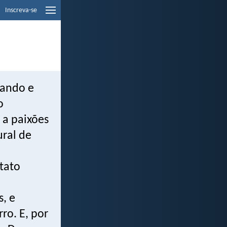
Inscreva-se
rando e
o
 a paixões
ral de
tato
, e
ro. E, por