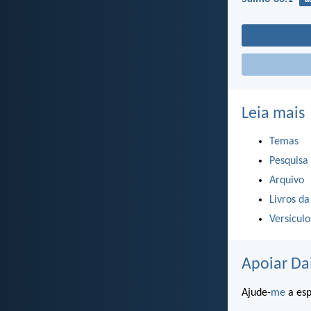
Leia mais
Temas
Pesquisa
Arquivo
Livros da
Versícul
Apoiar Da
Ajude-
me
a esp