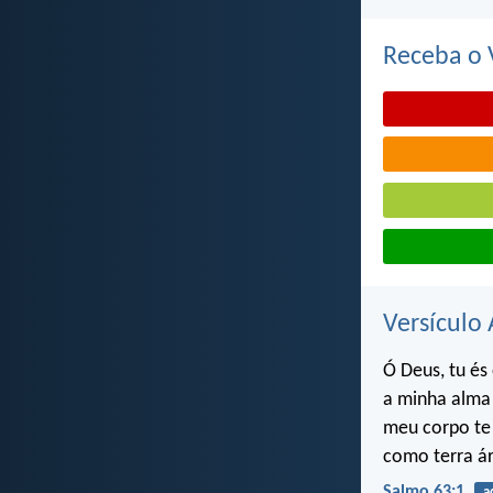
Receba o V
Versículo 
Ó Deus, tu és
a minha alma 
meu corpo te
como terra ár
Salmo 63:1
a