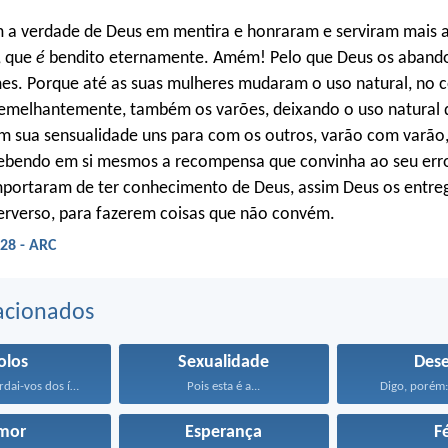
 a verdade de Deus em mentira e honraram e serviram mais a
, que
é
bendito eternamente. Amém! Pelo que Deus os aband
es. Porque até as suas mulheres mudaram o uso natural, no c
semelhantemente, também os varões, deixando o uso natural d
m sua sensualidade uns para com os outros, varão com varã
cebendo em si mesmos a recompensa que convinha ao seu err
importaram de ter conhecimento de Deus, assim Deus os entr
erverso, para fazerem coisas que não convém.
28 - ARC
acionados
olos
Sexualidade
Dese
Filhinhos, guardai-vos dos ídolos...
Pois esta é a...
Digo, porém: 
mor
Esperança
F