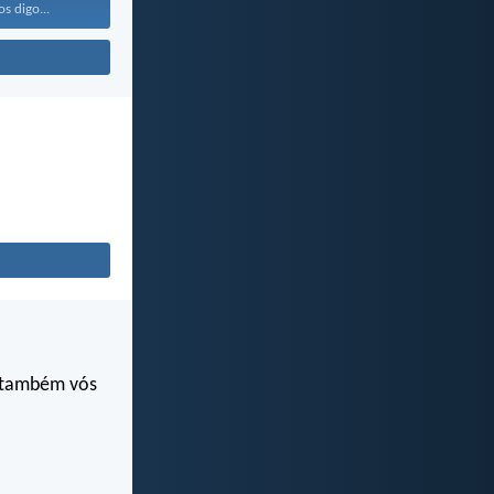
os digo...
s também vós