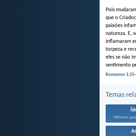
Pois mudaram
que o Criador
paixões infam
natureza. E, 
inflamaram e
torpeza e re
eles se não 
sentimento p
Romanos 1:25-
Temas rel
Íd
A