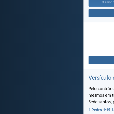
O amor é
Versículo 
Pelo contrári
mesmos em to
Sede santos, 
1 Pedro 1:15-1