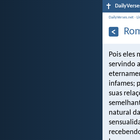
DailyVerse
DailyVerses.net
›
Li
Rom
Pois eles
servindo a
eternamen
infames; 
suas relaç
semelhant
natural d
sensualid
recebendo