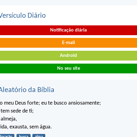
ersículo Diário
Notificação diária
E-mail
Android
No seu site
Aleatório da Bíblia
 o meu Deus forte; eu te busco ansiosamente;
tem sede de ti;
 almeja,
ida, exausta, sem água.
doração
busca
alma