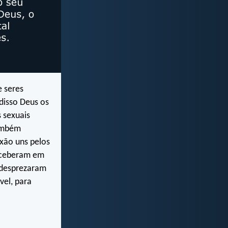
e seres
disso Deus os
 sexuais
também
xão uns pelos
eceberam em
 desprezaram
vel, para