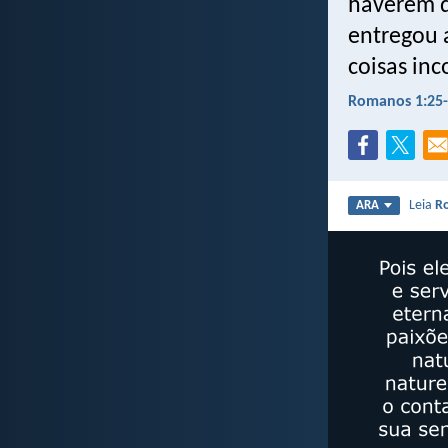
haverem d
entregou 
coisas in
Romanos 1:25
Leia
R
ARA