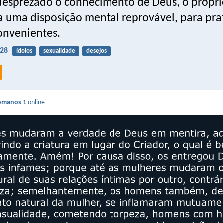
esprezado o conhecimento de Deus, o própri
a uma disposição mental reprovável, para pra
convenientes.
-28
ídolos
sexualidade
desejos
omanos 1
online