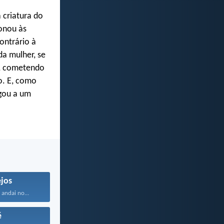
 criatura do
onou às
ontrário à
a mulher, se
o, cometendo
o. E, como
egou a um
jos
andai no...
é