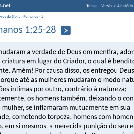
s.net
Temas
Versículo Aleatório
vros da Bíblia
›
Romanos
›
1
anos 1:25-28
 mudaram a verdade de Deus em mentira, ado
 criatura em lugar do Criador, o qual é bendit
te. Amém! Por causa disso, os entregou Deus
porque até as mulheres mudaram o modo natu
ões íntimas por outro, contrário à natureza;
emente, os homens também, deixando o con
a mulher, se inflamaram mutuamente em sua
ade, cometendo torpeza, homens com homens
, em si mesmos, a merecida punição do seu er