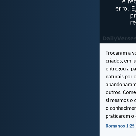
Trocaram a ve
criados, em l
entregou a pa
naturais por
abandonaram a
outros. Come
si mesmos o c
o conheciment
praticarem o
Romanos 1:25-