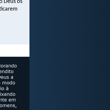
o Deus os
ticarem