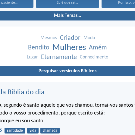
 paciente...
Eu é que sei...
Por isso, v
Mais Temas...
Criador
Mesmos
Modo
Mulheres
Bendito
Amém
Eternamente
Lugar
Conhecimento
Pesquisar versículos Bíblicos
da Bíblia do dia
o, segundo é santo aquele que vos chamou, tornai-vos santo
do o vosso procedimento, porque escrito está:
porque eu sou santo.
6
santidade
vida
chamada