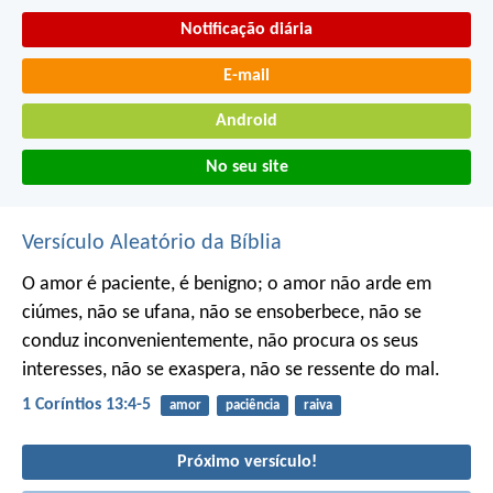
Notificação diária
E-mail
Android
No seu site
Versículo Aleatório da Bíblia
O amor é paciente, é benigno; o amor não arde em
ciúmes, não se ufana, não se ensoberbece, não se
conduz inconvenientemente, não procura os seus
interesses, não se exaspera, não se ressente do mal.
1 Coríntios 13:4-5
amor
paciência
raiva
Próximo versículo!