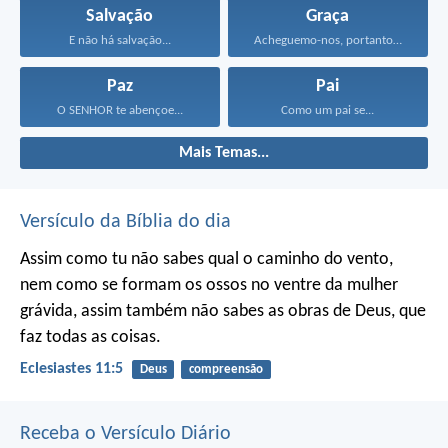
Salvação
Graça
E não há salvação...
Acheguemo-nos, portanto, confiadamente, junto...
Paz
Pai
O SENHOR te abençoe...
Como um pai se...
Mais Temas...
Versículo da Bíblia do dia
Assim como tu não sabes qual o caminho do vento,
nem como se formam os ossos no ventre da mulher
grávida, assim também não sabes as obras de Deus, que
faz todas as coisas.
Eclesiastes 11:5
Deus
compreensão
Receba o Versículo Diário