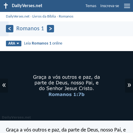
DailyVerses.net
Temas
Inscreva-se
DailyVerses.net
›
Livros da Bíblia
›
Romanos
Romanos 1
Leia
Romanos 1
online
ARA
«
»
Graça a vós outros e paz, da parte de Deus, nosso Pai, e