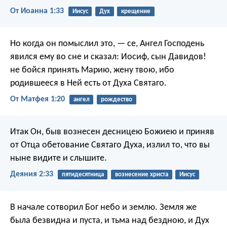
От Иоанна 1:33
Иисус
Дух
крещение
Но когда он помыслил это, — се, Ангел Господень
явился ему во сне и сказал: Иосиф, сын Давидов!
не бойся принять Марию, жену твою, ибо
родившееся в Ней есть от Духа Святаго.
От Матфея 1:20
ангел
рождество
Итак Он, быв вознесен десницею Божиею и приняв
от Отца обетование Святаго Духа, излил то, что вы
ныне видите и слышите.
Деяния 2:33
пятидесятница
вознесение христа
Иисус
В начале сотворил Бог небо и землю. Земля же
была безвидна и пуста, и тьма над бездною, и Дух