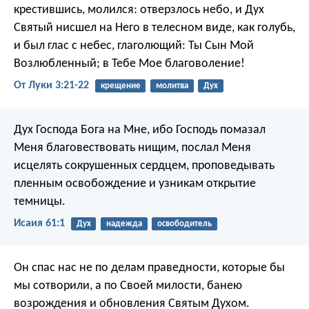
крестившись, молился: отверзлось небо, и Дух
Святый нисшел на Него в телесном виде, как голубь,
и был глас с небес, глаголющий: Ты Сын Мой
Возлюбленный; в Тебе Мое благоволение!
От Луки 3:21-22
крещение
молитва
Дух
Дух Господа Бога на Мне,
ибо Господь помазал
Меня
благовествовать нищим,
послал Меня
исцелять сокрушенных сердцем,
проповедывать
пленным освобождение
и узникам открытие
темницы.
Исаия 61:1
Дух
надежда
освободитель
Он спас нас не по делам праведности, которые бы
мы сотворили, а по Своей милости, банею
возрождения и обновления Святым Духом.