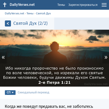
DailyVerses.net
Темы
Зарегистрироваться
DailyVerses.net
›
Темы
›
Святой Дух
Святой Дух (2/2)
«
»
СП
Синодальный перевод
Когда же поведут предавать вас, не заботьтесь