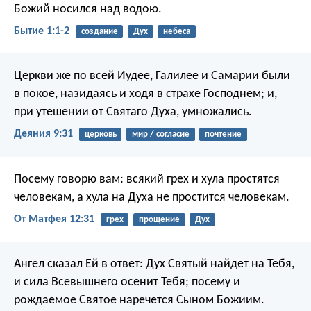
Божий носился над водою.
Бытие 1:1-2
создание
Дух
небеса
Церкви же по всей Иудее, Галилее и Самарии были
в покое, назидаясь и ходя в страхе Господнем; и,
при утешении от Святаго Духа, умножались.
Деяния 9:31
церковь
мир / согласие
почтение
Посему говорю вам: всякий грех и хула простятся
человекам, а хула на Духа не простится человекам.
От Матфея 12:31
грех
прощение
Дух
Ангел сказал Ей в ответ: Дух Святый найдет на Тебя,
и сила Всевышнего осенит Тебя; посему и
рождаемое Святое наречется Сыном Божиим.