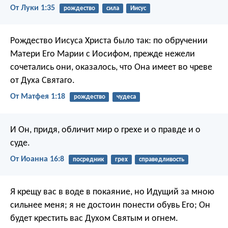
От Луки 1:35
рождество
сила
Иисус
Рождество Иисуса Христа было так: по обручении
Матери Его Марии с Иосифом, прежде нежели
сочетались они, оказалось, что Она имеет во чреве
от Духа Святаго.
От Матфея 1:18
рождество
чудеса
И Он, придя, обличит мир о грехе и о правде и о
суде.
От Иоанна 16:8
посредник
грех
справедливость
Я крещу вас в воде в покаяние, но Идущий за мною
сильнее меня; я не достоин понести обувь Его; Он
будет крестить вас Духом Святым и огнем.