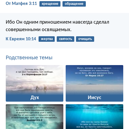
От Матфея 3:11
крещение
обращение
Ибо Он одним приношением навсегда сделал
совершенными освящаемых.
К Евреям 10:14
жертва
святость
очищать
Родственные темы
Дух
Иисус