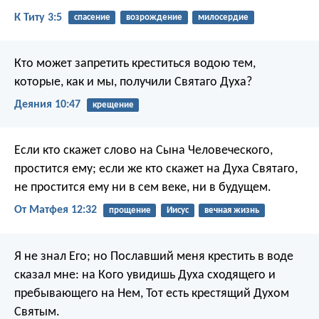
К Титу 3:5
спасение
возрождение
милосердие
Кто может запретить креститься водою тем,
которые, как и мы, получили Святаго Духа?
Деяния 10:47
крещение
Если кто скажет слово на Сына Человеческого,
простится ему; если же кто скажет на Духа Святаго,
не простится ему ни в сем веке, ни в будущем.
От Матфея 12:32
прощение
Иисус
вечная жизнь
Я не знал Его; но Пославший меня крестить в воде
сказал мне: на Кого увидишь Духа сходящего и
пребывающего на Нем, Тот есть крестящий Духом
Святым.