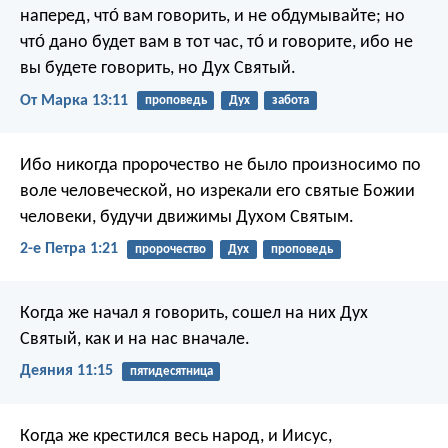
наперед, что́ вам говорить, и не обдумывайте; но
что́ дано будет вам в тот час, то́ и говорите, ибо не
вы будете говорить, но Дух Святый.
От Марка 13:11
проповедь
Дух
забота
Ибо никогда пророчество не было произносимо по
воле человеческой, но изрекали его святые Божии
человеки, будучи движимы Духом Святым.
2-е Петра 1:21
пророчество
Дух
проповедь
Когда же начал я говорить, сошел на них Дух
Святый, как и на нас вначале.
Деяния 11:15
пятидесятница
Когда же крестился весь народ, и Иисус,