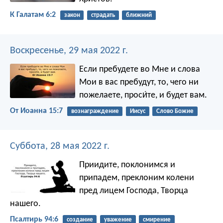
К Галатам 6:2
закон
страдать
ближний
Воскресенье, 29 мая 2022 г.
Если пребудете во Мне и слова
Мои в вас пребудут, то, чего ни
пожелаете, проси́те, и будет вам.
От Иоанна 15:7
вознаграждение
Иисус
Слово Божие
Суббота, 28 мая 2022 г.
Приидите, поклонимся и
припадем,
преклоним колени
пред лицем Господа, Творца
нашего.
Псалтирь 94:6
создание
уважение
смирение