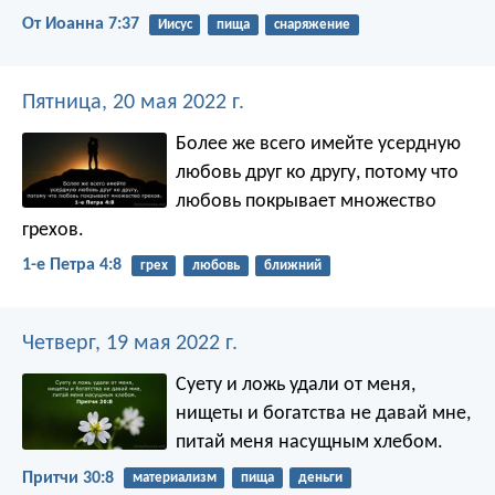
От Иоанна 7:37
Иисус
пища
снаряжение
Пятница, 20 мая 2022 г.
Более же всего имейте усердную
любовь друг ко другу, потому что
любовь покрывает множество
грехов.
1-е Петра 4:8
грех
любовь
ближний
Четверг, 19 мая 2022 г.
Суету и ложь удали от меня,
нищеты и богатства не давай мне,
питай меня насущным хлебом.
Притчи 30:8
материализм
пища
деньги