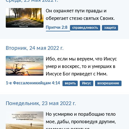
Среда, 25 мая 2022 г.
Он охраняет пути правды
и
оберегает стезю святых Своих.
Притчи 2:8
справедливость
защита
послушание
Вторник, 24 мая 2022 г.
Ибо, если мы веруем, что Иисус
умер и воскрес, то и умерших в
Иисусе Бог приведет с Ним.
1-е Фессалоникийцам 4:14
верить
Иисус
воскрешение
Понедельник, 23 мая 2022 г.
Но усмиряю и порабощаю тело
мое, дабы, проповедуя другим,