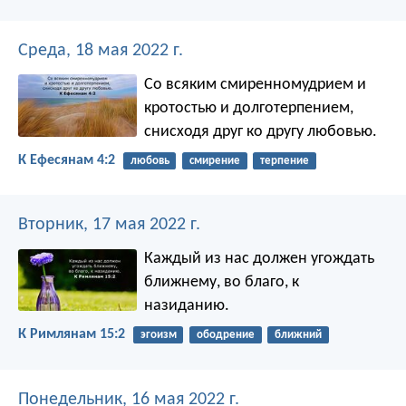
Среда, 18 мая 2022 г.
Со всяким смиренномудрием и
кротостью и долготерпением,
снисходя друг ко другу любовью.
К Ефесянам 4:2
любовь
смирение
терпение
Вторник, 17 мая 2022 г.
Каждый из нас должен угождать
ближнему, во благо, к
назиданию.
К Римлянам 15:2
эгоизм
ободрение
ближний
Понедельник, 16 мая 2022 г.