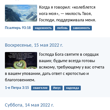
Когда я говорил: «колеблется
нога моя»,
— милость Твоя,
Господи, поддерживала меня.
Псалтирь 93:18
надежность
любовь
зависимость
Воскресенье, 15 мая 2022 г.
Господа Бога святите в сердцах
ваших;
будьте
всегда готовы
всякому, требующему у вас отчета
в вашем уповании, дать ответ с кротостью и
благоговением.
1-е Петра 3:15
евангелие
Иисус
надежда
Суббота, 14 мая 2022 г.