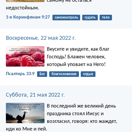
самому не остаться
недостойным.
1-е Коринфянам 9:27
самоконтроль
судить
тело
Воскресенье, 22 мая 2022 г.
Вкусите и увидите, как благ
Господь!
Блажен человек,
который уповает на Него!
Псалтирь 33:9
Бог
благословение
отдых
Суббота, 21 мая 2022 г.
В последний же великий день
праздника стоял Иисус и
возгласил, говоря: кто жаждет,
иди ко Мне и пей.