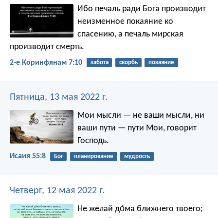
Ибо печаль ради Бога производит
неизменное покаяние ко
спасению, а печаль мирская
производит смерть.
2-е Коринфянам 7:10
забота
скорбь
покаяние
Пятница, 13 мая 2022 г.
Мои мысли — не ваши мысли,
ни
ваши пути — пути Мои,
говорит
Господь.
Исаия 55:8
Бог
планирование
мудрость
Четверг, 12 мая 2022 г.
Не желай до́ма ближнего твоего;