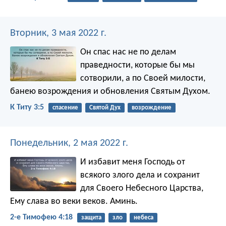
Вторник, 3 мая 2022 г.
Он спас нас не по делам
праведности, которые бы мы
сотворили, а по Своей милости,
банею возрождения и обновления Святым Духом.
К Титу 3:5
спасение
Святой Дух
возрождение
Понедельник, 2 мая 2022 г.
И избавит меня Господь от
всякого злого дела и сохранит
для Своего Небесного Царства,
Ему слава во веки веков. Аминь.
2-е Тимофею 4:18
защита
зло
небеса