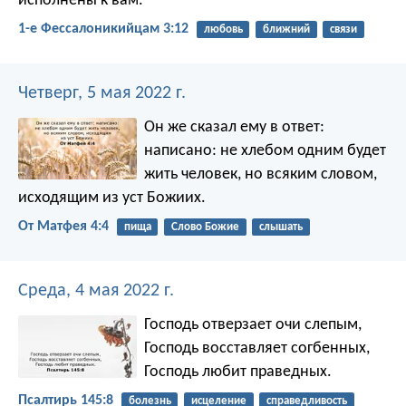
исполнены к вам.
1-е Фессалоникийцам 3:12
любовь
ближний
связи
Четверг, 5 мая 2022 г.
Он же сказал ему в ответ:
написано: не хлебом одним будет
жить человек, но всяким словом,
исходящим из уст Божиих.
От Матфея 4:4
пища
Слово Божие
слышать
Среда, 4 мая 2022 г.
Господь отверзает очи слепым,
Господь восставляет согбенных,
Господь любит праведных.
Псалтирь 145:8
болезнь
исцеление
справедливость