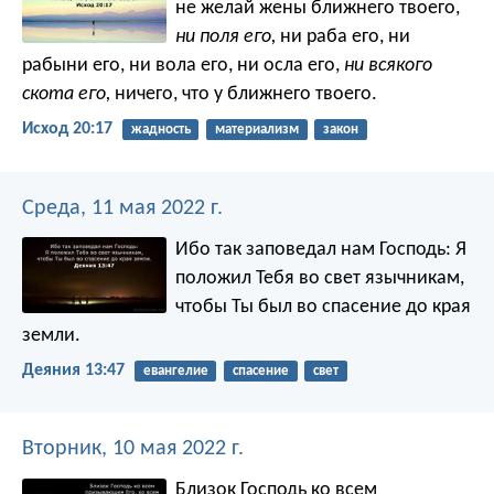
не желай жены ближнего твоего,
ни поля его,
ни раба его, ни
рабыни его, ни вола его, ни осла его,
ни всякого
скота его,
ничего, что у ближнего твоего.
Исход 20:17
жадность
материализм
закон
Среда, 11 мая 2022 г.
Ибо так заповедал нам Господь: Я
положил Тебя во свет язычникам,
чтобы Ты был во спасение до края
земли.
Деяния 13:47
евангелие
спасение
свет
Вторник, 10 мая 2022 г.
Близок Господь ко всем