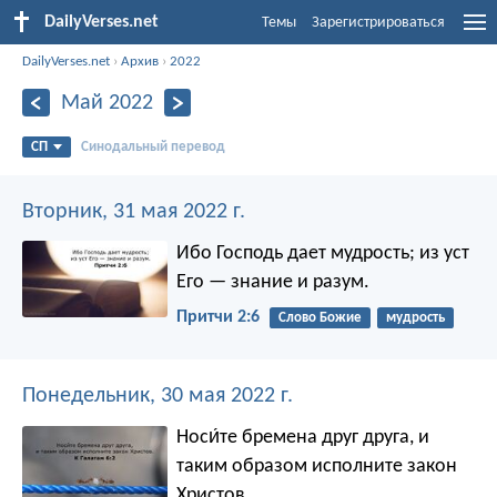
DailyVerses.net
Темы
Зарегистрироваться
DailyVerses.net
›
Архив
›
2022
Май 2022
СП
Синодальный перевод
Вторник, 31 мая 2022 г.
Ибо Господь дает мудрость;
из уст
Его — знание и разум.
Притчи 2:6
Слово Божие
мудрость
Понедельник, 30 мая 2022 г.
Носи́те бремена друг друга, и
таким образом исполните закон
Христов.