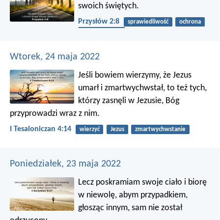
swoich świętych.
Przysłów 2:8
sprawiedliwość
ochrona
posłuszeństwo
Wtorek, 24 maja 2022
Jeśli bowiem wierzymy, że Jezus
umarł i zmartwychwstał, to też tych,
którzy zasnęli w Jezusie, Bóg
przyprowadzi wraz z nim.
I Tesaloniczan 4:14
wierzyć
Jezus
zmartwychwstanie
Poniedziałek, 23 maja 2022
Lecz poskramiam swoje ciało i biorę
w niewolę, abym przypadkiem,
głosząc innym, sam nie został