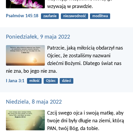
wzywają w prawdzie.
Psalmów 145:18
zaufanie
niezawodność
modlitwa
Poniedziałek, 9 maja 2022
Patrzcie, jaką miłością obdarzył nas
Ojciec, że zostaliśmy nazwani
dziećmi Bożymi. Dlatego świat nas
nie zna, bo jego nie zna.
I Jana 3:1
miłość
Ojciec
dzieci
Niedziela, 8 maja 2022
Czcij swego ojca i swoją matkę, aby
twoje dni były długie na ziemi, którą
PAN, twój Bóg, da tobie.