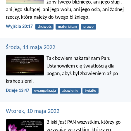
żony twego bliźniego, ani jego sługi,
ani jego służącej, ani jego wołu, ani jego osła, ani żadnej
rzeczy, która należy do twego bliźniego.
Wyjścia 20:17
chciwość
materializm
prawo
Środa, 11 maja 2022
Tak bowiem nakazał nam Pan:
Ustanowiłem cię światłością dla
pogan, abyś był zbawieniem aż po
krańce ziemi.
Dzieje 13:47
ewangelizacja
zbawienie
światło
Wtorek, 10 maja 2022
Bliski
jest
PAN wszystkim, którzy go
wzywają;
wszystkim, którzy go