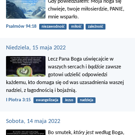
Gdy powiedziałem: Moja noga się
chwieje,
twoje miłosierdzie, PANIE,
mnie wsparło.
Psalmów 94:18
niezawodność
miłość
zależność
Niedziela, 15 maja 2022
Lecz Pana Boga uświęcajcie w
waszych sercach i
bądźcie
zawsze
gotowi udzielić odpowiedzi
każdemu, kto domaga się od was uzasadnienia waszej
nadziei, z łagodnością i bojaźnią.
I Piotra 3:15
ewangelizacja
Jezus
nadzieja
Sobota, 14 maja 2022
Bo smutek,
który jest
według Boga,