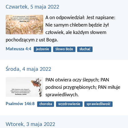
Czwartek, 5 maja 2022
A on odpowiedział: Jest napisane:
Nie samym chlebem będzie żył
człowiek, ale każdym słowem
pochodzącym z ust Boga.
Mateusza 4:4
jedzenie
Słowo Boże
słuchać
Środa, 4 maja 2022
PAN otwiera
oczy
ślepych;
PAN
podnosi przygnębionych;
PAN miłuje
sprawiedliwych.
Psalmów 146:8
choroba
wyzdrowienie
sprawiedliwość
Wtorek, 3 maja 2022