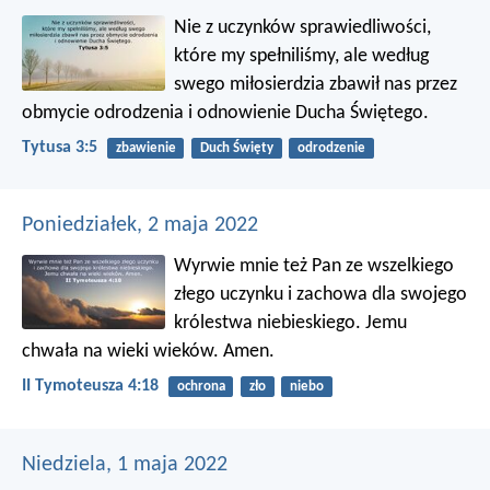
Nie z uczynków sprawiedliwości,
które my spełniliśmy, ale według
swego miłosierdzia zbawił nas przez
obmycie odrodzenia i odnowienie Ducha Świętego.
Tytusa 3:5
zbawienie
Duch Święty
odrodzenie
Poniedziałek, 2 maja 2022
Wyrwie mnie też Pan ze wszelkiego
złego uczynku i zachowa dla swojego
królestwa niebieskiego. Jemu
chwała na wieki wieków. Amen.
II Tymoteusza 4:18
ochrona
zło
niebo
Niedziela, 1 maja 2022