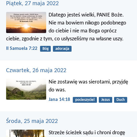
Piątek, 27 maja 2022
Dlatego jesteś wielki, PANIE Boże.
Nie ma bowiem nikogo podobnego
do ciebie i nie ma Boga oprócz
ciebie, zgodnie z tym, co usłyszeliśmy na własne uszy.
II Samuela 7:22
Bóg
adoracja
Czwartek, 26 maja 2022
Nie zostawię was sierotami, przyjdę
do was.
Jana 14:18
pocieszyciel
Jezus
Duch
Środa, 25 maja 2022
Strzeże ścieżek sądu
i chroni drogę