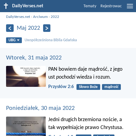
DailyVerses.net
Tematy
Rejestrowac
DailyVerses.net
›
Arciwum
›
2022
Maj 2022
UBG
Uwspółcześniona Biblia Gdańska
Wtorek, 31 maja 2022
PAN bowiem daje mądrość,
z jego
ust
pochodzi
wiedza i rozum.
Przysłów 2:6
Słowo Boże
mądrość
Poniedziałek, 30 maja 2022
Jedni drugich brzemiona noście, a
tak wypełniajcie prawo Chrystusa.