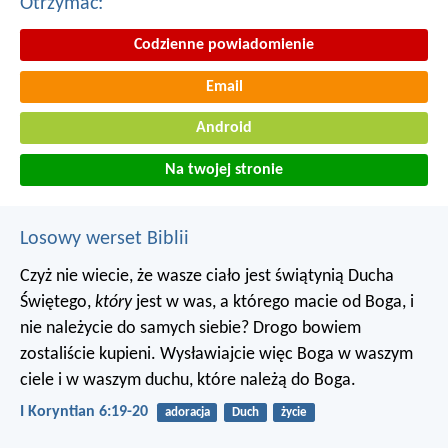
Otrzymac:
Codzienne powiadomienie
Email
Android
Na twojej stronie
Losowy werset Biblii
Czyż nie wiecie, że wasze ciało jest świątynią Ducha
Świętego,
który
jest w was, a którego macie od Boga, i
nie należycie do samych siebie? Drogo bowiem
zostaliście kupieni. Wysławiajcie więc Boga w waszym
ciele i w waszym duchu, które należą do Boga.
I Koryntian 6:19-20
adoracja
Duch
życie