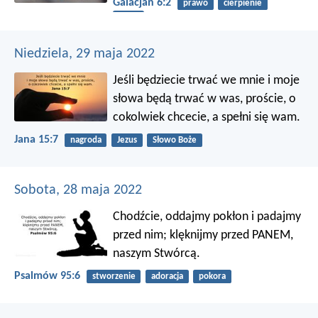
Galacjan 6:2
prawo
cierpienie
bliźni
Niedziela, 29 maja 2022
Jeśli będziecie trwać we mnie i moje
słowa będą trwać w was, proście, o
cokolwiek chcecie, a spełni się wam.
Jana 15:7
nagroda
Jezus
Słowo Boże
Sobota, 28 maja 2022
Chodźcie, oddajmy pokłon i padajmy
przed nim;
klęknijmy przed PANEM,
naszym Stwórcą.
Psalmów 95:6
stworzenie
adoracja
pokora