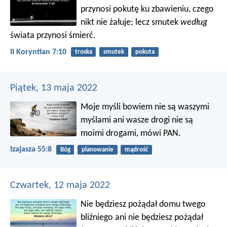
przynosi pokutę ku zbawieniu, czego
nikt nie żałuje; lecz smutek
według
świata przynosi śmierć.
II Koryntian 7:10
troska
smutek
pokuta
Piątek, 13 maja 2022
Moje myśli bowiem nie są waszymi
myślami
ani wasze drogi nie są
moimi drogami, mówi PAN.
Izajasza 55:8
Bóg
planowanie
mądrość
Czwartek, 12 maja 2022
Nie będziesz pożądał domu twego
bliźniego ani nie będziesz pożądał