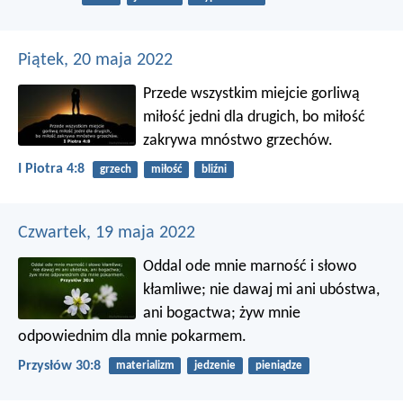
Piątek, 20 maja 2022
Przede wszystkim miejcie gorliwą
miłość jedni dla drugich, bo miłość
zakrywa mnóstwo grzechów.
I Piotra 4:8
grzech
miłość
bliźni
Czwartek, 19 maja 2022
Oddal ode mnie marność i słowo
kłamliwe;
nie dawaj mi ani ubóstwa,
ani bogactwa;
żyw mnie
odpowiednim dla mnie pokarmem.
Przysłów 30:8
materializm
jedzenie
pieniądze