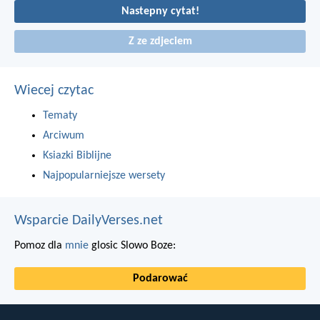
Nastepny cytat!
Z ze zdjeciem
Wiecej czytac
Tematy
Arciwum
Ksiazki Biblijne
Najpopularniejsze wersety
Wsparcie DailyVerses.net
Pomoz dla
mnie
glosic Slowo Boze:
Podarować