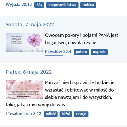
Wyjścia 20:12
Bóg
błogosławieństwo
rodzina
Sobota, 7 maja 2022
Owocem pokory i bojaźni PANA
jest
bogactwo, chwała i życie.
Przysłów 22:4
pokora
nagroda
szacunek
Piątek, 6 maja 2022
Pan zaś niech sprawi, że będziecie
wzrastać i obfitować w miłość do
siebie nawzajem i do wszystkich,
taką
, jaką i my
mamy
do was.
I Tesaloniczan 3:12
miłość
bliźni
relacje