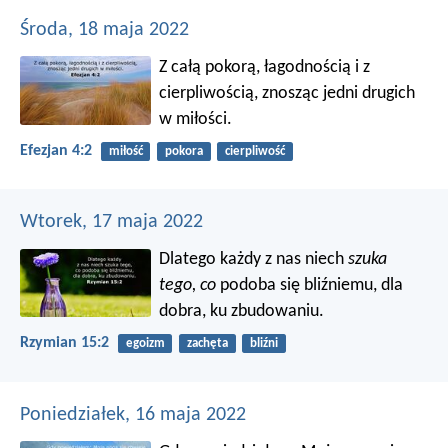
Środa, 18 maja 2022
Z całą pokorą, łagodnością i z
cierpliwością, znosząc jedni drugich
w miłości.
Efezjan 4:2
miłość
pokora
cierpliwość
Wtorek, 17 maja 2022
Dlatego każdy z nas niech
szuka
tego, co
podoba się bliźniemu, dla
dobra, ku zbudowaniu.
Rzymian 15:2
egoizm
zachęta
bliźni
Poniedziałek, 16 maja 2022