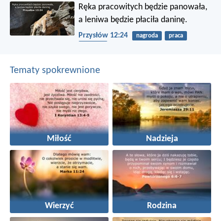
Ręka pracowitych będzie panowała,
a leniwa będzie płaciła daninę.
Przysłów 12:24
nagroda
praca
niewola
Tematy spokrewnione
Miłość
Nadzieja
Wierzyć
Rodzina