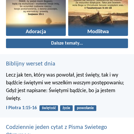
Adoracja
Modlitwa
Dalsze tematy...
Biblijny werset dnia
Lecz jak ten, który was powołał, jest święty, tak i wy
bądźcie świętymi we wszelkim
waszym
postępowaniu;
Gdyż jest napisane: Świętymi bądźcie, bo ja jestem
święty.
I Piotra 1:15-16
świętość
życie
powołanie
Codziennie jeden cytat z Pisma Swietego