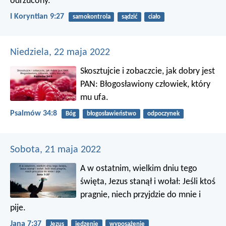
odrzucony.
I Koryntian 9:27
samokontrola
sądzić
ciało
Niedziela, 22 maja 2022
Skosztujcie i zobaczcie, jak dobry jest
PAN:
Błogosławiony człowiek, który
mu ufa.
Psalmów 34:8
Bóg
błogosławieństwo
odpoczynek
Sobota, 21 maja 2022
A w ostatnim, wielkim dniu tego
święta, Jezus stanął i wołał: Jeśli ktoś
pragnie, niech przyjdzie do mnie i
pije.
Jana 7:37
Jezus
jedzenie
wyposażenie