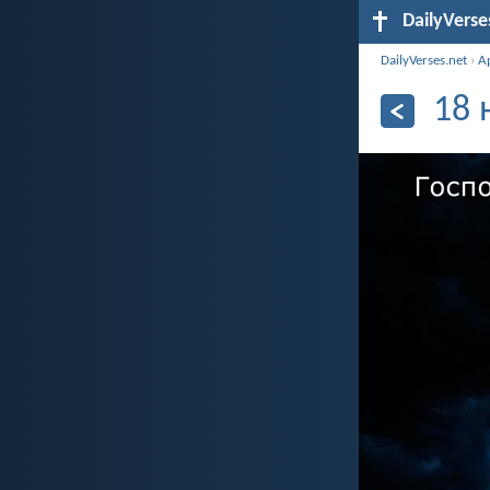
DailyVerse
DailyVerses.net
›
А
18 