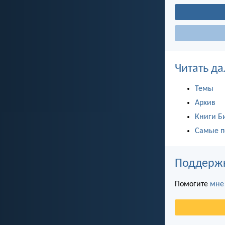
Читать да
Темы
Архив
Книги Б
Самые п
Поддержка
Помогите
мне