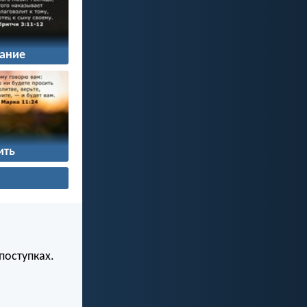
ание
ить
поступках.