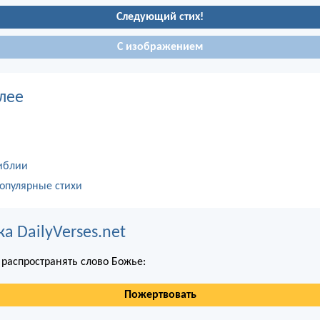
Следующий стих!
С изображением
лее
иблии
опулярные стихи
 DailyVerses.net
распространять слово Божье:
Пожертвовать