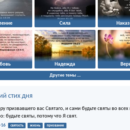
пение
Сила
Наказ
бовь
Надежда
Вер
Другие темы ...
ий стих дня
ру призвавшего вас Святаго, и сами будьте святы во всех 
: будьте святы, потому что Я свят.
-16
святость
жизнь
призвание