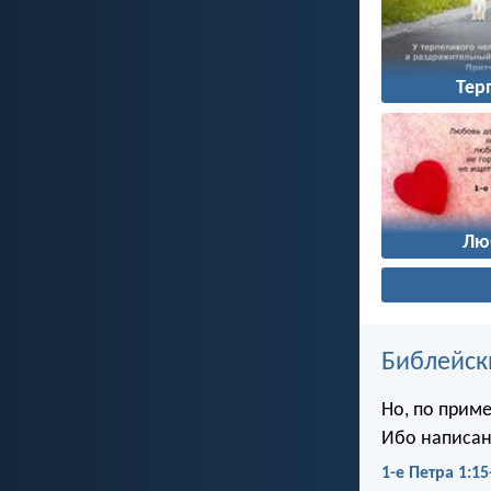
Тер
Лю
Библейск
Но, по приме
Ибо написано
1-е Петра 1:15