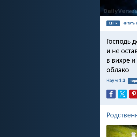
Читать
СП
Господь 
и не оста
в вихре и
облако — 
Наум 1:3
тер
Родствен