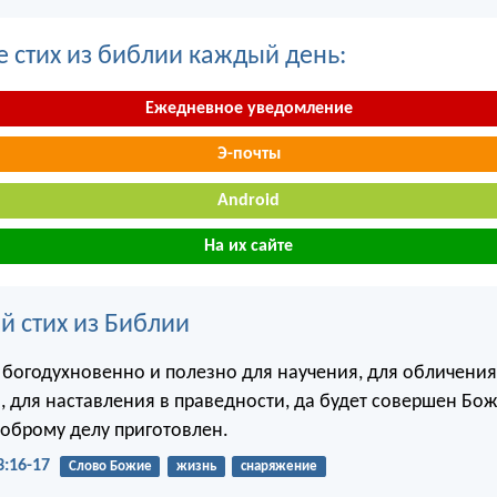
е стих из библии каждый день:
Ежедневное уведомление
Э-почты
Android
На их сайте
й стих из Библии
 богодухновенно и полезно для научения, для обличения
, для наставления в праведности, да будет совершен Бож
доброму делу приготовлен.
:16-17
Слово Божие
жизнь
снаряжение