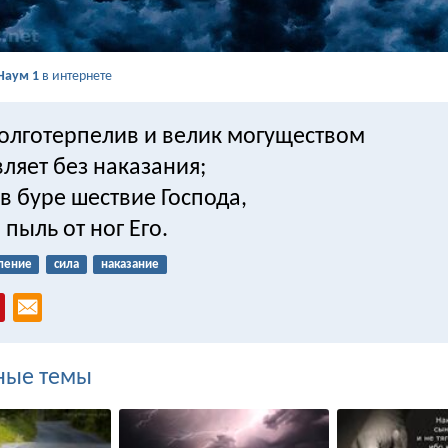
Наум 1
в интернете
долготерпелив и велик могуществом
вляет без наказания;
 в буре шествие Господа,
пыль от ног Его.
пение
сила
наказание
ные темы