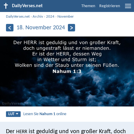
DailyVerses.net
Themen
Registrieren
DailyVerses.net
›
Archiv
›
2024
›
November
18. November 2024
Lesen Sie
Nahum 1
online
LUT
Der
ist geduldig und von großer Kraft,
doch
HERR