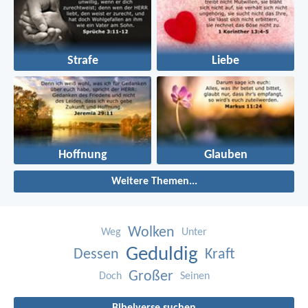
Strafe
Liebe
Hoffnung
Glauben
Weitere Themen...
Wolken
Weg
Unter
Geduldig
Dessen
Kraft
Großer
Doch
Seinen
Bibelverse suchen