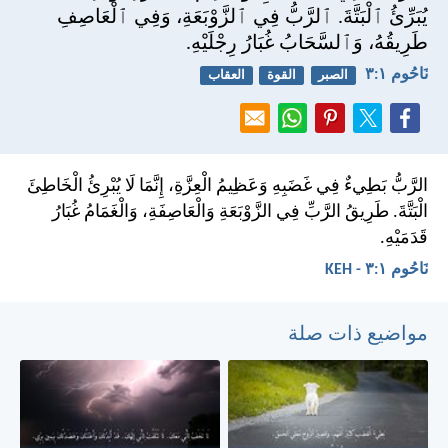
يُبَرِّئُ ٱلْبَتَّةَ. ٱلرَّبُّ فِي ٱلزَّوْبَعَةِ، وَفِي ٱلْعَاصِفِ
طَرِيقُهُ، وَٱلسَّحَابُ غُبَارُ رِجْلَيْهِ.
نَاحُوم ١:‏٣
الصبر
القوة
العقاب
الرَّبُّ بَطِيءٌ فِي غَضَبِهِ وَعَظِيمُ الْعِزَّةِ، إِنَّمَا لَا يُبْرِئُ الْخَاطِئَ
الْبَتَّةَ. طَرِيقُ الرَّبِّ فِي الزَّوْبَعَةِ وَالْعَاصِفَةِ، وَالْغَمَامُ غُبَارُ
قَدَمَيْهِ.
نَاحُوم ١:‏٣ - KEH
مواضيع ذات صلة