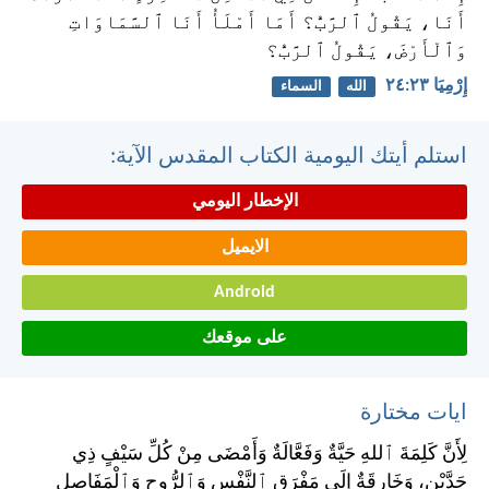
أَنَا، يَقُولُ ٱلرَّبُّ؟ أَمَا أَمْلَأُ أَنَا ٱلسَّمَاوَاتِ
وَٱلْأَرْضَ، يَقُولُ ٱلرَّبُّ؟
إِرْمِيَا ٢٣:‏٢٤
الله
السماء
استلم أيتك اليومية الكتاب المقدس الآية:
الإخطار اليومي
الايميل
Android
على موقعك
ايات مختارة
لِأَنَّ كَلِمَةَ ٱللهِ حَيَّةٌ وَفَعَّالَةٌ وَأَمْضَى مِنْ كُلِّ سَيْفٍ ذِي
حَدَّيْنِ، وَخَارِقَةٌ إِلَى مَفْرَقِ ٱلنَّفْسِ وَٱلرُّوحِ وَٱلْمَفَاصِلِ