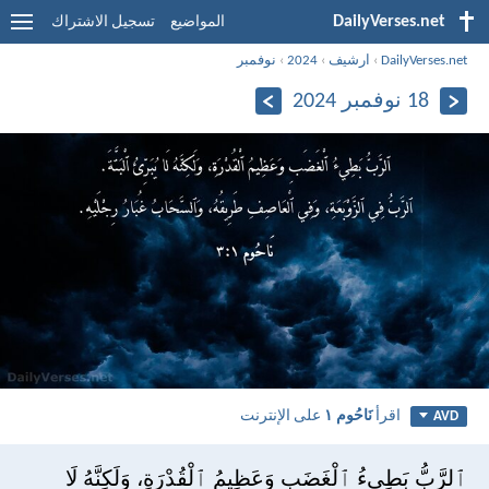
DailyVerses.net
المواضيع
تسجيل الاشتراك
DailyVerses.net
›
ارشيف
›
2024
›
نوفمبر
18 نوفمبر 2024
اقرأ
نَاحُوم ١
على الإنترنت
AVD
ٱلرَّبُّ بَطِيءُ ٱلْغَضَبِ وَعَظِيمُ ٱلْقُدْرَةِ، وَلَكِنَّهُ لَا