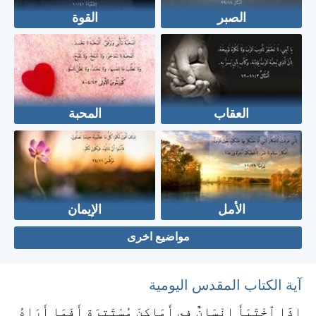
الصبر
القوة
العقاب
المحبة
الأمل
الإيمان
مواضيع اخرى
آية الكتاب المقدس اليومية
إِذَا ٱخْتَبَأَ إِنْسَانٌ فِي أَمَاكِنَ مُسْتَتِرَةٍ أَفَمَا أَرَاهُ