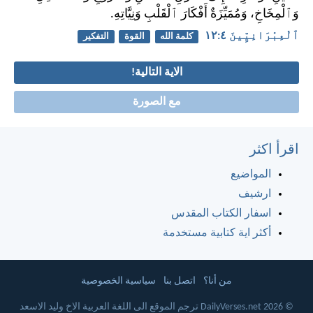
وَٱلْمِخَاخِ، وَمُمَيِّزَةٌ أَفْكَارَ ٱلْقَلْبِ وَنِيَّاتِهِ.
ٱلْعِبْرَانِيِّينَ ٤:‏١٢
كلمة الله
القوة
التفكير
الاية التالية!
مع الصورة
اقرأ اكثر
المواضيع
ارشيف
اسفار الكتاب المقدس
أكثر اية كتابية مستخدمة
من أنا؟
اتصل بنا
سياسية الخصوصية
© 2026 DailyVerses.net ترجم الموقع الى اللغة العربية الاخ وليد الاسعد