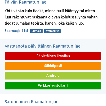
Päivän Raamatun jae
Yhtä vähän kuin tiedät, minne tuuli kääntyy
tai miten
luut rakentuvat raskaana olevan kohdussa,
yhtä vähän
tiedät Jumalan teoista,
hänen, joka kaiken luo.
Saarnaaja 11:5
Jumala
ymmärrys
Vastaanota päivittäinen Raamatun jae:
Päivittäinen ilmoitus
Sähköposti
Android
Verkkosivustollasi?
Satunnainen Raamatun jae