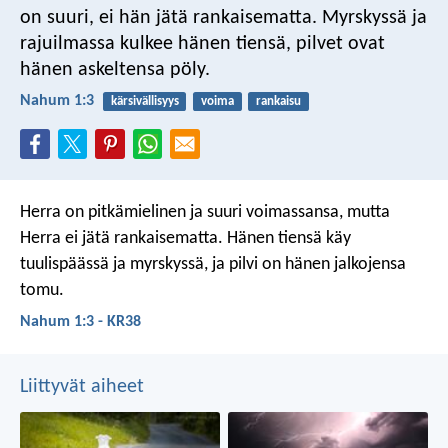
on suuri,
ei hän jätä rankaisematta.
Myrskyssä ja
rajuilmassa kulkee hänen tiensä,
pilvet ovat
hänen askeltensa pöly.
Nahum 1:3
kärsivällisyys
voima
rankaisu
Herra on pitkämielinen ja suuri voimassansa,
mutta
Herra ei jätä rankaisematta.
Hänen tiensä käy
tuulispäässä ja myrskyssä,
ja pilvi on hänen jalkojensa
tomu.
Nahum 1:3 - KR38
Liittyvät aiheet