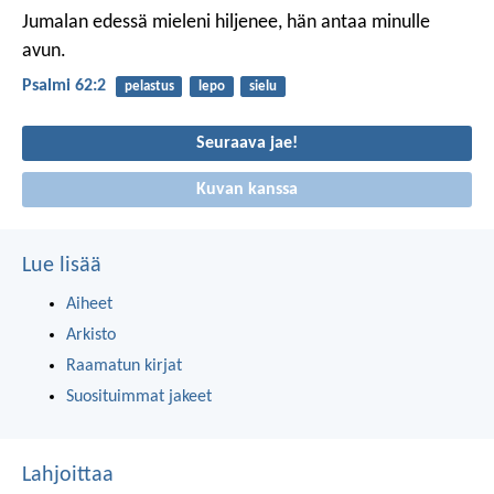
Jumalan edessä mieleni hiljenee,
hän antaa minulle
avun.
Psalmi 62:2
pelastus
lepo
sielu
Seuraava jae!
Kuvan kanssa
Lue lisää
Aiheet
Arkisto
Raamatun kirjat
Suosituimmat jakeet
Lahjoittaa