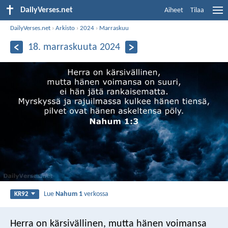
DailyVerses.net
Aiheet
Tilaa
DailyVerses.net
›
Arkisto
›
2024
›
Marraskuu
18. marraskuuta 2024
Lue
Nahum 1
verkossa
KR92
Herra on kärsivällinen,
mutta hänen voimansa