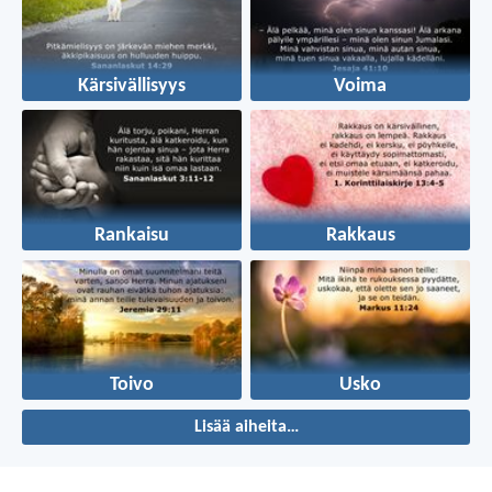
Kärsivällisyys
Voima
Rankaisu
Rakkaus
Toivo
Usko
Lisää aiheita…