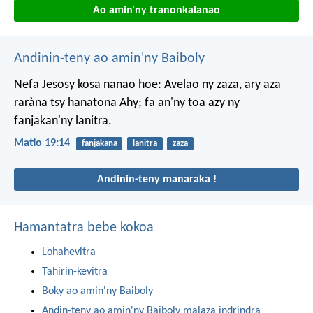
Ao amin'ny tranonkalanao
Andinin-teny ao amin'ny Baiboly
Nefa Jesosy kosa nanao hoe: Avelao ny zaza, ary aza
raràna tsy hanatona Ahy; fa an'ny toa azy ny
fanjakan'ny lanitra.
Matio 19:14
fanjakana
lanitra
zaza
Andinin-teny manaraka !
Hamantatra bebe kokoa
Lohahevitra
Tahirin-kevitra
Boky ao amin'ny Baiboly
Andin-teny ao amin'ny Baiboly malaza indrindra