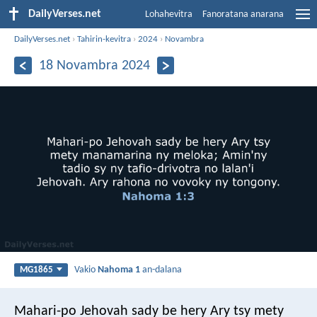
DailyVerses.net
Lohahevitra
Fanoratana anarana
DailyVerses.net
›
Tahirin-kevitra
›
2024
›
Novambra
18 Novambra 2024
Vakio
Nahoma 1
an-dalana
MG1865
Mahari-po Jehovah sady be hery Ary tsy mety