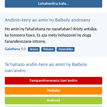
Lohahevitra hafa...
Andinin-teny ao amin'ny Baiboly androany
Ho amin'ny fahafahana no nanafahan'i Kristy antsika;
ka tomoera tsara, fa aza mety hohazonin'ny zioga
fanandevozana intsony.
Galatiana 5:1
Jesosy
fiainana
mpanafaka
Te hahazo andin-teny ao amin'ny Baiboly
isan'andro :
Fampandrenesana isan'andro
Mailaka
Android