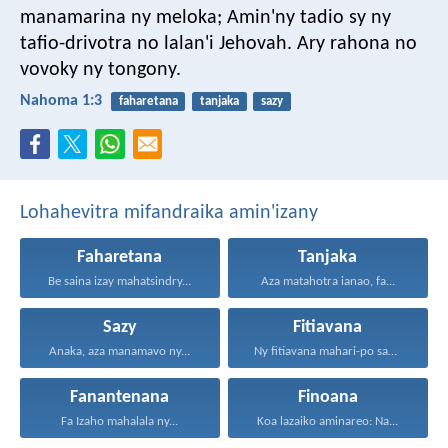
manamarina ny meloka; Amin'ny tadio sy ny
tafio-drivotra no lalan'i Jehovah. Ary rahona no
vovoky ny tongony.
Nahoma 1:3
faharetana
tanjaka
sazy
Lohahevitra mifandraika amin'izany
Faharetana
Tanjaka
Be saina izay mahatsindry...
Aza matahotra ianao, fa...
Sazy
Fitiavana
Anaka, aza manamavo ny...
Ny fitiavana mahari-po sady...
Fanantenana
Finoana
Fa Izaho mahalala ny...
Koa lazaiko aminareo: Na...