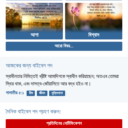
আশা
বিশ্বাস
আরো বিষয়...
আজকের জন্য বাইবেল পদ
স্বাধীনতার নিমিত্তই খ্রীষ্ট আমাদিগকে স্বাধীন করিয়াছেন; অতএব তোমরা
স্থির থাক, এবং দাসত্ব-জোঁয়ালিতে আর বদ্ধ হইও না।
গালাতীয় ৫:১
যীশু
জীবন
মুক্তিদাতা
দৈনিক বাইবেল পদ গ্রহণ করুন:
প্রতিদিনের নোটিফিকেশন