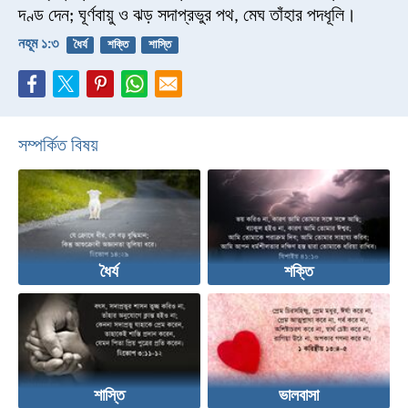
দণ্ড দেন; ঘূর্ণবায়ু ও ঝড় সদাপ্রভুর পথ, মেঘ তাঁহার পদধূলি।
নহূম ১:৩
ধৈর্য
শক্তি
শাস্তি
সম্পর্কিত বিষয়
ধৈর্য
শক্তি
শাস্তি
ভালবাসা