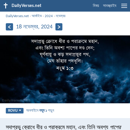
DailyVerses.net
বিষয়
সাবস্ক্রাইব
DailyVerses.net
›
আর্কাইভ
›
2024
›
নভেম্বর
18 নভেম্বর, 2024
অনলাইনে
নহূম ১
পড়ুন
ROVU
সদাপ্রভু ক্রোধে ধীর ও পরাক্রমে মহান, এবং তিনি অবশ্য
পাপের