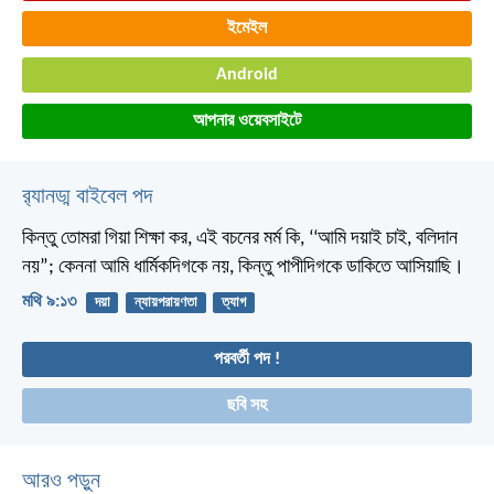
ইমেইল
Android
আপনার ওয়েবসাইটে
র‌্যানড্ম বাইবেল পদ
কিন্তু তোমরা গিয়া শিক্ষা কর, এই বচনের মর্ম কি, ‘‘আমি দয়াই চাই, বলিদান
নয়”; কেননা আমি ধার্মিকদিগকে নয়, কিন্তু পাপীদিগকে ডাকিতে আসিয়াছি।
মথি ৯:১৩
দয়া
ন্যায়পরায়ণতা
ত্যাগ
পরবর্তী পদ !
ছবি সহ
আরও পড়ুন