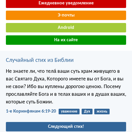
Ежедневное уведомление
Э-почты
Android
На их сайте
Случайный стих из Библии
Не знаете ли, что тела́ ваши суть храм живущего в
вас Святаго Духа, Которого имеете вы от Бога, и вы
не свои? Ибо вы куплены
дорогою
ценою. Посему
прославляйте Бога и в телах ваших и в душах ваших,
которые суть Божии.
1-е Коринфянам 6:19-20
уважение
Дух
жизнь
Следующий стих!