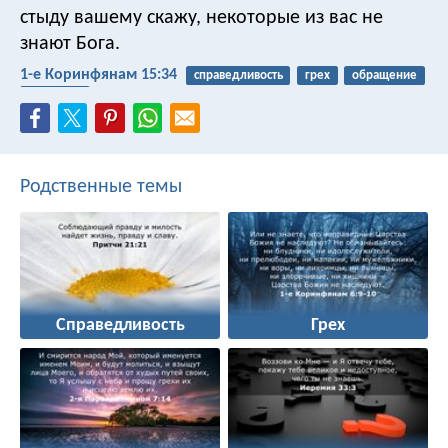
стыду вашему скажу, некоторые из вас не
знают Бога.
1-е Коринфянам 15:34
справедливость
грех
обращение
понимать
Родственные темы
Справедливость
Грех