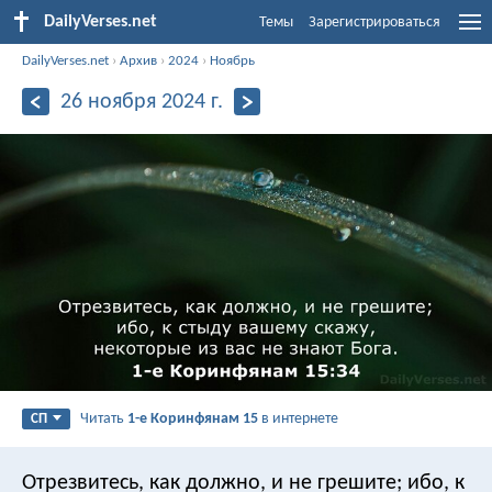
DailyVerses.net
Темы
Зарегистрироваться
DailyVerses.net
›
Архив
›
2024
›
Ноябрь
26 ноября 2024 г.
Читать
1-е Коринфянам 15
в интернете
СП
Отрезвитесь, как должно, и не грешите; ибо, к