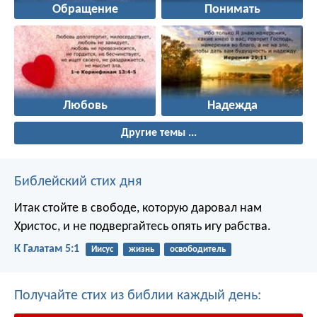
Обращение
Понимать
Любовь
Надежда
Другие темы ...
Библейский стих дня
Итак стойте в свободе, которую даровал нам
Христос, и не подвергайтесь опять игу рабства.
К Галатам 5:1
Иисус
жизнь
освободитель
Получайте стих из библии каждый день: