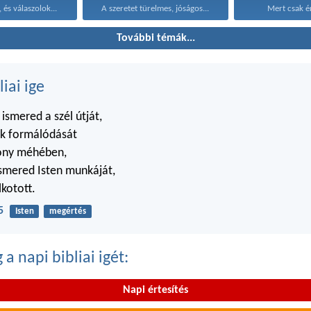
 és válaszolok...
A szeretet türelmes, jóságos...
Mert csak é
További témák...
liai ige
smered a szél útját,
ok formálódását
zony méhében,
smered Isten munkáját,
lkotott.
5
Isten
megértés
a napi bibliai igét:
Napi értesítés