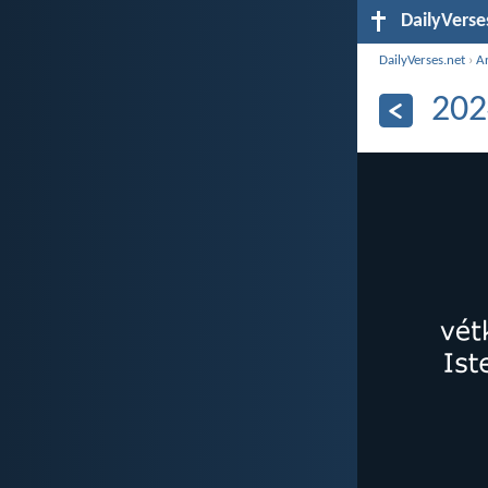
DailyVerse
DailyVerses.net
›
A
202