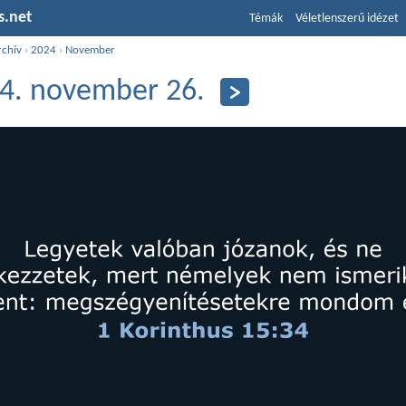
s.net
Témák
Véletlenszerű idézet
rchív
›
2024
›
November
4. november 26.