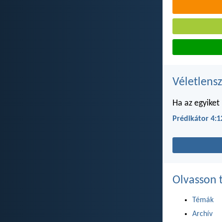
Véletlensz
Ha az egyiket
Prédikátor 4:1
Olvasson 
Témák
Archív