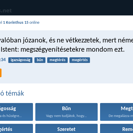
el
1 Korinthus 15
online
valóban józanok, és ne vétkezzetek, mert né
z Istent: megszégyenítésetekre mondom ezt.
:34
igazságosság
bűn
megtérés
megértés
dó témák
ágosság
Bűn
Megt
a és hűségre...
Vagy nem tudjátok, hogy...
De megalázza m
értés
Szeretet
Rem