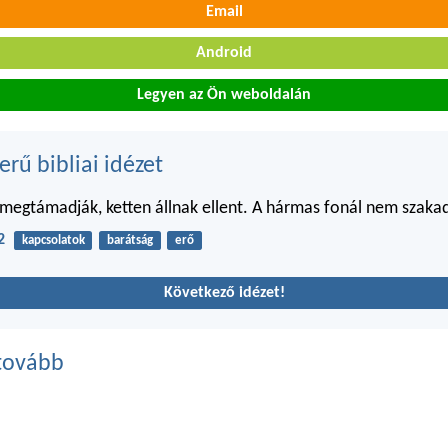
Email
Android
Legyen az Ön weboldalán
erű bibliai idézet
 megtámadják, ketten állnak ellent. A hármas fonál nem szaka
2
kapcsolatok
barátság
erő
Következő idézet!
tovább