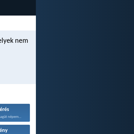
melyek nem
érés
agát népem...
ény