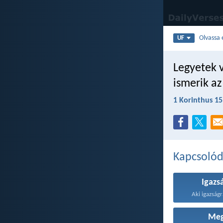
Olvassa 
UF
Legyetek 
ismerik a
1 Korinthus 15
Kapcsoló
Igazs
Aki igazságr
Meg