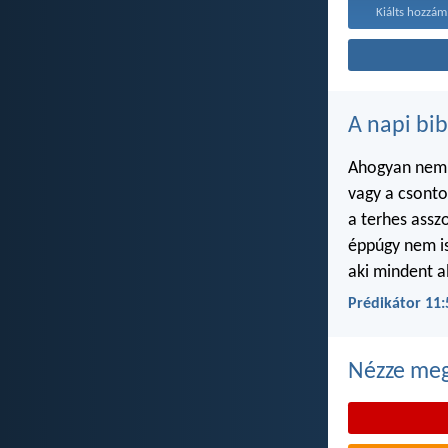
Kiálts hozzám,
A napi bib
Ahogyan nem i
vagy a csont
a terhes ass
éppúgy nem i
aki mindent a
Prédikátor 11:
Nézze meg 