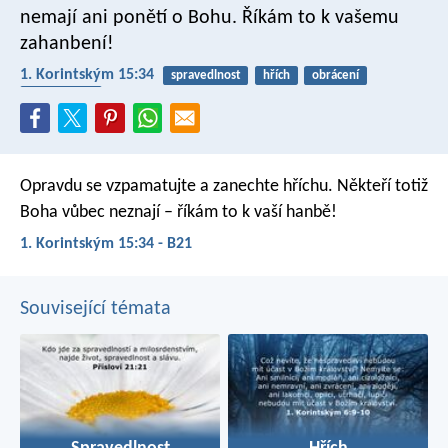
nemají ani ponětí o Bohu. Říkám to k vašemu
zahanbení!
1. Korintským 15:34
spravedlnost
hřích
obrácení
porozumění
Opravdu se vzpamatujte a zanechte hříchu. Někteří totiž
Boha vůbec neznají – říkám to k vaší hanbě!
1. Korintským 15:34 - B21
Související témata