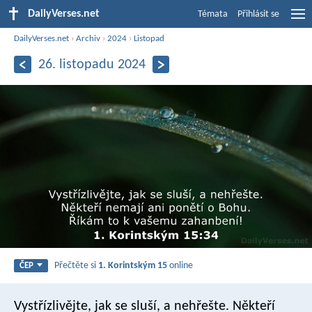
DailyVerses.net
Témata
Přihlásit se
DailyVerses.net
›
Archiv
›
2024
›
Listopad
26. listopadu 2024
Přečtěte si
1. Korintským 15
online
ČEP
Vystřízlivějte, jak se sluší, a nehřešte. Někteří