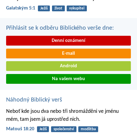
Galatským 5:1
Ježíš
život
vykupitel
Přihlásit se k odběru Biblického verše dne:
Denní oznámení
E-mail
Android
Na vašem webu
Náhodný Biblický verš
Neboť kde jsou dva nebo tři shromážděni ve jménu
mém, tam jsem já uprostřed nich.
Matouš 18:20
Ježíš
společenství
modlitba