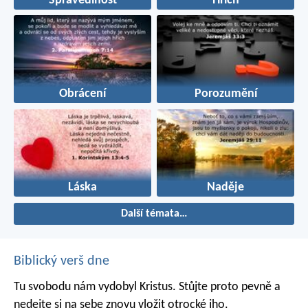
Spravedlnost
Hřích
Obrácení
Porozumění
Láska
Naděje
Další témata…
Biblický verš dne
Tu svobodu nám vydobyl Kristus. Stůjte proto pevně a
nedejte si na sebe znovu vložit otrocké jho.