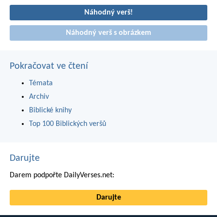
Náhodný verš!
Náhodný verš s obrázkem
Pokračovat ve čtení
Témata
Archiv
Biblické knihy
Top 100 Biblických veršů
Darujte
Darem podpořte DailyVerses.net:
Darujte