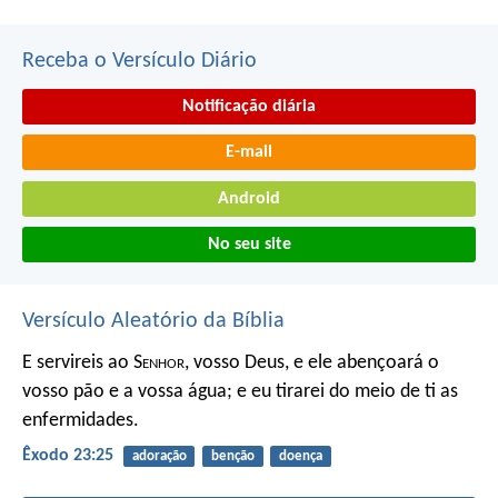
Receba o Versículo Diário
Notificação diária
E-mail
Android
No seu site
Versículo Aleatório da Bíblia
E servireis ao S
enhor
, vosso Deus, e ele abençoará o
vosso pão e a vossa água; e eu tirarei do meio de ti as
enfermidades.
Êxodo 23:25
adoração
benção
doença