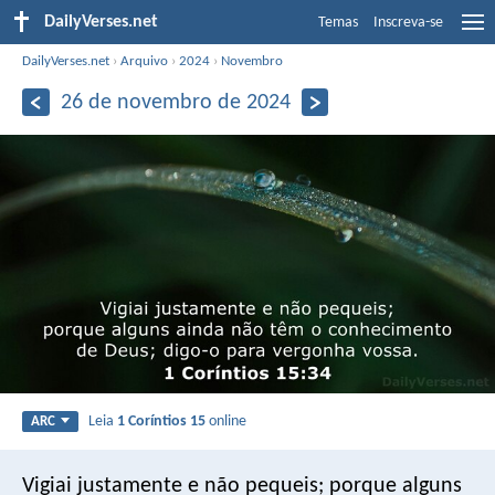
DailyVerses.net
Temas
Inscreva-se
DailyVerses.net
›
Arquivo
›
2024
›
Novembro
26 de novembro de 2024
Leia
1 Coríntios 15
online
ARC
Vigiai justamente e não pequeis; porque alguns