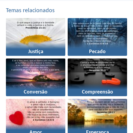
Temas relacionados
Justiça
Pecado
Conversão
Compreensão
Amor
Esperança