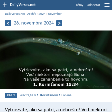
DailyVerses.net
Témy
Odoberať
DailyVerses.net
›
Archív
›
2024
›
November
26. novembra 2024
Prečítajte si
1. Korinťanom 15
online
KAT
Vytriezvite, ako sa patrí, a nehrešte! Veď niektorí