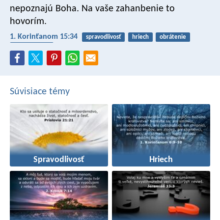
nepoznajú Boha. Na vaše zahanbenie to
hovorím.
1. Korinťanom 15:34
spravodlivosť
hriech
obrátenie
porozumenie
Súvisiace témy
Spravodlivosť
Hriech