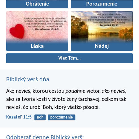
Obrátenie
Porozumenie
Láska
Nádej
Viac Tém...
Biblický verš dňa
Ako nevieš, ktorou cestou
potiahne
vietor,
ako nevieš
,
ako sa tvoria kosti v živote ženy ťarchavej, celkom tak
nevieš, čo urobí Boh, ktorý všetko pôsobí.
Kazateľ 11:5
Boh
porozumenie
Odoberať denne Biblický verš: