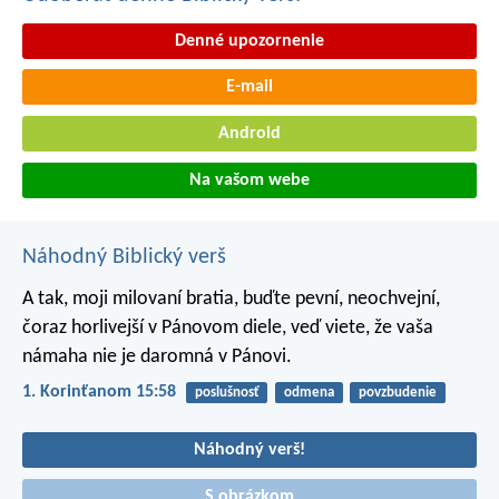
Denné upozornenie
E-mail
Android
Na vašom webe
Náhodný Biblický verš
A tak, moji milovaní bratia, buďte pevní, neochvejní,
čoraz horlivejší v Pánovom diele, veď viete, že vaša
námaha nie je daromná v Pánovi.
1. Korinťanom 15:58
poslušnosť
odmena
povzbudenie
Náhodný verš!
S obrázkom