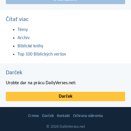
Čítať viac
Témy
Archív
Biblické knihy
Top 100 Biblických veršov
Darček
Urobte dar na prácu DailyVerses.net:
Darček
O mne
Darček
Kontakt
Ochrana súkromia
© 2026 DailyVerses.net