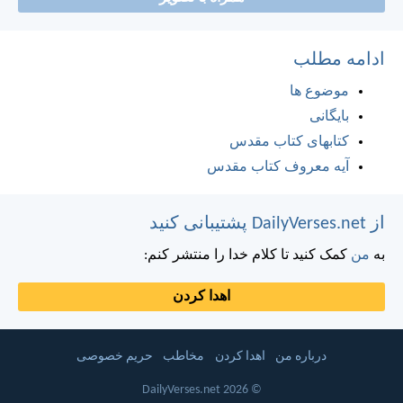
ادامه مطلب
موضوع ها
بایگانی
کتابهای کتاب مقدس
آیه معروف کتاب مقدس
از DailyVerses.net پشتیبانی کنید
به
من
کمک کنید تا کلام خدا را منتشر کنم:
اهدا کردن
درباره من
اهدا کردن
مخاطب
حریم خصوصی
© 2026 DailyVerses.net