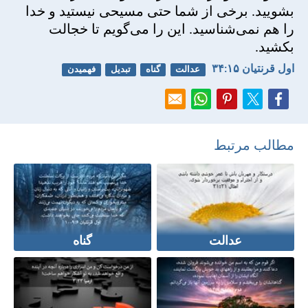
بشوييد. برخی از شما حتی مسيحی نيستيد و خدا
را هم نمی‌شناسيد. اين را می‌گويم تا خجالت
بكشيد.
اول قرنتیان ۱۵:‏۳۴
عدالت
گناه
تبدیل
فهمیدن
مطالب مرتبط
عدالت
گناه