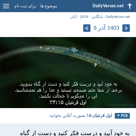
DailyVerses.net
موضوع ها
برای ثبت نام
DailyVerses.net
›
بایگانی
›
2024
›
آبان
1403 آذر 6
اول قرنتیان ۱۵
بصورت آنلاین بخوانید
PCB
به خود آييد و درست فكر كنيد و دست از گناه