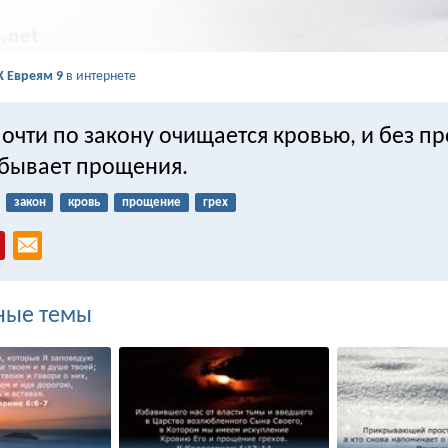
К Евреям 9
в интернете
почти по закону очищается кровью, и без п
 бывает прощения.
закон
кровь
прощение
грех
ные темы