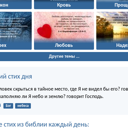
акон
Кровь
Прощ
рех
Любовь
Наде
Другие темы ...
ий стих дня
овек скрыться в тайное место, где Я не видел бы его? го
наполняю ли Я небо и землю? говорит Господь.
4
Бог
небеса
е стих из библии каждый день: