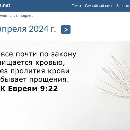
s.net
Темы
Случайный стих
Зарегис
рхив
›
2024
›
Апрель
апреля 2024 г.