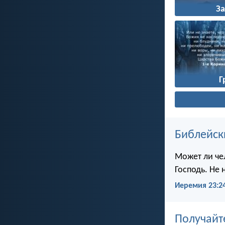
З
Г
Библейск
Может ли чел
Господь. Не 
Иеремия 23:2
Получайт