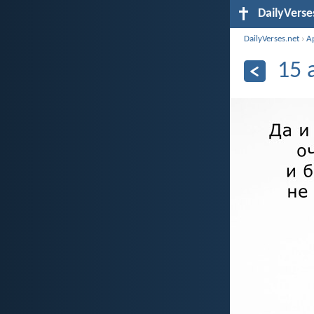
DailyVerse
DailyVerses.net
›
А
15 