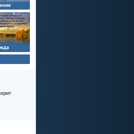
ение
жда
ворит