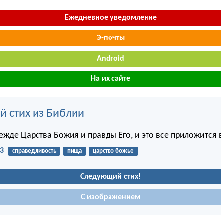
Ежедневное уведомление
Э-почты
Android
На их сайте
й стих из Библии
ежде Царства Божия и правды Его, и это все приложится 
33
справедливость
пища
царство божье
Следующий стих!
С изображением