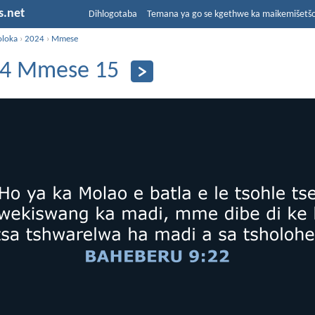
s.net
Dihlogotaba
Temana ya go se kgethwe ka maikemišetš
oloka
›
2024
›
Mmese
4 Mmese 15