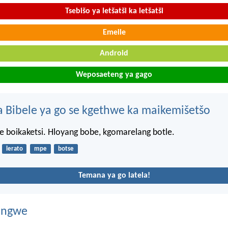
Tsebišo ya letšatši ka letšatši
Emeile
Android
Weposaeteng ya gago
 Bibele ya go se kgethwe ka maikemišetšo
ke boikaketsi. Hloyang bobe, kgomarelang botle.
lerato
mpe
botse
Temana ya go latela!
dingwe