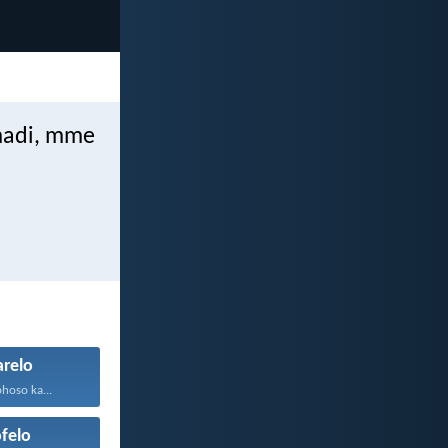
 madi, mme
relo
phoso ka...
felo