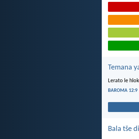
Temana ya
Lerato le hlo
BAROMA 12:9
Bala tše 