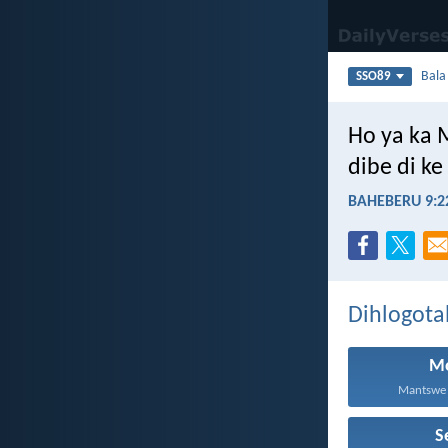
Bal
SSO89
Ho ya ka 
dibe di ke
BAHEBERU 9:2
Dihlogota
M
Mantswe a
S