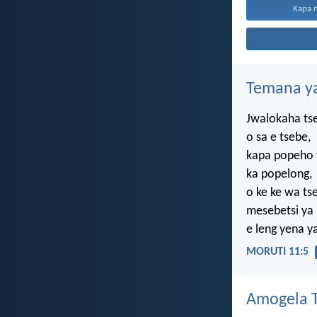
Kapa n
Temana ya
Jwalokaha ts
o sa e tsebe,
kapa popeho
ka popelong,
o ke ke wa ts
mesebetsi ya
e leng yena y
MORUTI 11:5
Amogela Te