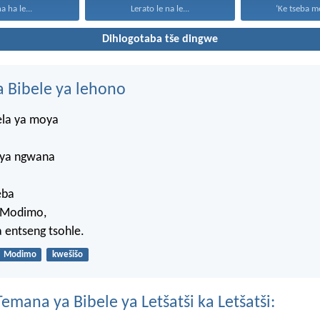
a ha le...
Lerato le na le...
‘Ke tseba me
Dihlogotaba tše dingwe
 Bibele ya lehono
ela ya moya
 ya ngwana
eba
 Modimo,
a entseng tsohle.
Modimo
kwešišo
mana ya Bibele ya Letšatši ka Letšatši: