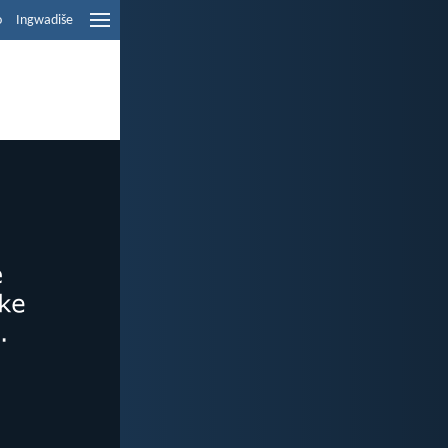
o
Ingwadiše