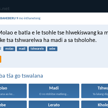
a
BAHEBERU 9
mo inthaneteng
Molao e batla e le tsohle tse hlwekiswang ka
 ke tsa tshwarelwa ha madi a sa tsholohe.
2
molao
madi
tshwarelo
sebe
ba tša go tswalana
olao
Madi
Tshwa
na ao ke...
O re ntshitse matleng...
Ya lalang di
ebe
Lerato
Kholo