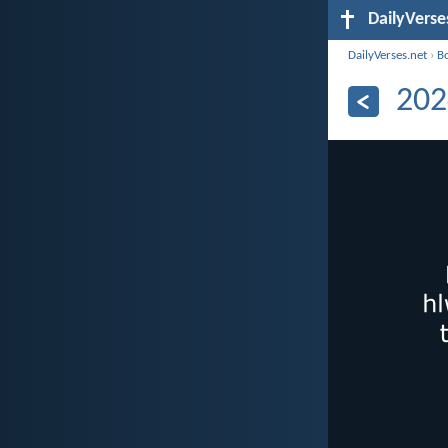
DailyVerse
DailyVerses.net
›
B
202