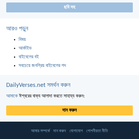
ছবি সহ
আরও পড়ুন
বিষয়
আর্কাইভ
বাইবেলের বই
সবচেয়ে জনপ্রিয় বাইবেলের পদ
DailyVerses.net সমর্থন করুন
আমাকে
ঈশ্বরের বাক্য আলাদা করতে সাহায্য করুন:
দান করুন
আমার সম্পর্কে
দান করুন
যোগাযোগ
গোপনীয়তা নীতি