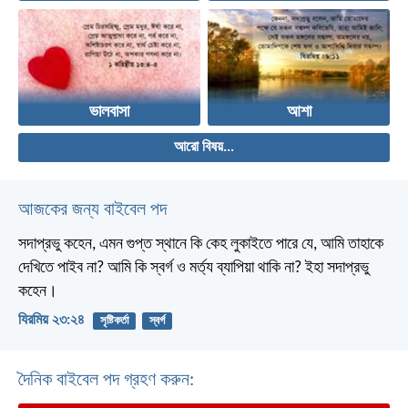
ভালবাসা
আশা
আরো বিষয়...
আজকের জন্য বাইবেল পদ
সদাপ্রভু কহেন, এমন গুপ্ত স্থানে কি কেহ লুকাইতে পারে যে, আমি তাহাকে
দেখিতে পাইব না? আমি কি স্বর্গ ও মর্ত্য ব্যাপিয়া থাকি না? ইহা সদাপ্রভু
কহেন।
যিরমিয় ২৩:২৪
সৃষ্টিকর্তা
স্বর্গ
দৈনিক বাইবেল পদ গ্রহণ করুন: