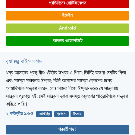
প্রতিদিনের নোটিফিকেশন
ইমেইল
Android
আপনার ওয়েবসাইটে
র‌্যানড্ম বাইবেল পদ
ধন্য আমাদের প্রভু যীশু খ্রীষ্টের ঈশ্বর ও পিতা; তিনিই করুণা-সমষ্টির পিতা
এবং সমস্ত সান্ত্বনার ঈশ্বর; তিনি আমাদের সমস্ত ক্লেশের মধ্যে
আমাদিগকে সান্ত্বনা করেন, যেন আমরা নিজে ঈশ্বর-দত্ত যে সান্ত্বনায়
সান্ত্বনা প্রাপ্ত হই, সেই সান্ত্বনা দ্বারা সমস্ত ক্লেশের পাত্রদিগকে সান্ত্বনা
করিতে পারি।
২ করিন্থীয় ১:৩-৪
ভোগান্তি
প্রশংসা
উৎসাহ
পরবর্তী পদ !