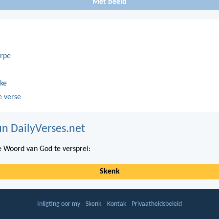
Met beeld
rpe
ke
e verse
n DailyVerses.net
 Woord van God te versprei:
Skenk
Inligting oor my
Skenk
Kontak
Privaatheidsbeleid