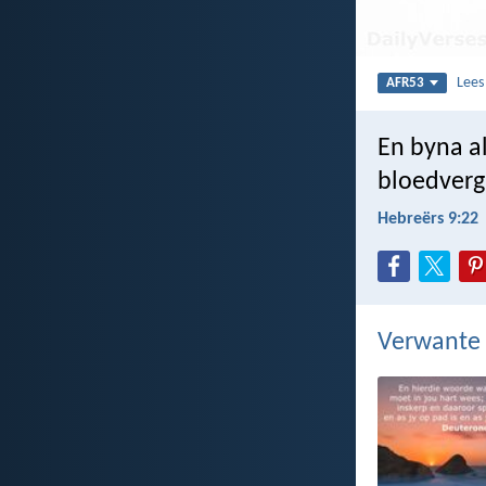
Lee
AFR53
En byna a
bloedvergi
Hebreërs 9:22
Verwante