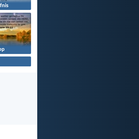
fnis
op