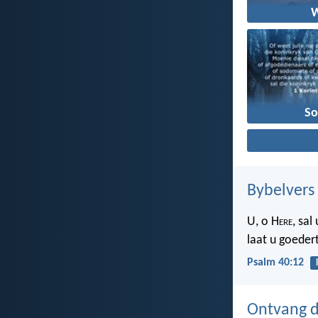
S
Bybelvers
U, o H
ere
, sa
laat u goeder
Psalm 40:12
Ontvang d