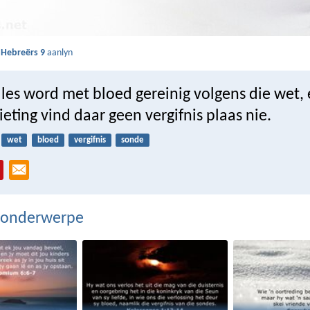
s
Hebreërs 9
aanlyn
lles word met bloed gereinig volgens die wet,
eting vind daar geen vergifnis plaas nie.
wet
bloed
vergifnis
sonde
 onderwerpe