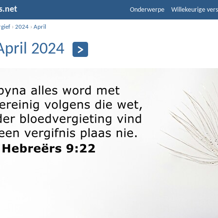
s.net
Onderwerpe
Willekeurige vers
gief
›
2024
›
April
April 2024