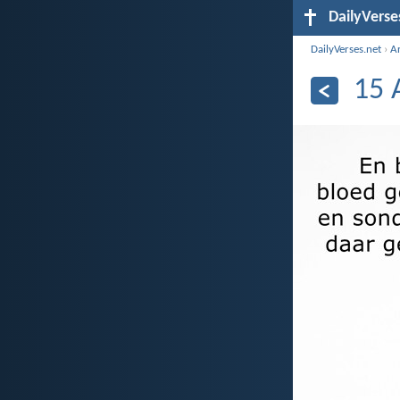
DailyVerse
DailyVerses.net
›
Ar
15 