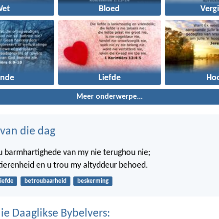
Wet
Bloed
Vergi
onde
Liefde
Ho
Meer onderwerpe...
 van die dag
l u barmhartighede van my nie terughou nie;
tierenheid en u trou my altyddeur behoed.
liefde
betroubaarheid
beskerming
ie Daaglikse Bybelvers: