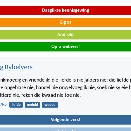
Daaglikse kennisgewing
E-pos
Android
Op u webwerf
ig Bybelvers
lankmoedig en vriendelik; die liefde is nie jaloers nie; die liefde
nie opgeblase nie, handel nie onwelvoeglik nie, soek nie sy eie 
tterd nie, reken die kwaad nie toe nie.
:4-5
liefde
geduld
woede
Volgende vers!