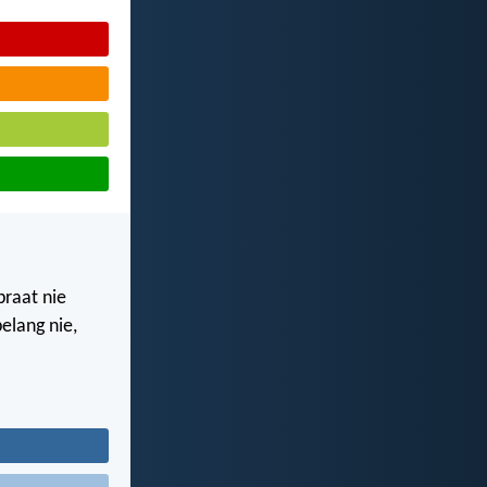
 praat nie
belang nie,