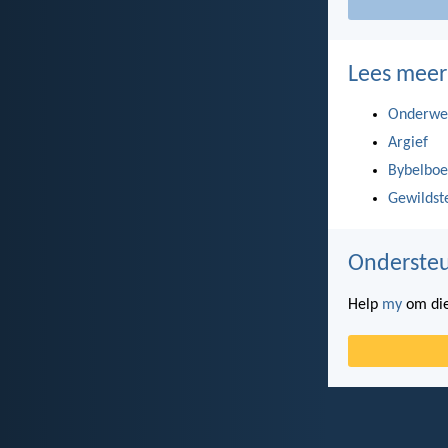
Lees meer
Onderwe
Argief
Bybelboe
Gewildst
Ondersteu
Help
my
om die